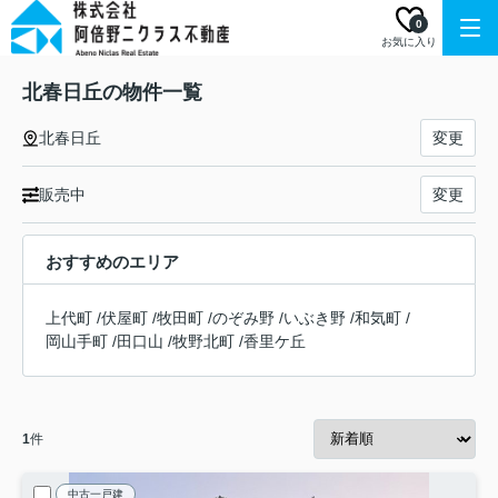
0
お気に入り
北春日丘の物件一覧
北春日丘
変更
販売中
変更
おすすめのエリア
上代町
/
伏屋町
/
牧田町
/
のぞみ野
/
いぶき野
/
和気町
/
岡山手町
/
田口山
/
牧野北町
/
香里ケ丘
1
件
中古一戸建