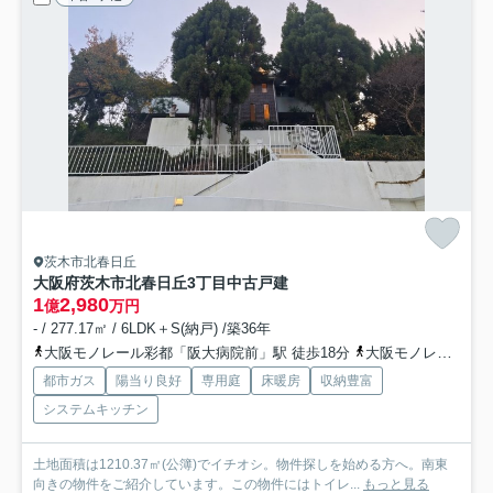
茨木市北春日丘
大阪府茨木市北春日丘3丁目中古戸建
1
2,980
億
万円
- / 277.17㎡ / 6LDK＋S(納戸) /築36年
大阪モノレール彩都「阪大病院前」駅 徒歩18分
大阪モノレール彩都「公園東口」駅 徒歩22分
都市ガス
陽当り良好
専用庭
床暖房
収納豊富
システムキッチン
土地面積は1210.37㎡(公簿)でイチオシ。物件探しを始める方へ。南東
向きの物件をご紹介しています。この物件にはトイレ...
もっと見る