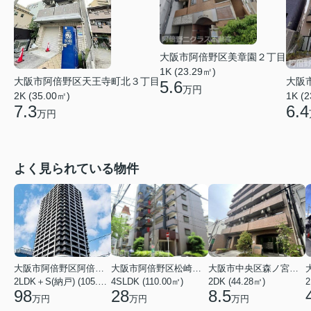
大阪市阿倍野区美章園２丁目
1K (23.29㎡)
大阪市阿倍野区天王寺町北３丁目
大阪
5.6
万円
2K (35.00㎡)
1K (
7.3
6.4
万円
よく見られている物件
大阪市阿倍野区阿倍野筋１丁目
大阪市阿倍野区松崎町３丁目
大阪市中央区森ノ宮中央１丁目
2LDK＋S(納戸) (105.43㎡)
4SLDK (110.00㎡)
2DK (44.28㎡)
2
98
28
8.5
万円
万円
万円