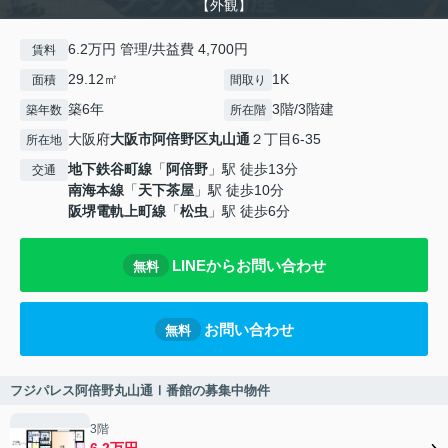
【外観】
6.2万円 管理/共益費 4,700円
賃料
29.12㎡
1K
面積
間取り
築6年
3階/3階建
築年数
所在階
大阪府
大阪市阿倍野区
丸山通
２丁目6-35
所在地
地下鉄谷町線
「
阿倍野
」駅 徒歩13分
交通
南海本線
「
天下茶屋
」駅 徒歩10分
阪堺電軌上町線
「
松虫
」駅 徒歩6分
LINEからお問い合わせ
無料
お問い合わせ
無料
フジパレス阿倍野丸山通Ⅰ番館の募集中物件
3階
6.2万円