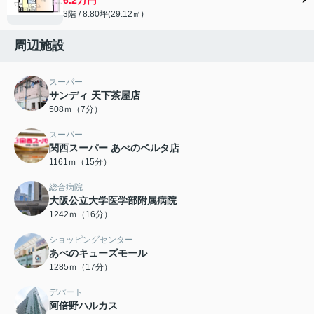
3階 / 8.80坪(29.12㎡)
周辺施設
スーパー
サンディ 天下茶屋店
508ｍ（7分）
スーパー
関西スーパー あべのベルタ店
1161ｍ（15分）
総合病院
大阪公立大学医学部附属病院
1242ｍ（16分）
ショッピングセンター
あべのキューズモール
1285ｍ（17分）
デパート
阿倍野ハルカス