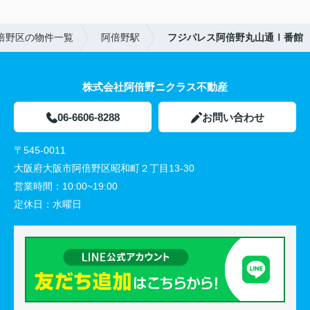
倍野区の物件一覧
阿倍野駅
フジパレス阿倍野丸山通Ⅰ番館
株式会社阿倍野ニクラス不動産
06-6606-8288
お問い合わせ
〒545-0011
大阪府大阪市阿倍野区昭和町２丁目13-30
営業時間：
10:00~19:00
定休日：
水曜日