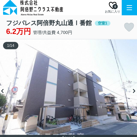
0
お気に入り
フジパレス阿倍野丸山通Ⅰ番館
空室1
6.2万円
管理/共益費 4,700円
1
/
14