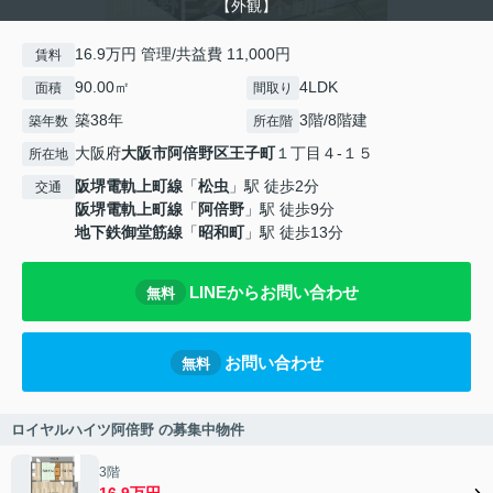
【外観】
16.9万円 管理/共益費 11,000円
賃料
90.00㎡
4LDK
面積
間取り
築38年
3階/8階建
築年数
所在階
大阪府
大阪市阿倍野区
王子町
１丁目４-１５
所在地
阪堺電軌上町線
「
松虫
」駅 徒歩2分
交通
阪堺電軌上町線
「
阿倍野
」駅 徒歩9分
地下鉄御堂筋線
「
昭和町
」駅 徒歩13分
LINEからお問い合わせ
無料
お問い合わせ
無料
ロイヤルハイツ阿倍野 の募集中物件
3階
16.9万円