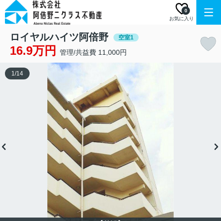
0
お気に入り
ロイヤルハイツ阿倍野
空室1
16.9万円
管理/共益費 11,000円
1
/
14