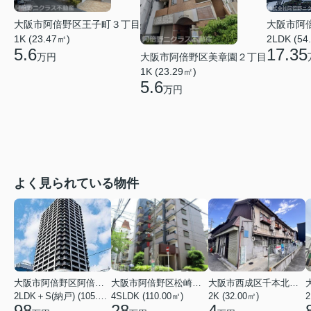
大阪市阿倍野区王子町３丁目
大阪市阿
1K (23.47㎡)
2LDK (54
5.6
17.35
大阪市阿倍野区美章園２丁目
万円
1K (23.29㎡)
5.6
万円
よく見られている物件
大阪市阿倍野区阿倍野筋１丁目
大阪市阿倍野区松崎町３丁目
大阪市西成区千本北２丁目
2LDK＋S(納戸) (105.43㎡)
4SLDK (110.00㎡)
2K (32.00㎡)
2
98
28
4