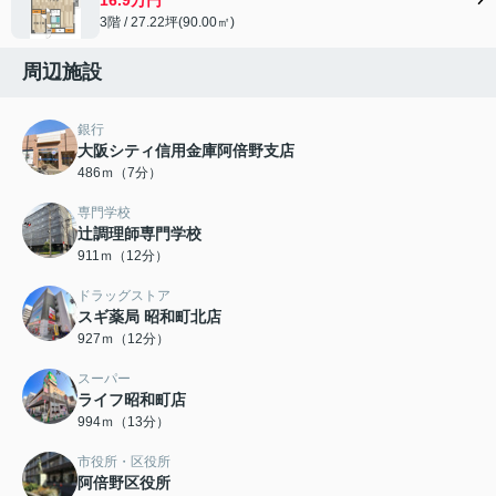
3階 / 27.22坪(90.00㎡)
周辺施設
銀行
大阪シティ信用金庫阿倍野支店
486ｍ（7分）
専門学校
辻調理師専門学校
911ｍ（12分）
ドラッグストア
スギ薬局 昭和町北店
927ｍ（12分）
スーパー
ライフ昭和町店
994ｍ（13分）
市役所・区役所
阿倍野区役所