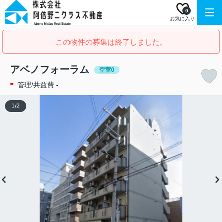
0
お気に入り
この物件の募集は終了しました。
アベノフォーラム
空室0
-
管理/共益費 -
1
/
2