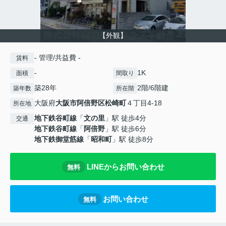
【外観】
- 管理/共益費 -
賃料
-
1K
面積
間取り
築28年
2階/6階建
築年数
所在階
大阪府
大阪市阿倍野区
松崎町
４丁目4-18
所在地
地下鉄谷町線
「
文の里
」駅 徒歩4分
交通
地下鉄谷町線
「
阿倍野
」駅 徒歩6分
地下鉄御堂筋線
「
昭和町
」駅 徒歩8分
LINEからお問い合わせ
無料
お問い合わせ
無料