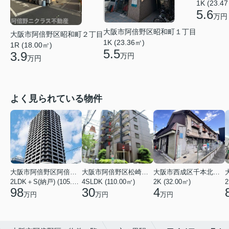
1K (23.4
5.6
万円
大阪市阿倍野区昭和町１丁目
大阪市阿倍野区昭和町２丁目
1K (23.36㎡)
1R (18.00㎡)
5.5
3.9
万円
万円
よく見られている物件
大阪市阿倍野区阿倍野筋１丁目
大阪市阿倍野区松崎町３丁目
大阪市西成区千本北２丁目
2LDK＋S(納戸) (105.43㎡)
4SLDK (110.00㎡)
2K (32.00㎡)
2
98
30
4
万円
万円
万円