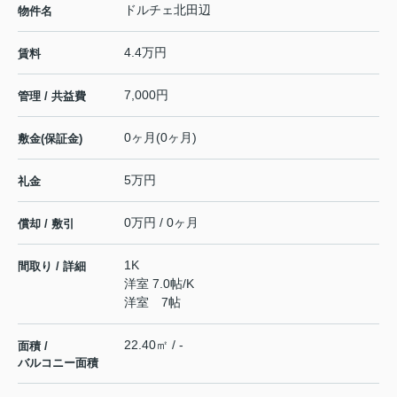
ドルチェ北田辺
物件名
4.4万円
賃料
7,000円
管理 / 共益費
0ヶ月(0ヶ月)
敷金(保証金)
5万円
礼金
0万円 / 0ヶ月
償却 / 敷引
1K
間取り / 詳細
洋室 7.0帖
/
K
洋室 7帖
22.40㎡ / -
面積 /
バルコニー面積