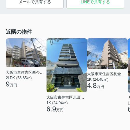
メールで共有する
LINEで共有する
近隣の物件
大阪市東住吉区西今川２丁目
大阪市東住吉区杭全１丁目
2LDK (58.85㎡)
1K (24.48㎡)
9
4.8
万円
万円
大阪市東住吉区北田辺３丁目
1K (24.94㎡)
1
6.9
万円