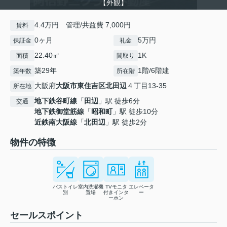
【外観】
4.4万円 管理/共益費 7,000円
賃料
0ヶ月
5万円
保証金
礼金
22.40㎡
1K
面積
間取り
築29年
1階/6階建
築年数
所在階
大阪府
大阪市東住吉区
北田辺
４丁目13-35
所在地
地下鉄谷町線
「
田辺
」駅 徒歩6分
交通
地下鉄御堂筋線
「
昭和町
」駅 徒歩10分
近鉄南大阪線
「
北田辺
」駅 徒歩2分
物件の特徴
バストイレ
室内洗濯機
TVモニタ
エレベータ
別
置場
付きインタ
ー
ーホン
セールスポイント