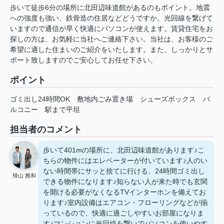
歩いて徒歩6分の場所に北田辺味道館があるのもポイント。地震
への強度も強い、鉄骨造の住居などどうですか。光回線を繋げて
いますので通信が早く快適にパソコンが使えます。賃貸住宅をお
探しの方は、お気軽に当社へご連絡下さい。当社は、お客様のご
希望に適した住まいのご紹介をいたします。また、しっかりとサ
ポート致しますのでご安心してお任せ下さい。
ポイント
ゴミ出し24時間OK
敷地内ごみ置き場
シューズボックス
バ
ルコニー
駅まで平坦
担当者のコメント
歩いて401mの場所に、北田辺味道館があります♪こ
ちらの物件にはエレベーターが付いています♪人のい
ない時間帯にサッと捨てに行ける、24時間ゴミ出し
帰山 雅和
できる物件になります♪知らない人が来た時でも玄関
を開ける必要がなくなるTVインターホンを備えてお
ります♪室内設備はエアコン・フローリングなどが揃
っているので、快適に過ごしやすいお部屋になりま
す♪マンションに光回線を繋いでパソコンを使いやす