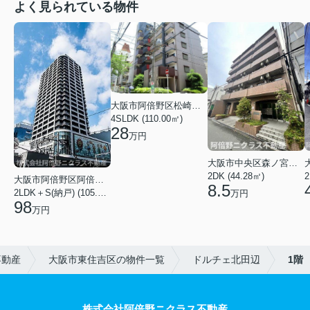
よく見られている物件
大阪市阿倍野区松崎町３丁目
4SLDK (110.00㎡)
28
万円
大阪市中央区森ノ宮中央１丁目
2DK (44.28㎡)
2
大阪市阿倍野区阿倍野筋１丁目
8.5
2LDK＋S(納戸) (105.43㎡)
万円
98
万円
不動産
大阪市東住吉区の物件一覧
ドルチェ北田辺
1階
株式会社阿倍野ニクラス不動産