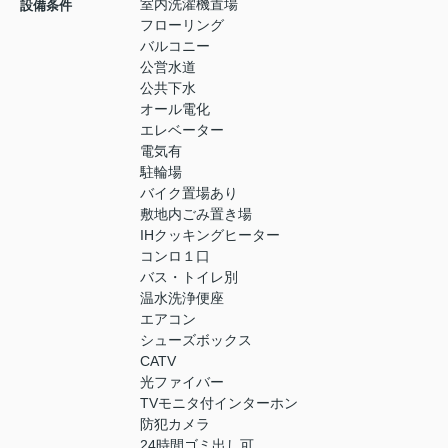
室内洗濯機置場
設備条件
フローリング
バルコニー
公営水道
公共下水
オール電化
エレベーター
電気有
駐輪場
バイク置場あり
敷地内ごみ置き場
IHクッキングヒーター
コンロ１口
バス・トイレ別
温水洗浄便座
エアコン
シューズボックス
CATV
光ファイバー
TVモニタ付インターホン
防犯カメラ
24時間ゴミ出し可