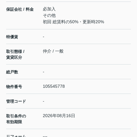
必加入
保証会社 / 料金
その他
初回 総賃料の50%・更新時20%
-
特優賃
仲介 / 一般
取引態様 /
賃貸区分
-
総戸数
105545778
物件番号
-
管理コード
2026年08月16日
取引条件の
有効期限
---
リフォーム