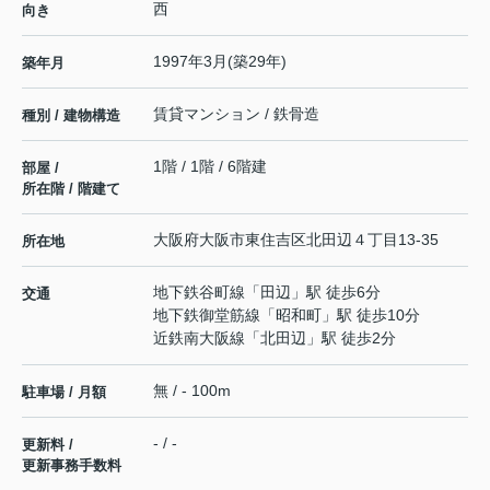
西
向き
1997年3月(築29年)
築年月
賃貸マンション / 鉄骨造
種別 / 建物構造
1階 / 1階 / 6階建
部屋 /
所在階 / 階建て
大阪府
大阪市東住吉区
北田辺
４丁目13-35
所在地
地下鉄谷町線
「
田辺
」駅 徒歩6分
交通
地下鉄御堂筋線
「
昭和町
」駅 徒歩10分
近鉄南大阪線
「
北田辺
」駅 徒歩2分
無 / - 100m
駐車場 / 月額
- / -
更新料 /
更新事務手数料