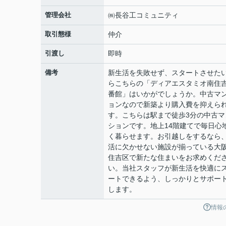
管理会社
㈱長谷工コミュニティ
取引態様
仲介
引渡し
即時
備考
新生活を失敗せず、スタートさせた
らこちらの「ディアエスタミオ南住
番館」はいかがでしょうか。中古マ
ョンなので新築より購入費を抑えら
す。こちらは駅まで徒歩3分の中古マ
ションです。地上14階建てで毎日心
く暮らせます。お引越しをするなら
活に欠かせない施設が揃っている大
住吉区で新たな住まいをお求めくだ
い。当社スタッフが新生活を快適に
ートできるよう、しっかりとサポー
します。
情報