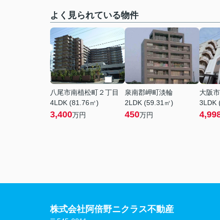
よく見られている物件
八尾市南植松町２丁目
泉南郡岬町淡輪
大阪市
4LDK (81.76㎡)
2LDK (59.31㎡)
3LDK 
3,400
450
4,99
万円
万円
株式会社阿倍野ニクラス不動産