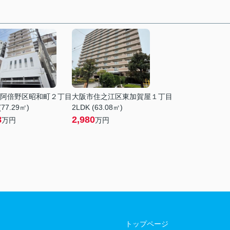
阿倍野区昭和町２丁目
大阪市住之江区東加賀屋１丁目
(77.29㎡)
2LDK (63.08㎡)
8
2,980
万円
万円
トップページ