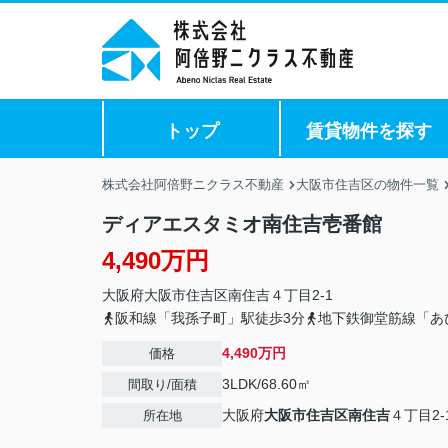
トップ
賃貸物件を探す
株式会社阿倍野ニクラス不動産
大阪市住吉区の物件一覧
ディアエスタミオ南住吉壱番館
4,490万円
大阪府
大阪市住吉区
南住吉
４丁目2-1
阪和線「我孫子町」駅徒歩3分
地下鉄御堂筋線「あ
4,490万円
価格
3LDK/68.60㎡
間取り/面積
大阪府
大阪市住吉区
南住吉
４丁目2-
所在地