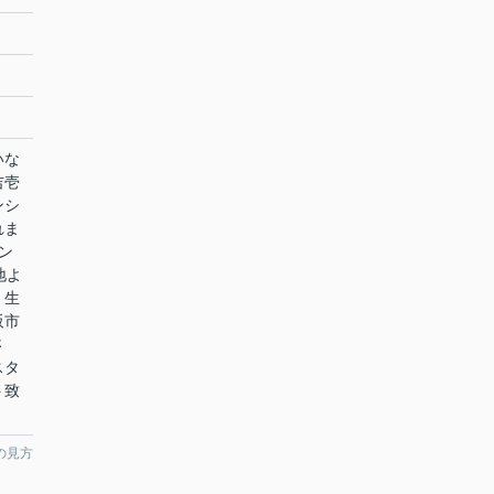
いな
吉壱
ンシ
れま
ン
地よ
、生
阪市
さ
スタ
ト致
の見方