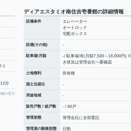
ディアエスタミオ南住吉壱番館の詳細情報
設備条件
エレベーター
オートロック
宅配ボックス
設備(その他)
-
駐車場/月額
-/ 駐車場/有(月額7,500～18,000円) 
き状況は管理会社へ要確認
-1
土地権利
所有権
12分
国土法届出
-
情報の見方
用途地域
-
販売戸数 / 総戸数
- / 80戸
管理形態
管理会社に全部委託
管理員の勤務形態
日勤