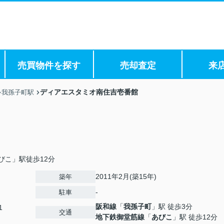
売買物件を探す
売却査定
来
ディアエスタミオ南住吉壱番館
我孫子町駅
びこ」駅徒歩12分
2011年2月(築15年)
築年
-
駐車
阪和線
「
我孫子町
」駅 徒歩3分
1
交通
地下鉄御堂筋線
「
あびこ
」駅 徒歩12分