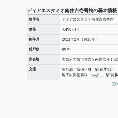
ディアエスタミオ南住吉壱番館の基本情報
物件名
ディアエスタミオ南住吉壱番館
価格
4,490万円
築年月
2011年2月（築15年）
総戸数
80戸
所在地
大阪府
大阪市住吉区
南住吉
４丁目2
交通
阪和線
「
我孫子町
」駅 徒歩3分
地下鉄御堂筋線
「
あびこ
」駅 徒歩