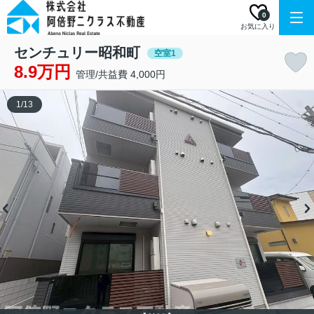
0
お気に入り
センチュリー昭和町
空室1
8.9万円
管理/共益費 4,000円
1
/
13