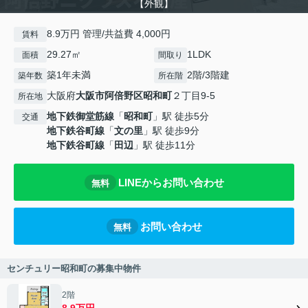
【外観】
8.9万円 管理/共益費 4,000円
賃料
29.27㎡
1LDK
面積
間取り
築1年未満
2階/3階建
築年数
所在階
大阪府
大阪市阿倍野区
昭和町
２丁目9-5
所在地
地下鉄御堂筋線
「
昭和町
」駅 徒歩5分
交通
地下鉄谷町線
「
文の里
」駅 徒歩9分
地下鉄谷町線
「
田辺
」駅 徒歩11分
LINEからお問い合わせ
無料
お問い合わせ
無料
センチュリー昭和町の募集中物件
2階
8.9万円