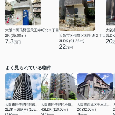
大阪市阿倍野区天王寺町北３丁目
大阪
2K (35.00㎡)
3LDK
大阪市阿倍野区相生通２丁目
7.3
20
3LDK (91.36㎡)
万円
22
万円
よく見られている物件
大阪市阿倍野区阿倍野筋１丁目
大阪市阿倍野区松崎町３丁目
大阪市西成区千本北２丁目
2LDK＋S(納戸) (105.43㎡)
4SLDK (110.00㎡)
2K (32.00㎡)
2
98
30
4