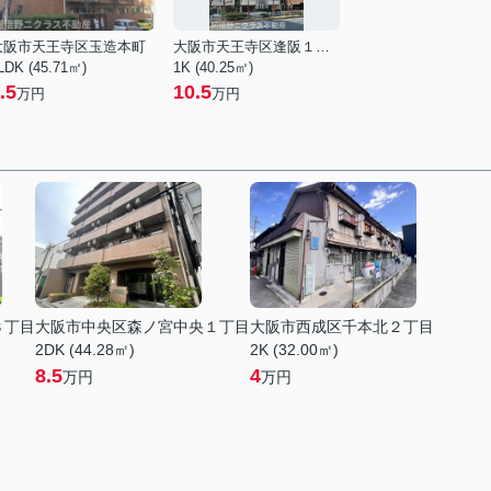
大阪市天王寺区玉造本町
大阪市天王寺区逢阪１丁目
LDK (45.71㎡)
1K (40.25㎡)
.5
10.5
万円
万円
３丁目
大阪市中央区森ノ宮中央１丁目
大阪市西成区千本北２丁目
2DK (44.28㎡)
2K (32.00㎡)
8.5
4
万円
万円