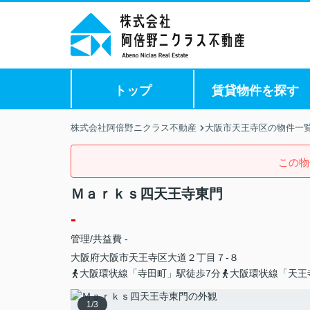
トップ
賃貸物件を探す
株式会社阿倍野ニクラス不動産
大阪市天王寺区の物件一
この物
Ｍａｒｋｓ四天王寺東門
-
管理/共益費 -
大阪府
大阪市天王寺区
大道
２丁目７-８
大阪環状線「寺田町」駅徒歩7分
大阪環状線「天王
1
/
3