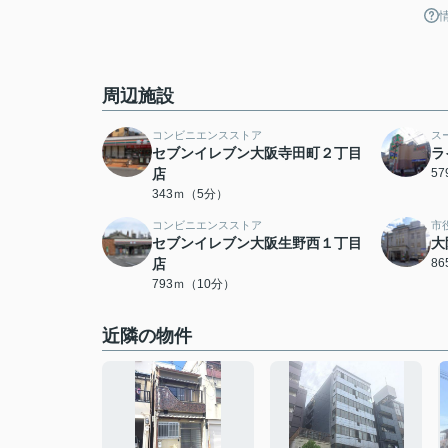
周辺施設
コンビニエンスストア
ス
セブンイレブン大阪寺田町２丁目
ラ
店
5
343ｍ（5分）
コンビニエンスストア
市
セブンイレブン大阪生野西１丁目
大
店
8
793ｍ（10分）
近隣の物件