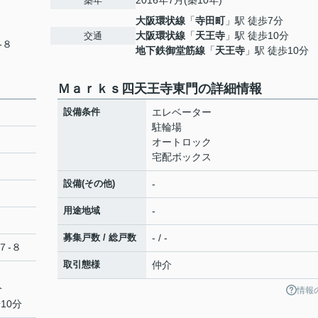
2016年7月(築10年)
築年
大阪環状線
「
寺田町
」駅 徒歩7分
大阪環状線
「
天王寺
」駅 徒歩10分
交通
-８
地下鉄御堂筋線
「
天王寺
」駅 徒歩10分
Ｍａｒｋｓ四天王寺東門の詳細情報
設備条件
エレベーター
駐輪場
オートロック
宅配ボックス
設備(その他)
-
用途地域
-
募集戸数 / 総戸数
- / -
７-８
取引態様
仲介
分
情報
10分