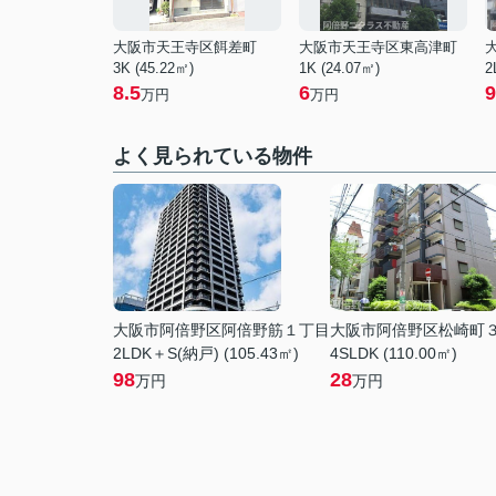
大阪市天王寺区餌差町
大阪市天王寺区東高津町
3K (45.22㎡)
1K (24.07㎡)
2
8.5
6
9
万円
万円
よく見られている物件
大阪市阿倍野区阿倍野筋１丁目
大阪市阿倍野区松崎町
2LDK＋S(納戸) (105.43㎡)
4SLDK (110.00㎡)
98
28
万円
万円