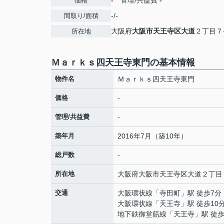
-
管理/共益費
-
価格
-/-
間取り/面積
大阪府
大阪市天王寺区
大道
２丁目７
所在地
Ｍａｒｋｓ四天王寺東門の基本情報
物件名
Ｍａｒｋｓ四天王寺東門
価格
-
管理/共益費
-
築年月
2016年7月（築10年）
総戸数
-
所在地
大阪府
大阪市天王寺区
大道
２丁目
交通
大阪環状線
「
寺田町
」駅 徒歩7分
大阪環状線
「
天王寺
」駅 徒歩10
地下鉄御堂筋線
「
天王寺
」駅 徒歩