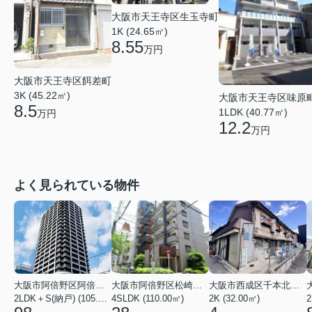
大阪市天王寺区生玉寺町
1K (24.65㎡)
8.55
万円
大阪市天王寺区餌差町
3K (45.22㎡)
大阪市天王寺区味原
8.5
1LDK (40.77㎡)
万円
12.2
万円
よく見られている物件
大阪市阿倍野区阿倍野筋１丁目
大阪市阿倍野区松崎町３丁目
大阪市西成区千本北２丁目
2LDK＋S(納戸) (105.43㎡)
4SLDK (110.00㎡)
2K (32.00㎡)
2