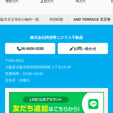
98
28
4
万円
万円
万円
大阪市天王寺区の物件一覧
寺田町駅
AND TERRACE 天王寺
株式会社阿倍野ニクラス不動産
06-6606-8288
お問い合わせ
〒545-0011
大阪府大阪市阿倍野区昭和町２丁目13-30
営業時間：
10:00~19:00
定休日：
水曜日