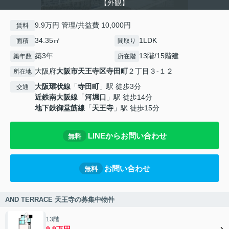
【外観】
9.9万円 管理/共益費 10,000円
賃料
34.35㎡
1LDK
面積
間取り
築3年
13階/15階建
築年数
所在階
大阪府
大阪市天王寺区
寺田町
２丁目３-１２
所在地
大阪環状線
「
寺田町
」駅 徒歩3分
交通
近鉄南大阪線
「
河堀口
」駅 徒歩14分
地下鉄御堂筋線
「
天王寺
」駅 徒歩15分
LINEからお問い合わせ
無料
お問い合わせ
無料
AND TERRACE 天王寺の募集中物件
13階
9.9万円