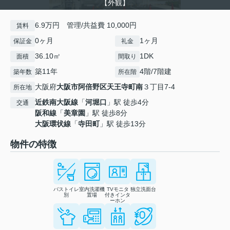
【外観】
6.9万円 管理/共益費 10,000円
賃料
0ヶ月
1ヶ月
保証金
礼金
36.10㎡
1DK
面積
間取り
築11年
4階/7階建
築年数
所在階
大阪府
大阪市阿倍野区
天王寺町南
３丁目7-4
所在地
近鉄南大阪線
「
河堀口
」駅 徒歩4分
交通
阪和線
「
美章園
」駅 徒歩8分
大阪環状線
「
寺田町
」駅 徒歩13分
物件の特徴
バストイレ
室内洗濯機
TVモニタ
独立洗面台
別
置場
付きインタ
ーホン