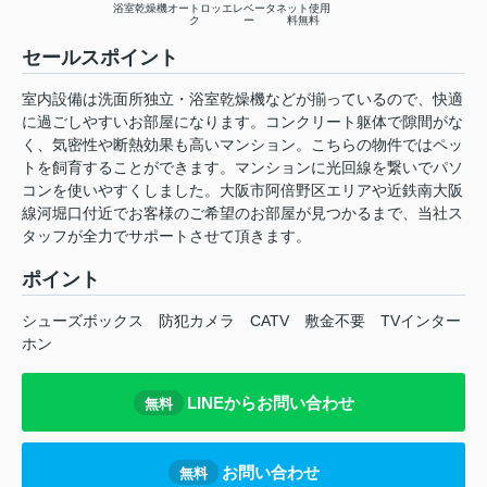
浴室乾燥機
オートロッ
エレベータ
ネット使用
ク
ー
料無料
セールスポイント
室内設備は洗面所独立・浴室乾燥機などが揃っているので、快適
に過ごしやすいお部屋になります。コンクリート躯体で隙間がな
く、気密性や断熱効果も高いマンション。こちらの物件ではペッ
トを飼育することができます。マンションに光回線を繋いでパソ
コンを使いやすくしました。大阪市阿倍野区エリアや近鉄南大阪
線河堀口付近でお客様のご希望のお部屋が見つかるまで、当社ス
タッフが全力でサポートさせて頂きます。
ポイント
シューズボックス
防犯カメラ
CATV
敷金不要
TVインター
ホン
LINEからお問い合わせ
無料
お問い合わせ
無料