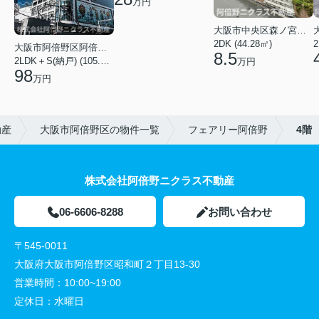
万円
大阪市中央区森ノ宮中央１丁目
2DK (44.28㎡)
2
大阪市阿倍野区阿倍野筋１丁目
8.5
2LDK＋S(納戸) (105.43㎡)
万円
98
万円
動産
大阪市阿倍野区の物件一覧
フェアリー阿倍野
4階
株式会社阿倍野ニクラス不動産
06-6606-8288
お問い合わせ
〒545-0011
大阪府大阪市阿倍野区昭和町２丁目13-30
営業時間：
10:00~19:00
定休日：
水曜日