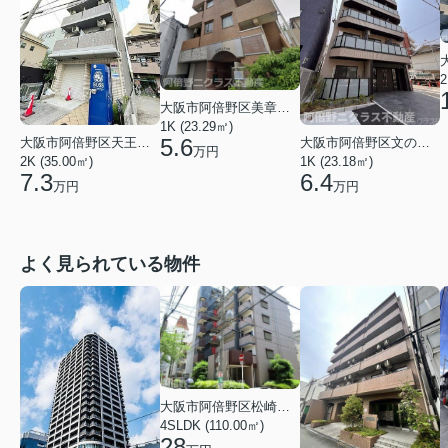
2
大阪市阿倍野区美章園２丁目
1K (23.29㎡)
5.6
大阪市阿倍野区天王寺町北３丁目
大阪市阿倍野区文の里４丁目
万円
2K (35.00㎡)
1K (23.18㎡)
7.3
6.4
万円
万円
よく見られている物件
大阪市阿倍野区松崎町３丁目
4SLDK (110.00㎡)
28