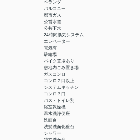
ベランダ
バルコニー
都市ガス
公営水道
公共下水
24時間換気システム
エレベーター
電気有
駐輪場
バイク置場あり
敷地内ごみ置き場
ガスコンロ
コンロ２口以上
システムキッチン
コンロ３口
バス・トイレ別
浴室乾燥機
温水洗浄便座
洗面台
洗髪洗面化粧台
シャワー
独立洗面台