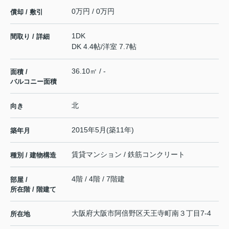
0万円 / 0万円
償却 / 敷引
1DK
間取り / 詳細
DK 4.4帖
/
洋室 7.7帖
36.10㎡ / -
面積 /
バルコニー面積
北
向き
2015年5月(築11年)
築年月
賃貸マンション / 鉄筋コンクリート
種別 / 建物構造
4階 / 4階 / 7階建
部屋 /
所在階 / 階建て
大阪府
大阪市阿倍野区
天王寺町南
３丁目7-4
所在地