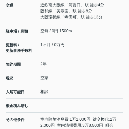
近鉄南大阪線
「
河堀口
」駅 徒歩4分
交通
阪和線
「
美章園
」駅 徒歩8分
大阪環状線
「
寺田町
」駅 徒歩13分
空無 / 0円 1500m
駐車場 / 月額
1ヶ月 / 0万円
更新料 /
更新事務手数料
2年
契約期間
空家
現況
相談
入居可能日
-
敷金積み増し
室内除菌消臭費:1万1,000円 鍵交換代:2万
その他条件
2,000円 室内清掃費用:3万8,500円 町会