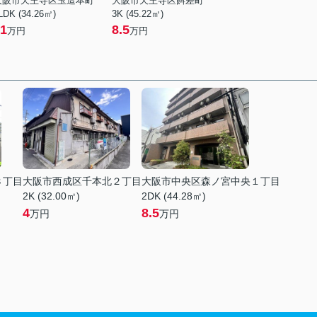
大阪市天王寺区玉造本町
大阪市天王寺区餌差町
LDK (34.26㎡)
3K (45.22㎡)
1
8.5
万円
万円
３丁目
大阪市西成区千本北２丁目
大阪市中央区森ノ宮中央１丁目
2K (32.00㎡)
2DK (44.28㎡)
4
8.5
万円
万円