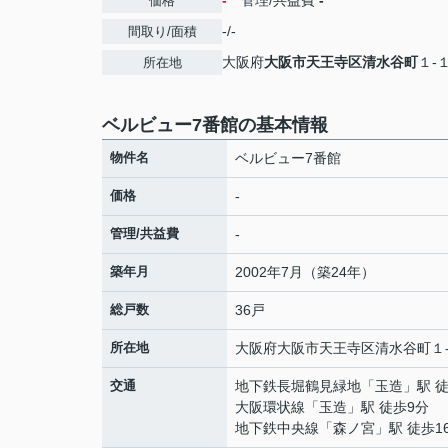
-
管理/共益費
-
価格
-/-
間取り/面積
大阪府
大阪市天王寺区
清水谷町
１-
所在地
ベルビュー7番館の基本情報
物件名
ベルビュー7番館
価格
-
管理/共益費
-
築年月
2002年7月（築24年）
総戸数
36戸
所在地
大阪府
大阪市天王寺区
清水谷町
１
交通
地下鉄長堀鶴見緑地
「
玉造
」駅 
大阪環状線
「
玉造
」駅 徒歩9分
地下鉄中央線
「
森ノ宮
」駅 徒歩1