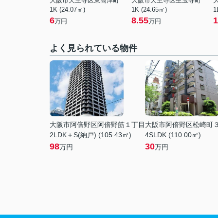
大阪市天王寺区東高津町
大阪市天王寺区生玉寺町
1K (24.07㎡)
1K (24.65㎡)
1
6
8.55
1
万円
万円
よく見られている物件
大阪市阿倍野区阿倍野筋１丁目
大阪市阿倍野区松崎町
2LDK＋S(納戸) (105.43㎡)
4SLDK (110.00㎡)
98
30
万円
万円