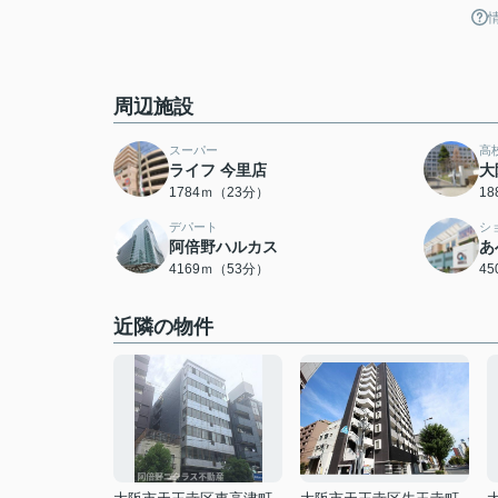
周辺施設
スーパー
高
ライフ 今里店
大
1784ｍ（23分）
1
デパート
シ
阿倍野ハルカス
あ
4169ｍ（53分）
4
近隣の物件