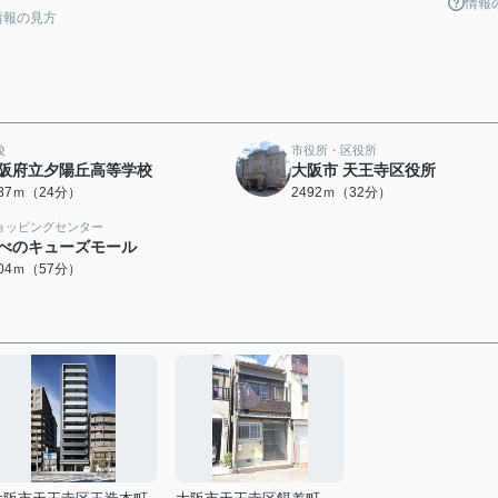
情報
情報の見方
校
市役所・区役所
阪府立夕陽丘高等学校
大阪市 天王寺区役所
887ｍ（24分）
2492ｍ（32分）
ョッピングセンター
べのキューズモール
504ｍ（57分）