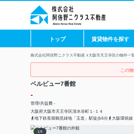
トップ
賃貸物件を探す
株式会社阿倍野ニクラス不動産
大阪市天王寺区の物件一
この物
ベルビュー7番館
-
管理/共益費 -
大阪府
大阪市天王寺区
清水谷町
１-１４
地下鉄長堀鶴見緑地「玉造」駅徒歩6分
大阪環状線
1
/
4