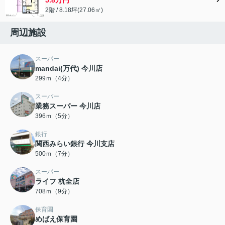
2階 / 8.18坪(27.06㎡)
周辺施設
スーパー
mandai(万代) 今川店
299ｍ（4分）
スーパー
業務スーパー 今川店
396ｍ（5分）
銀行
関西みらい銀行 今川支店
500ｍ（7分）
スーパー
ライフ 杭全店
708ｍ（9分）
保育園
めばえ保育園