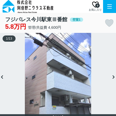
0
お気に入り
フジパレス今川駅東Ⅲ番館
空室1
5.8万円
管理/共益費 4,600円
1
/
13