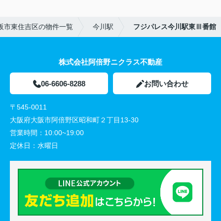
阪市東住吉区の物件一覧
今川駅
フジパレス今川駅東Ⅲ番館
株式会社阿倍野ニクラス不動産
06-6606-8288
お問い合わせ
〒545-0011
大阪府大阪市阿倍野区昭和町２丁目13-30
営業時間：
10:00~19:00
定休日：
水曜日