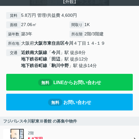
【外観】
5.8万円 管理/共益費 4,600円
賃料
27.06㎡
1K
面積
間取り
築3年
2階/3階建
築年数
所在階
大阪府
大阪市東住吉区
今川
４丁目１４-１９
所在地
近鉄南大阪線
「
今川
」駅 徒歩8分
交通
地下鉄谷町線
「
田辺
」駅 徒歩12分
地下鉄谷町線
「
駒川中野
」駅 徒歩14分
LINEからお問い合わせ
無料
お問い合わせ
無料
フジパレス今川駅東Ⅲ番館 の募集中物件
2階
5.8万円