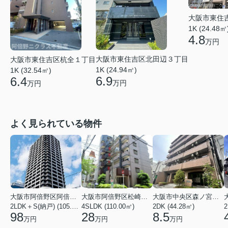
大阪市東住
1K (24.48㎡
4.8
万円
大阪市東住吉区北田辺３丁目
大阪市東住吉区杭全１丁目
1K (24.94㎡)
1K (32.54㎡)
6.9
6.4
万円
万円
よく見られている物件
大阪市阿倍野区阿倍野筋１丁目
大阪市阿倍野区松崎町３丁目
大阪市中央区森ノ宮中央１丁目
2LDK＋S(納戸) (105.43㎡)
4SLDK (110.00㎡)
2DK (44.28㎡)
2
98
28
8.5
万円
万円
万円