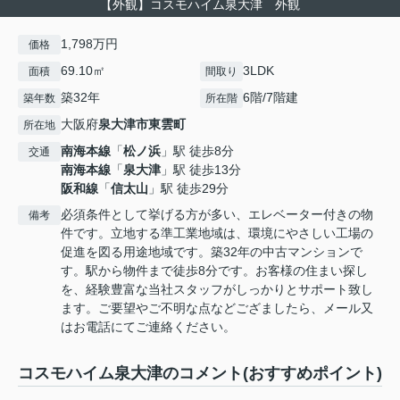
【外観】コスモハイム泉大津 外観
1,798万円
価格
69.10㎡
3LDK
面積
間取り
築32年
6階/7階建
築年数
所在階
大阪府
泉大津市
東雲町
所在地
南海本線
「
松ノ浜
」駅 徒歩8分
交通
南海本線
「
泉大津
」駅 徒歩13分
阪和線
「
信太山
」駅 徒歩29分
必須条件として挙げる方が多い、エレベーター付きの物
備考
件です。立地する準工業地域は、環境にやさしい工場の
促進を図る用途地域です。築32年の中古マンションで
す。駅から物件まで徒歩8分です。お客様の住まい探し
を、経験豊富な当社スタッフがしっかりとサポート致し
ます。ご要望やご不明な点などござましたら、メール又
はお電話にてご連絡ください。
コスモハイム泉大津のコメント(おすすめポイント)