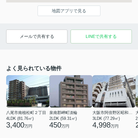
地図アプリで見る
メールで共有する
LINEで共有する
よく見られている物件
八尾市南植松町２丁目
泉南郡岬町淡輪
大阪市阿倍野区昭和町２丁目
4LDK (81.76㎡)
2LDK (59.31㎡)
3LDK (77.29㎡)
2
3,400
450
4,998
万円
万円
万円