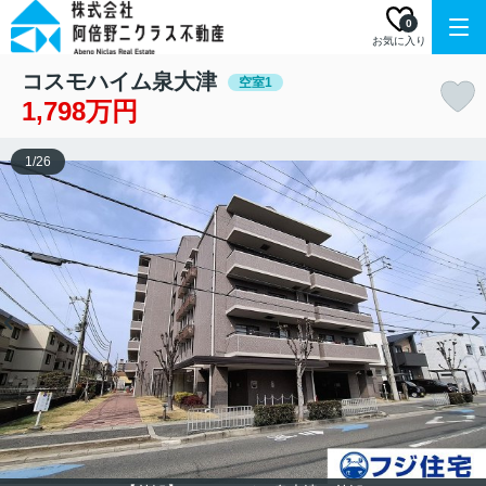
0
お気に入り
コスモハイム泉大津
空室1
1,798万円
1
/
26