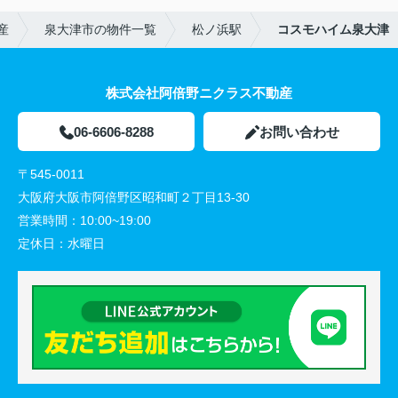
産
泉大津市の物件一覧
松ノ浜駅
コスモハイム泉大津
株式会社阿倍野ニクラス不動産
06-6606-8288
お問い合わせ
〒545-0011
大阪府大阪市阿倍野区昭和町２丁目13-30
営業時間：
10:00~19:00
定休日：
水曜日