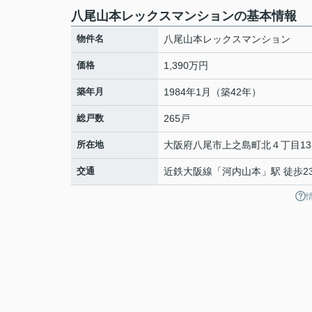
八尾山本レックスマンションの基本情報
物件名
八尾山本レックスマンション
価格
1,390万円
築年月
1984年1月（築42年）
総戸数
265戸
所在地
大阪府
八尾市
上之島町北
４丁目13
交通
近鉄大阪線
「
河内山本
」駅 徒歩2