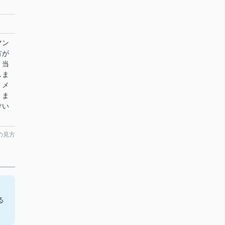
マン
方が
。当
しま
、メ
。ま
けい
の見方
。
る