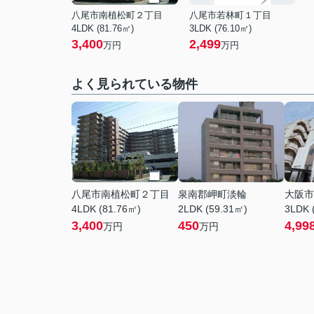
八尾市南植松町２丁目
八尾市若林町１丁目
4LDK (81.76㎡)
3LDK (76.10㎡)
3,400
2,499
万円
万円
よく見られている物件
八尾市南植松町２丁目
泉南郡岬町淡輪
大阪市
4LDK (81.76㎡)
2LDK (59.31㎡)
3LDK 
3,400
450
4,99
万円
万円