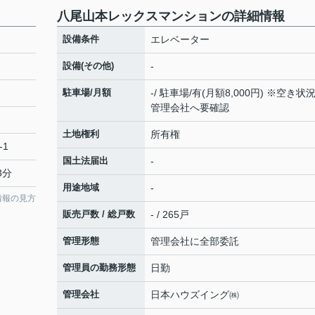
八尾山本レックスマンションの詳細情報
設備条件
エレベーター
設備(その他)
-
駐車場/月額
-/ 駐車場/有(月額8,000円) ※空き状
管理会社へ要確認
土地権利
所有権
-1
国土法届出
-
3分
用途地域
-
情報の見方
販売戸数 / 総戸数
- / 265戸
管理形態
管理会社に全部委託
管理員の勤務形態
日勤
管理会社
日本ハウズイング㈱