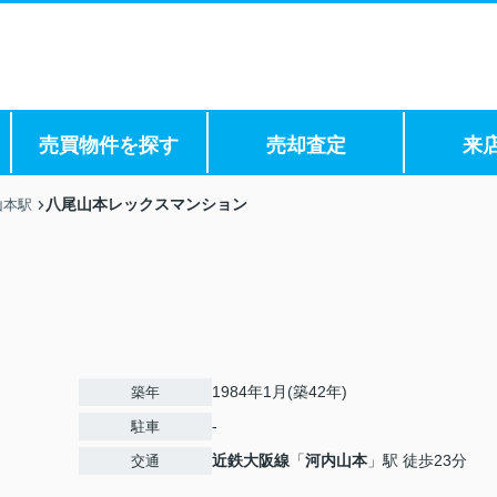
売買物件を探す
売却査定
来
八尾山本レックスマンション
山本駅
1984年1月(築42年)
築年
-
駐車
近鉄大阪線
「
河内山本
」駅 徒歩23分
交通