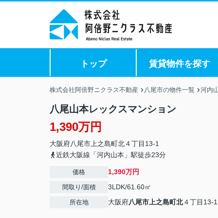
トップ
賃貸物件を探す
株式会社阿倍野ニクラス不動産
八尾市の物件一覧
河内
八尾山本レックスマンション
1,390万円
大阪府
八尾市
上之島町北
４丁目13-1
近鉄大阪線「河内山本」駅徒歩23分
1,390万円
価格
3LDK/61.60㎡
間取り/面積
大阪府
八尾市
上之島町北
４丁目13-1
所在地