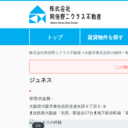
トップ
賃貸物件を探す
株式会社阿倍野ニクラス不動産
大阪市東住吉区の物件一
この物
ジュネス
-
管理/共益費 -
大阪府
大阪市東住吉区
住道矢田
９丁目５-８
近鉄南大阪線「矢田」駅徒歩17分
地下鉄谷町線「喜
1
/
4