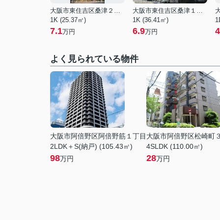
大阪市東住吉区桑津２丁目
大阪市東住吉区桑津１丁目
1K (25.37㎡)
1K (36.41㎡)
1
7.1
6.9
4
万円
万円
よく見られている物件
大阪市阿倍野区阿倍野筋１丁目
大阪市阿倍野区松崎町
2LDK＋S(納戸) (105.43㎡)
4SLDK (110.00㎡)
98
28
万円
万円