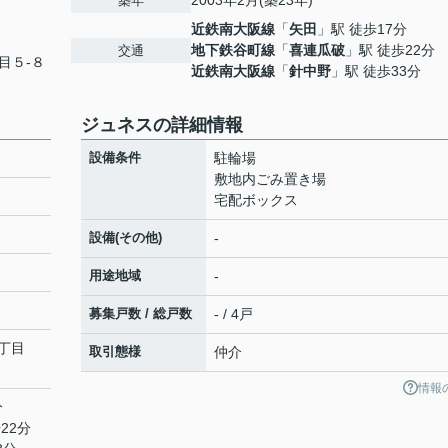
2003年2月(築23年)
築年
近鉄南大阪線
「
矢田
」駅 徒歩17分
地下鉄谷町線
「
喜連瓜破
」駅 徒歩22分
交通
目５-８
近鉄南大阪線
「
針中野
」駅 徒歩33分
ジュネスの詳細情報
設備条件
駐輪場
敷地内ごみ置き場
宅配ボックス
設備(その他)
-
用途地域
-
募集戸数 / 総戸数
- / 4戸
丁目
取引態様
仲介
情報
分
22分