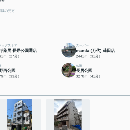
3分
情報の見方
ラッグストア
スーパー
ギ薬局 長居公園通店
mandai(万代) 苅田店
091ｍ（27分）
2441ｍ（31分）
園
公園
野西公園
長居公園
579ｍ（33分）
3270ｍ（41分）