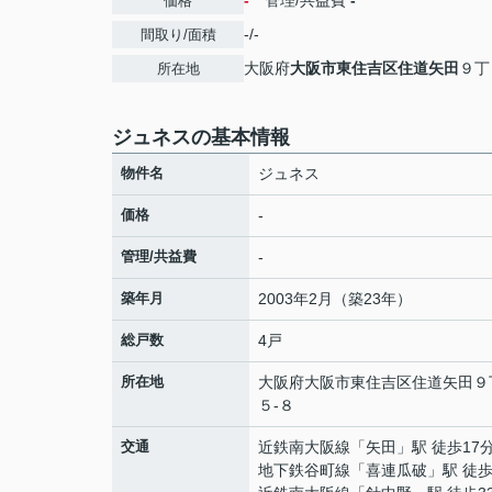
-
管理/共益費
-
価格
-/-
間取り/面積
大阪府
大阪市東住吉区
住道矢田
９丁
所在地
ジュネスの基本情報
物件名
ジュネス
価格
-
管理/共益費
-
築年月
2003年2月（築23年）
総戸数
4戸
所在地
大阪府
大阪市東住吉区
住道矢田
９
５-８
交通
近鉄南大阪線
「
矢田
」駅 徒歩17
地下鉄谷町線
「
喜連瓜破
」駅 徒歩