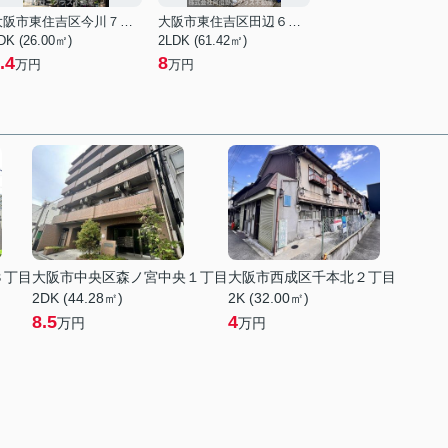
大阪市東住吉区今川７丁目
大阪市東住吉区田辺６丁目
DK (26.00㎡)
2LDK (61.42㎡)
.4
8
万円
万円
３丁目
大阪市中央区森ノ宮中央１丁目
大阪市西成区千本北２丁目
2DK (44.28㎡)
2K (32.00㎡)
8.5
4
万円
万円