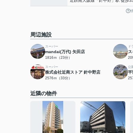
近鉄南大阪線
「
針中野
」駅 徒歩3
周辺施設
スーパー
ド
mandai(万代) 矢田店
ス
1816ｍ（23分）
2
スーパー
公
株式会社近商ストア 針中野店
平
2576ｍ（33分）
2
近隣の物件