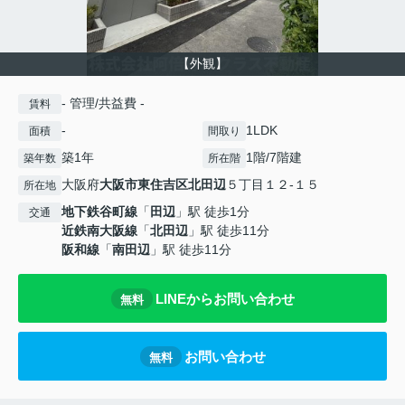
【外観】
- 管理/共益費 -
賃料
-
1LDK
面積
間取り
築1年
1階/7階建
築年数
所在階
大阪府
大阪市東住吉区
北田辺
５丁目１２-１５
所在地
地下鉄谷町線
「
田辺
」駅 徒歩1分
交通
近鉄南大阪線
「
北田辺
」駅 徒歩11分
阪和線
「
南田辺
」駅 徒歩11分
LINEからお問い合わせ
無料
お問い合わせ
無料