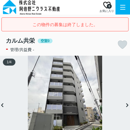
0
お気に入り
この物件の募集は終了しました。
カルム共栄
空室0
-
管理/共益費 -
1
/
4