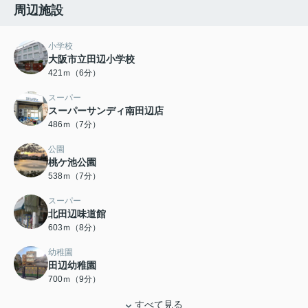
周辺施設
小学校
大阪市立田辺小学校
421ｍ（6分）
スーパー
スーパーサンディ南田辺店
486ｍ（7分）
公園
桃ケ池公園
538ｍ（7分）
スーパー
北田辺味道館
603ｍ（8分）
幼稚園
田辺幼稚園
700ｍ（9分）
すべて見る