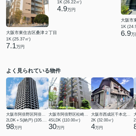
1K (26.22㎡)
4.9
万円
大阪市
1K (24
6.9
大阪市東住吉区桑津２丁目
万
1K (25.37㎡)
7.1
万円
よく見られている物件
大阪市阿倍野区阿倍野筋１丁目
大阪市阿倍野区松崎町３丁目
大阪市西成区千本北２丁目
2LDK＋S(納戸) (105.43㎡)
4SLDK (110.00㎡)
2K (32.00㎡)
2
98
30
4
万円
万円
万円