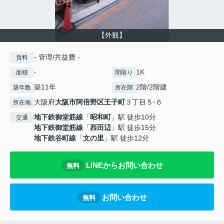
【外観】
- 管理/共益費 -
賃料
-
1K
面積
間取り
築11年
2階/2階建
築年数
所在階
大阪府
大阪市阿倍野区
王子町
３丁目５-６
所在地
地下鉄御堂筋線
「
昭和町
」駅 徒歩10分
交通
地下鉄御堂筋線
「
西田辺
」駅 徒歩15分
地下鉄谷町線
「
文の里
」駅 徒歩12分
LINEからお問い合わせ
無料
お問い合わせ
無料