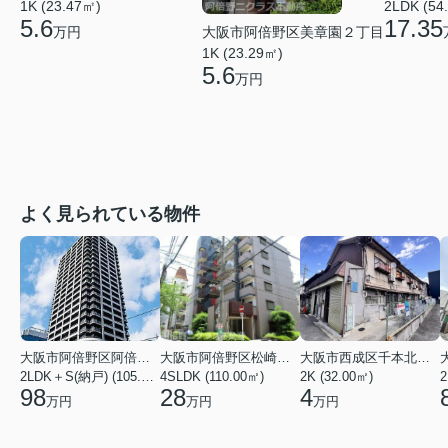
1K (23.47㎡)
2LDK (54
5.6
17.35
大阪市阿倍野区美章園２丁目
万円
1K (23.29㎡)
5.6
万円
よく見られている物件
大阪市阿倍野区阿倍野筋１丁目
大阪市阿倍野区松崎町３丁目
大阪市西成区千本北２丁目
2LDK＋S(納戸) (105.43㎡)
4SLDK (110.00㎡)
2K (32.00㎡)
2
98
28
4
万円
万円
万円