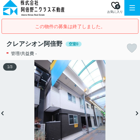
0
お気に入り
この物件の募集は終了しました。
クレアシオン阿倍野
空室0
-
管理/共益費 -
1
/
3