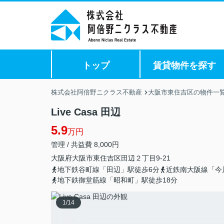
トップ
賃貸物件を探す
株式会社阿倍野ニクラス不動産
大阪市東住吉区の物件一
Live Casa 田辺
5.9
万円
管理 / 共益費 8,000円
大阪府
大阪市東住吉区
田辺
２丁目9-21
地下鉄谷町線「田辺」駅徒歩6分
近鉄南大阪線「今
地下鉄御堂筋線「昭和町」駅徒歩18分
1
/
14