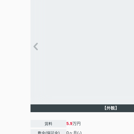
【外観】
5.9
万円
賃料
0ヶ月(-)
敷金(保証金)