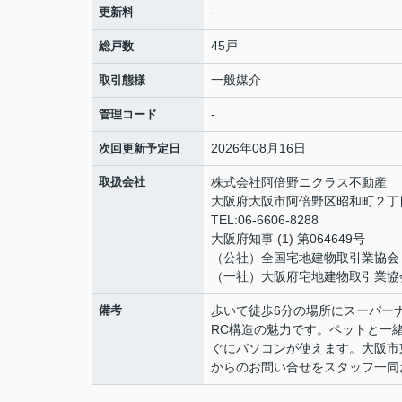
-
更新料
45戸
総戸数
一般媒介
取引態様
-
管理コード
2026年08月16日
次回更新予定日
取扱会社
株式会社阿倍野ニクラス不動産
大阪府大阪市阿倍野区昭和町２丁目
TEL:06-6606-8288
大阪府知事 (1) 第064649号
（公社）全国宅地建物取引業協会
（一社）大阪府宅地建物取引業協
備考
歩いて徒歩6分の場所にスーパー
RC構造の魅力です。ペットと一
ぐにパソコンが使えます。大阪市
からのお問い合せをスタッフ一同