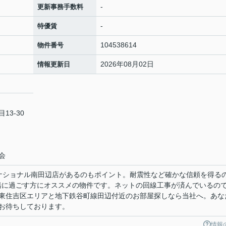
-
更新事務手数料
-
特優賃
104538614
物件番号
2026年08月02日
情報更新日
13-30
会
ナショナル南田辺店があるのもポイント。耐震性など確かな信頼を得る
緒に過ごす方にオススメの物件です。ネットの回線工事が済んでいるの
東住吉区エリアと地下鉄谷町線田辺付近のお部屋探しなら当社へ。あな
お待ちしております。
情報