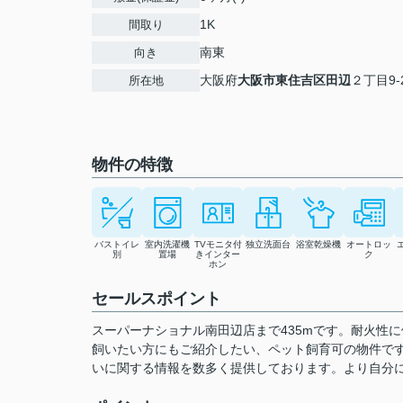
1K
間取り
南東
向き
大阪府
大阪市東住吉区
田辺
２丁目9-
所在地
物件の特徴
バストイレ
室内洗濯機
TVモニタ付
独立洗面台
浴室乾燥機
オートロッ
別
置場
きインター
ク
ホン
セールスポイント
スーパーナショナル南田辺店まで435mです。耐火性
飼いたい方にもご紹介したい、ペット飼育可の物件で
いに関する情報を数多く提供しております。より自分