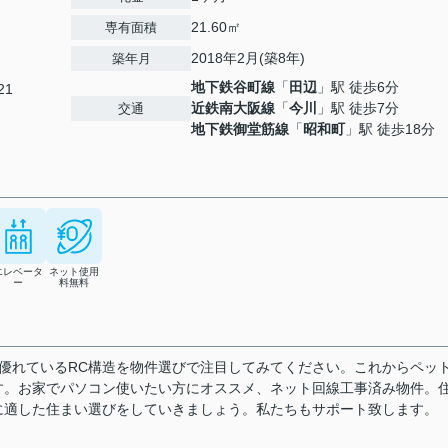
21.60㎡
専有面積
2018年2月(築8年)
築年月
地下鉄谷町線
「
田辺
」駅 徒歩6分
21
近鉄南大阪線
「
今川
」駅 徒歩7分
交通
地下鉄御堂筋線
「
昭和町
」駅 徒歩18分
エレベータ
ネット使用
ー
料無料
に優れているRC構造を物件選びで注目してみてください。これからペッ
す。お家でパソコン使いたい方にオススメ、ネット回線工事済み物件。
に適した住まい選びをしていきましょう。私たちもサポート致します。