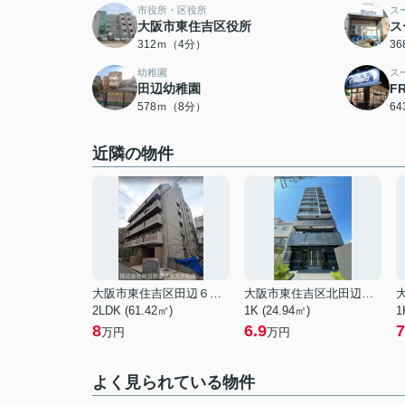
市役所・区役所
ス
大阪市東住吉区役所
ス
312ｍ（4分）
3
幼稚園
ス
田辺幼稚園
F
578ｍ（8分）
6
近隣の物件
大阪市東住吉区田辺６丁目
大阪市東住吉区北田辺３丁目
2LDK (61.42㎡)
1K (24.94㎡)
1
8
6.9
7
万円
万円
よく見られている物件