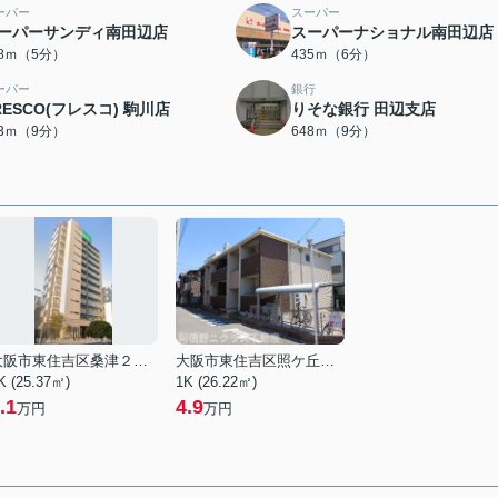
ーパー
スーパー
ーパーサンディ南田辺店
スーパーナショナル南田辺店
68ｍ（5分）
435ｍ（6分）
ーパー
銀行
RESCO(フレスコ) 駒川店
りそな銀行 田辺支店
43ｍ（9分）
648ｍ（9分）
大阪市東住吉区桑津２丁目
大阪市東住吉区照ケ丘矢田１丁目
K (25.37㎡)
1K (26.22㎡)
.1
4.9
万円
万円