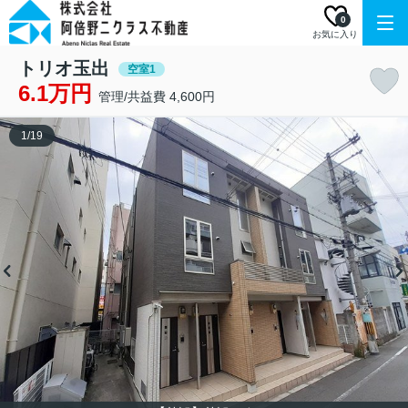
0
お気に入り
トリオ玉出
空室1
6.1万円
管理/共益費 4,600円
1
/
19