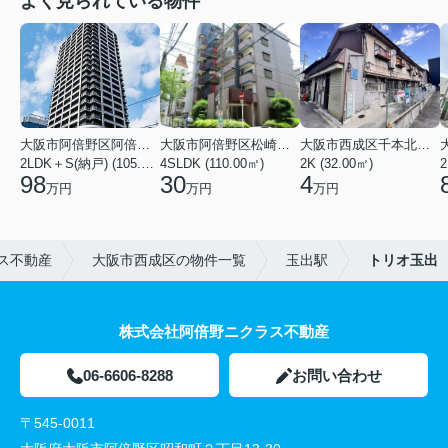
よく見られている物件
大阪市阿倍野区阿倍野筋１丁目
大阪市阿倍野区松崎町３丁目
大阪市西成区千本北２丁目
2LDK＋S(納戸) (105.43㎡)
4SLDK (110.00㎡)
2K (32.00㎡)
2
98
30
4
万円
万円
万円
ス不動産
大阪市西成区の物件一覧
玉出駅
トリオ玉出
株式会社阿倍野ニクラス不動産
06-6606-8288
お問い合わせ
〒545-0011