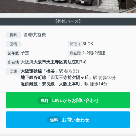
【外観パース】
- 管理/共益費 -
賃料
-
3LDK
面積
間取り
予定
1-2階/2階建
築年数
所在階
大阪府
大阪市天王寺区
真法院町
7-6
所在地
大阪環状線
「
桃谷
」駅 徒歩9分
交通
地下鉄谷町線
「
四天王寺前夕陽ヶ丘
」駅 徒歩10分
近鉄難波・奈良線
「
大阪上本町
」駅 徒歩14分
LINEからお問い合わせ
無料
お問い合わせ
無料