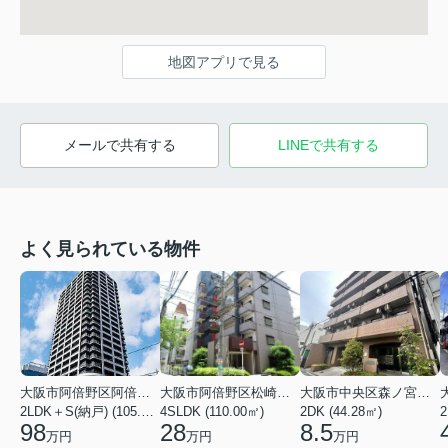
地図アプリで見る
メールで共有する
LINEで共有する
よく見られている物件
大阪市阿倍野区阿倍野筋１丁目
大阪市阿倍野区松崎町３丁目
大阪市中央区森ノ宮中央１丁目
2LDK＋S(納戸) (105.43㎡)
4SLDK (110.00㎡)
2DK (44.28㎡)
2
98
28
8.5
万円
万円
万円