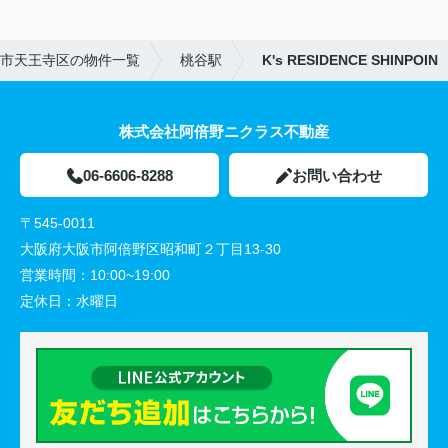
市天王寺区の物件一覧
桃谷駅
K's RESIDENCE SHINPOIN
株式会社阿倍野ニクラス不動産
06-6606-8288
お問い合わせ
〒545-0011
大阪府大阪市阿倍野区昭和町２丁目13-30
営業時間：
10:00~19:00
定休日：
水曜日