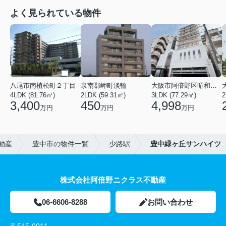
よく見られている物件
八尾市南植松町２丁目
泉南郡岬町淡輪
大阪市阿倍野区昭和町２丁目
4LDK (81.76㎡)
2LDK (59.31㎡)
3LDK (77.29㎡)
2
3,400
450
4,998
万円
万円
万円
動産
豊中市の物件一覧
少路駅
豊中緑ヶ丘サンハイツ
株式会社阿倍野ニクラス不動産
06-6606-8288
お問い合わせ
〒545-0011