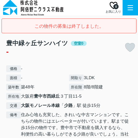
0
お気に入り
この物件の募集は終了しました。
豊中緑ヶ丘サンハイツ
空室0
-
-
価格
-
3LDK
面積
間取り
築48年
8階/8階建
築年数
所在階
大阪府
豊中市
西緑丘
３丁目11-5
所在地
大阪モノレール本線
「
少路
」駅 徒歩15分
交通
住み心地も充実した、きれいな中古マンションです。こ
備考
ちらの物件にはエレベーターが付いています。駅まで徒
歩15分の物件です。豊中市で不動産を購入するなら、
利便性の高い暮らしができる少路が良いでしょう。当社