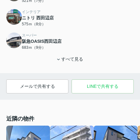
521ｍ（7分）
インテリア
ニトリ 西田辺店
575ｍ（8分）
スーパー
阪急OASIS西田辺店
683ｍ（9分）
すべて見る
メールで共有する
LINEで共有する
近隣の物件