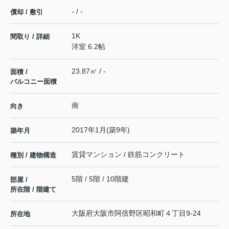
- / -
償却 / 敷引
1K
間取り / 詳細
洋室 6.2帖
23.87㎡ / -
面積 /
バルコニー面積
南
向き
2017年1月(築9年)
築年月
賃貸マンション / 鉄筋コンクリート
種別 / 建物構造
5階 / 5階 / 10階建
部屋 /
所在階 / 階建て
大阪府
大阪市阿倍野区
昭和町
４丁目9-24
所在地