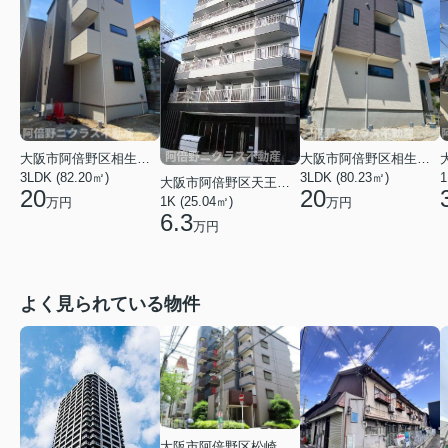
大阪市阿倍野区相生通２丁目
大阪市阿倍野区相生通２丁目
3LDK (82.20㎡)
3LDK (80.23㎡)
1
大阪市阿倍野区天王寺町北２丁目
20
20
1K (25.04㎡)
万円
万円
6.3
万円
よく見られている物件
大阪市阿倍野区松崎町３丁目