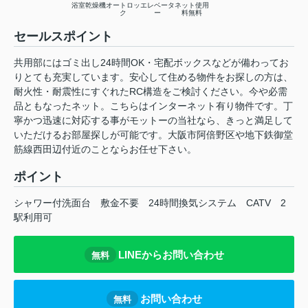
浴室乾燥機
オートロッ
エレベータ
ネット使用
ク
ー
料無料
セールスポイント
共用部にはゴミ出し24時間OK・宅配ボックスなどが備わってお
りとても充実しています。安心して住める物件をお探しの方は、
耐火性・耐震性にすぐれたRC構造をご検討ください。今や必需
品ともなったネット。こちらはインターネット有り物件です。丁
寧かつ迅速に対応する事がモットーの当社なら、きっと満足して
いただけるお部屋探しが可能です。大阪市阿倍野区や地下鉄御堂
筋線西田辺付近のことならお任せ下さい。
ポイント
シャワー付洗面台
敷金不要
24時間換気システム
CATV
2
駅利用可
LINEからお問い合わせ
無料
お問い合わせ
無料