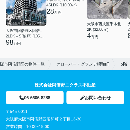
4SLDK (110.00㎡)
28
万円
大阪市西成区千本北２丁目
2K (32.00㎡)
2
大阪市阿倍野区阿倍野筋１丁目
4
2LDK＋S(納戸) (105.43㎡)
万円
98
万円
阪市阿倍野区の物件一覧
クローバー・グランデ昭和町
5階
株式会社阿倍野ニクラス不動産
06-6606-8288
お問い合わせ
〒545-0011
大阪府大阪市阿倍野区昭和町２丁目13-30
営業時間：
10:00~19:00