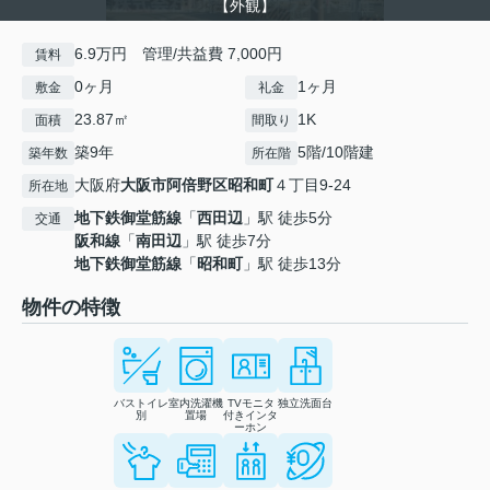
【外観】
6.9万円 管理/共益費 7,000円
賃料
0ヶ月
1ヶ月
敷金
礼金
23.87㎡
1K
面積
間取り
築9年
5階/10階建
築年数
所在階
大阪府
大阪市阿倍野区
昭和町
４丁目9-24
所在地
地下鉄御堂筋線
「
西田辺
」駅 徒歩5分
交通
阪和線
「
南田辺
」駅 徒歩7分
地下鉄御堂筋線
「
昭和町
」駅 徒歩13分
物件の特徴
バストイレ
室内洗濯機
TVモニタ
独立洗面台
別
置場
付きインタ
ーホン