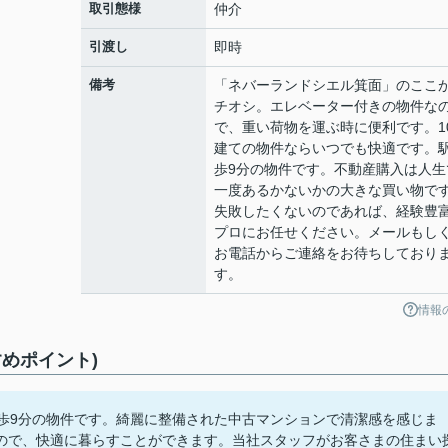
取引態様
仲介
引渡し
即時
備考
「ネバーランドシエル箕面」のここ
チオシ。エレベーター付きの物件な
で、重い荷物を運ぶ時に便利です。1
建ての物件ならいつでも快適です。
歩9分の物件です。不動産購入は人生
一度あるかないかの大きな買い物で
失敗したくないのであれば、経験豊
プロにお任せください。メールもし
お電話からご連絡をお待ちしており
す。
情報
めポイント)
徒歩9分の物件です。綺麗に整備された中古マンションで清潔感を感じま
ので、快適に暮らすことができます。当社スタッフがお客さまの住まい