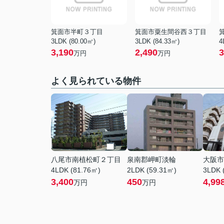
箕面市半町３丁目
箕面市粟生間谷西３丁目
3LDK (80.00㎡)
3LDK (84.33㎡)
4
3,190
2,490
3
万円
万円
よく見られている物件
八尾市南植松町２丁目
泉南郡岬町淡輪
大阪市
4LDK (81.76㎡)
2LDK (59.31㎡)
3LDK 
3,400
450
4,99
万円
万円