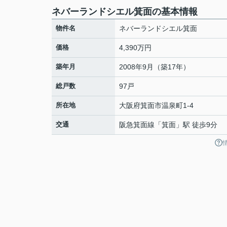
ネバーランドシエル箕面の基本情報
物件名
ネバーランドシエル箕面
価格
4,390万円
築年月
2008年9月（築17年）
総戸数
97戸
所在地
大阪府
箕面市
温泉町
1-4
交通
阪急箕面線
「
箕面
」駅 徒歩9分