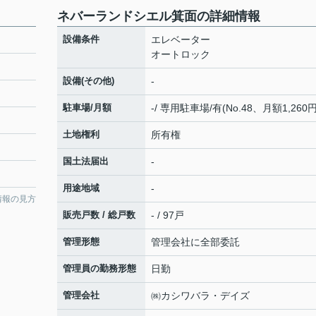
ネバーランドシエル箕面の詳細情報
設備条件
エレベーター
オートロック
設備(その他)
-
駐車場/月額
-/ 専用駐車場/有(No.48、月額1,260円
土地権利
所有権
国土法届出
-
用途地域
-
情報の見方
販売戸数 / 総戸数
- / 97戸
管理形態
管理会社に全部委託
管理員の勤務形態
日勤
管理会社
㈱カシワバラ・デイズ