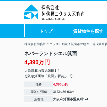
トップ
賃貸物件を探す
株式会社阿倍野ニクラス不動産
箕面市の物件一覧
箕面
ネバーランドシエル箕面
4,390万円
大阪府
箕面市
温泉町
1-4
阪急箕面線「箕面」駅徒歩9分
4,390万円
価格
3LDK/86.93㎡
間取り/面積
大阪府
箕面市
温泉町
1-4
所在地