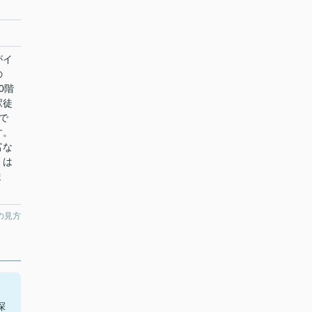
がイ
の
0階
駅徒
で
す。
富な
くは
ま
の見方
探