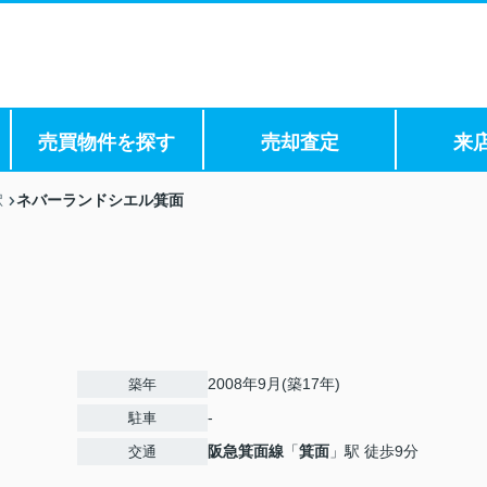
売買物件を探す
売却査定
来
ネバーランドシエル箕面
駅
2008年9月(築17年)
築年
-
駐車
阪急箕面線
「
箕面
」駅 徒歩9分
交通