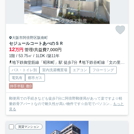
大阪市阿倍野区阪南町
セジュールコートあべのＳＲ
12
万円
管理/共益費7,000円
1階 / 53.75㎡ / 1LDK /築11年
地下鉄御堂筋線「昭和町」駅 徒歩7分
地下鉄谷町線「文の里」駅 徒歩13分
バス・トイレ別
室内洗濯機置場
エアコン
フローリング
電気有
都市ガス
仲手半額
敷0
郵便局での手続きなども徒歩7分に阿倍野郵便局があって楽ですよ☆軽
量鉄骨アパートなので耐久性が高い物件です☆自宅でパソコン...
もっと
見る
賃貸マンション