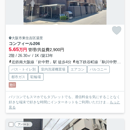
大阪市東住吉区湯里
コンフィール
206
5.65
万円
管理/共益費2,900円
2階 / 26.30㎡ / 1K /築13年
近鉄南大阪線「針中野」駅 徒歩4分
地下鉄谷町線「駒川中野」駅 徒歩10分
バス・トイレ別
室内洗濯機置場
エアコン
バルコニー
都市ガス
駐輪場
敷0
パソコンでもスマホでもタブレットでも、通信料金を気にすることなく
好きな端末で好きな時間にインターネットをご利用いただけま...
もっと
見る
アパート