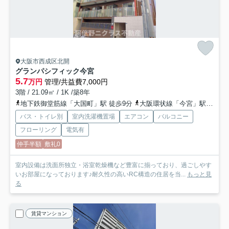
大阪市西成区北開
グランパシフィック今宮
5.7
万円
管理/共益費7,000円
3階 / 21.09㎡ / 1K /築8年
地下鉄御堂筋線「大国町」駅 徒歩9分
大阪環状線「今宮」駅 徒歩2分
バス・トイレ別
室内洗濯機置場
エアコン
バルコニー
フローリング
電気有
仲手半額
敷礼0
室内設備は洗面所独立・浴室乾燥機など豊富に揃っており、過ごしやす
いお部屋になっております♪耐久性の高いRC構造の住居を当...
もっと見
る
賃貸マンション