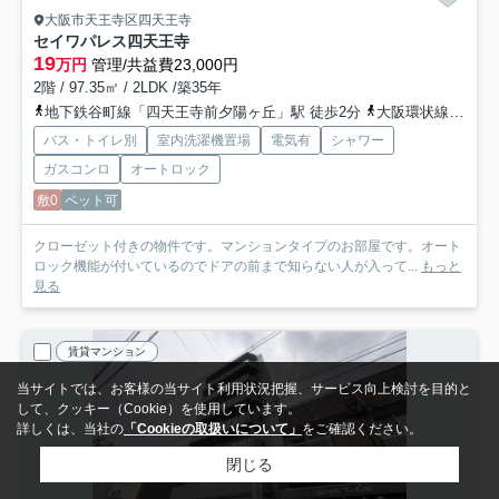
大阪市天王寺区四天王寺
セイワパレス四天王寺
19
万円
管理/共益費23,000円
2階 / 97.35㎡ / 2LDK /築35年
地下鉄谷町線「四天王寺前夕陽ヶ丘」駅 徒歩2分
大阪環状線「天王寺」駅 徒歩10分
バス・トイレ別
室内洗濯機置場
電気有
シャワー
ガスコンロ
オートロック
敷0
ペット可
クローゼット付きの物件です。マンションタイプのお部屋です。オート
ロック機能が付いているのでドアの前まで知らない人が入って...
もっと
見る
賃貸マンション
当サイトでは、お客様の当サイト利用状況把握、サービス向上検討を目的と
して、クッキー（Cookie）を使用しています。
詳しくは、当社の
「Cookieの取扱いについて」
をご確認ください。
閉じる