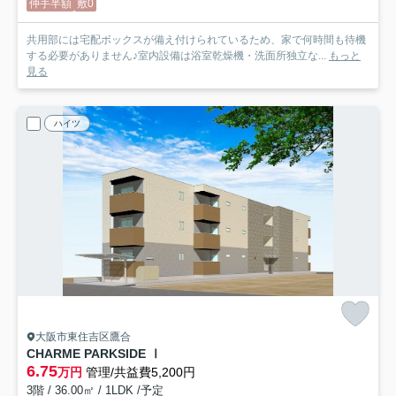
仲手半額
敷0
共用部には宅配ボックスが備え付けられているため、家で何時間も待機
する必要がありません♪室内設備は浴室乾燥機・洗面所独立な...
もっと
見る
ハイツ
大阪市東住吉区鷹合
CHARME PARKSIDE Ⅰ
6.75
万円
管理/共益費5,200円
3階 / 36.00㎡ / 1LDK /予定