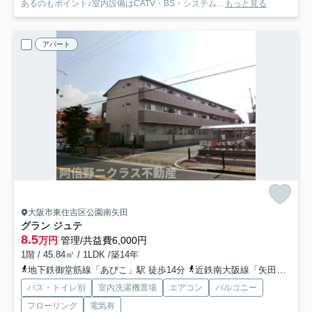
あるのもポイント♪室内設備はCATV・BS・システム...
もっと見る
アパート
大阪市東住吉区公園南矢田
グラン ジュテ
8.5
万円
管理/共益費6,000円
1階 / 45.84㎡ / 1LDK /築14年
地下鉄御堂筋線「あびこ」駅 徒歩14分
近鉄南大阪線「矢田」駅 徒歩20分
バス・トイレ別
室内洗濯機置場
エアコン
バルコニー
フローリング
電気有