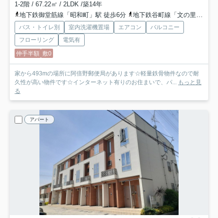
1-2階 / 67.22㎡ / 2LDK /築14年
地下鉄御堂筋線「昭和町」駅 徒歩6分
地下鉄谷町線「文の里」駅 徒歩13分
バス・トイレ別
室内洗濯機置場
エアコン
バルコニー
フローリング
電気有
仲手半額
敷0
家から493mの場所に阿倍野郵便局があります☆軽量鉄骨物件なので耐
久性が高い物件です☆インターネット有りのお住まいで、パ...
もっと見
る
アパート