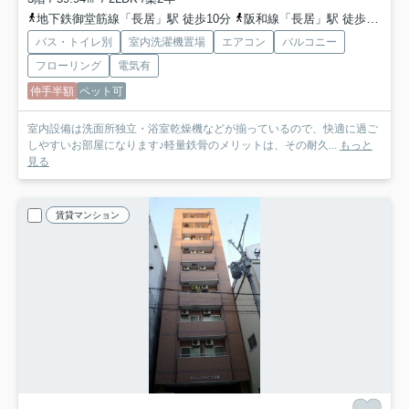
地下鉄御堂筋線「長居」駅 徒歩10分
阪和線「長居」駅 徒歩10分
バス・トイレ別
室内洗濯機置場
エアコン
バルコニー
フローリング
電気有
仲手半額
ペット可
室内設備は洗面所独立・浴室乾燥機などが揃っているので、快適に過ご
しやすいお部屋になります♪軽量鉄骨のメリットは、その耐久...
もっと
見る
賃貸マンション