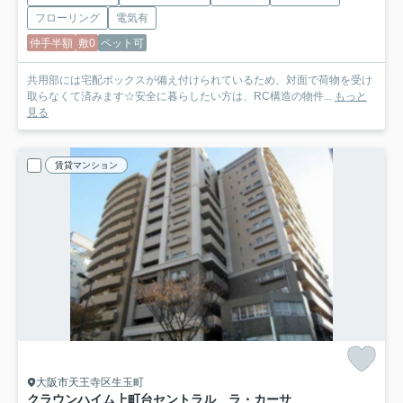
フローリング
電気有
仲手半額
敷0
ペット可
共用部には宅配ボックスが備え付けられているため、対面で荷物を受け
取らなくて済みます☆安全に暮らしたい方は、RC構造の物件...
もっと
見る
賃貸マンション
大阪市天王寺区生玉町
クラウンハイム上町台セントラル ラ・カーサ