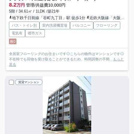
8.2
万円
管理/共益費10,000円
5階 / 34.61㎡ / 1LDK /築21年
地下鉄千日前線「谷町九丁目」駅 徒歩1分
近鉄大阪線「大阪上本町」駅 徒歩8分
バス・トイレ別
室内洗濯機置場
バルコニー
フローリング
電気有
都市ガス
敷0
全居室フローリングのお住まいです◎こちらの物件はマンションです◎
不在時でも荷物を受け取ることができるため、時間調整の手間...
もっと
見る
賃貸マンション