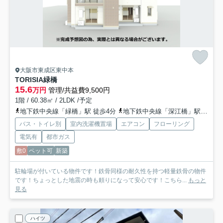
大阪市東成区東中本
TORISIA緑橋
15.6
万円
管理/共益費9,500円
1階 / 60.38㎡ / 2LDK /予定
地下鉄中央線「緑橋」駅 徒歩4分
地下鉄中央線「深江橋」駅 徒歩13分
バス・トイレ別
室内洗濯機置場
エアコン
フローリング
電気有
都市ガス
敷0
ペット可
新築
駐輪場が付いている物件です！鉄骨同様の耐久性を持つ軽量鉄骨の物件
です！ちょっとした地震の時も頼りになって安心です！こちら...
もっと
見る
ハイツ