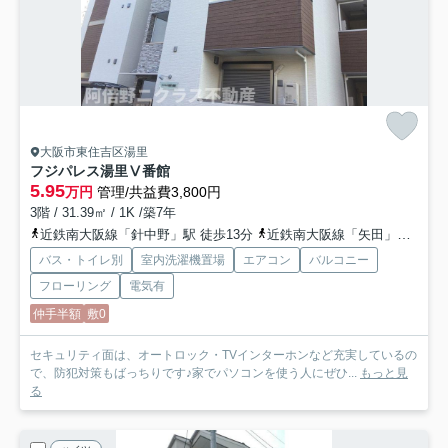
大阪市東住吉区湯里
フジパレス湯里Ⅴ番館
5.95
万円
管理/共益費3,800円
3階 / 31.39㎡ / 1K /築7年
近鉄南大阪線「針中野」駅 徒歩13分
近鉄南大阪線「矢田」駅 徒歩15分
バス・トイレ別
室内洗濯機置場
エアコン
バルコニー
フローリング
電気有
仲手半額
敷0
セキュリティ面は、オートロック・TVインターホンなど充実しているの
で、防犯対策もばっちりです♪家でパソコンを使う人にぜひ...
もっと見
る