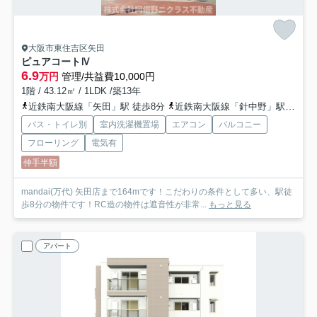
大阪市東住吉区矢田
ピュアコートⅣ
6.9
万円
管理/共益費10,000円
1階 / 43.12㎡ / 1LDK /築13年
近鉄南大阪線「矢田」駅 徒歩8分
近鉄南大阪線「針中野」駅 徒歩16分
バス・トイレ別
室内洗濯機置場
エアコン
バルコニー
フローリング
電気有
仲手半額
mandai(万代) 矢田店まで164mです！こだわりの条件として多い、駅徒
歩8分の物件です！RC造の物件は遮音性が非常...
もっと見る
アパート