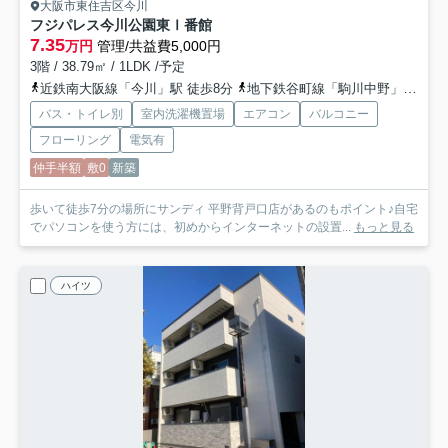
大阪市東住吉区今川
フジパレス今川公園東Ⅰ番館
7.35
万円
管理/共益費5,000円
3階 / 38.79㎡ / 1LDK /予定
近鉄南大阪線「今川」駅 徒歩8分
地下鉄谷町線「駒川中野」駅 徒歩10分
バス・トイレ別
室内洗濯機置場
エアコン
バルコニー
フローリング
電気有
仲手半額
敷0
新築
歩いて徒歩7分の場所にサンディ 平野背戸口店があるのもポイント♪自宅
でパソコンを使う方には、初めからインターネットの設置...
もっと見る
ハイツ