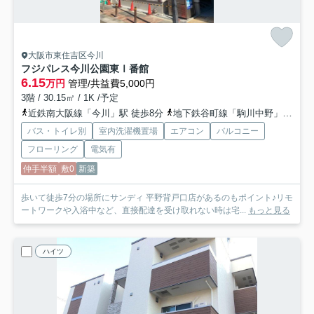
大阪市東住吉区今川
フジパレス今川公園東Ⅰ番館
6.15
万円
管理/共益費5,000円
3階 / 30.15㎡ / 1K /予定
近鉄南大阪線「今川」駅 徒歩8分
地下鉄谷町線「駒川中野」駅 徒歩10分
バス・トイレ別
室内洗濯機置場
エアコン
バルコニー
フローリング
電気有
仲手半額
敷0
新築
歩いて徒歩7分の場所にサンディ 平野背戸口店があるのもポイント♪リモ
ートワークや入浴中など、直接配達を受け取れない時は宅...
もっと見る
ハイツ