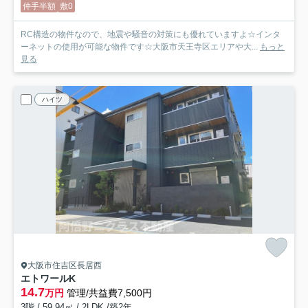
仲手半額
敷0
RC構造の物件なので、地震や騒音の対策にも優れていますよ☆インタ
ーネットの使用が可能な物件です☆大阪市天王寺区エリアや大...
もっと
見る
ハイツ
大阪市住吉区長居西
エトワールK
14.7
万円
管理/共益費7,500円
3階 / 59.94㎡ / 2LDK /築2年