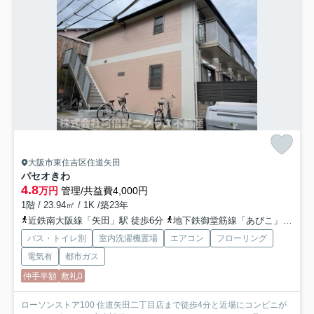
大阪市東住吉区住道矢田
パセオきわ
4.8
万円
管理/共益費4,000円
1階 / 23.94㎡ / 1K /築23年
近鉄南大阪線「矢田」駅 徒歩6分
地下鉄御堂筋線「あびこ」駅 徒歩30分
バス・トイレ別
室内洗濯機置場
エアコン
フローリング
電気有
都市ガス
仲手半額
敷礼0
ローソンストア100 住道矢田二丁目店まで徒歩4分と近場にコンビニが