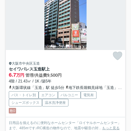
大阪市中央区玉造
セイワパレス玉造駅上
6.7
万円
管理/共益費9,500円
4階 / 21.43㎡ / 1K /築5年
大阪環状線「玉造」駅 徒歩5分
地下鉄長堀鶴見緑地「玉造」駅 徒歩1分
バス・トイレ別
エアコン
バルコニー
電気有
シューズボックス
温水洗浄便座
敷0
日用品を揃えるのに便利なホームセンター「ロイヤルホームセンター」
まで、485mです♪RC構造の物件なので、地震や騒音の対...
もっと見る