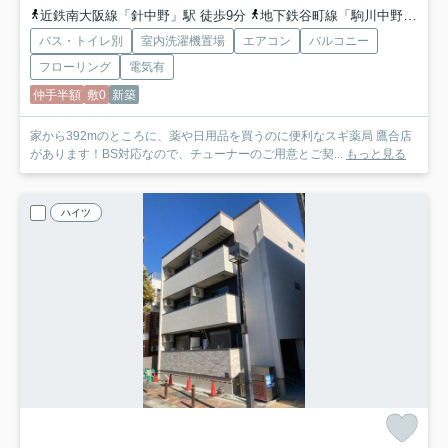
近鉄南大阪線「針中野」駅 徒歩9分
地下鉄谷町線「駒川中野」駅 徒歩16分
バス・トイレ別
室内洗濯機置場
エアコン
バルコニー
フローリング
電気有
仲手半額
敷0
新築
家から392mのところに、薬や日用品を買うのに便利なスギ薬局 鷹合店
があります！BS対応なので、チューナーのご用意とご契...
もっと見る
ハイツ