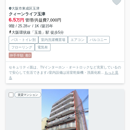
大阪市東成区玉津
クィーンライフ玉津
6.5
万円
管理/共益費7,000円
9階 / 25.28㎡ / 1K /築15年
大阪環状線「玉造」駅 徒歩5分
バス・トイレ別
室内洗濯機置場
エアコン
バルコニー
フローリング
電気有
仲手半額
敷0
セキュリティ面は、TVインターホン・オートロックなど充実しているの
で安心して生活できます♪室内設備は浴室乾燥機・洗面化粧...
もっと見
る
賃貸マンション