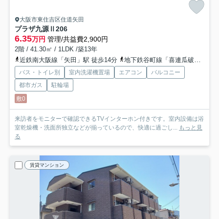
大阪市東住吉区住道矢田
プラザ九源Ⅱ
206
6.35
万円
管理/共益費2,900円
2階 / 41.30㎡ / 1LDK /築13年
近鉄南大阪線「矢田」駅 徒歩14分
地下鉄谷町線「喜連瓜破」駅 徒歩18分
バス・トイレ別
室内洗濯機置場
エアコン
バルコニー
都市ガス
駐輪場
敷0
来訪者をモニターで確認できるTVインターホン付きです。室内設備は浴
室乾燥機・洗面所独立などが揃っているので、快適に過ごし...
もっと見
る
賃貸マンション