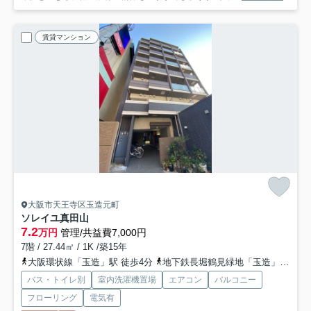
賃貸マンション
大阪市天王寺区玉造元町
ソレイユ真田山
7.2
万円
管理/共益費7,000円
7階 / 27.44㎡ / 1K /築15年
大阪環状線「玉造」駅 徒歩4分
地下鉄長堀鶴見緑地「玉造」駅 徒歩4分
バス・トイレ別
室内洗濯機置場
エアコン
バルコニー
フローリング
電気有