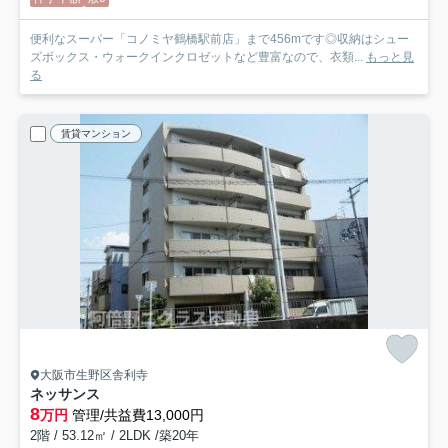
便利なスーパー「コノミヤ鶴橋駅前店」まで456mです◎収納はシュー
ズボックス・ウォークインクロゼットなど豊富なので、衣類...
もっと見
る
賃貸マンション
大阪市生野区舎利寺
ネッサンス
8
万円
管理/共益費13,000円
2階 / 53.12㎡ / 2LDK /築20年