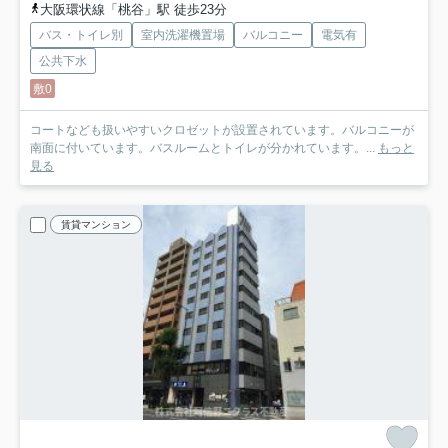
大阪環状線「桃谷」駅 徒歩23分
バス・トイレ別
室内洗濯機置場
バルコニー
電気有
公共下水
敷0
コートなども扱いやすいクロゼットが設置されています。バルコニーが
南面に付いています。バスルームとトイレが分かれています。...
もっと
見る
賃貸マンション