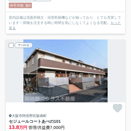
仲手半額
敷0
室内設備は洗面所独立・浴室乾燥機などが揃っており、とても充実して
います！荷物を注文する時に時間を気にしなくてよくなる宅配...
もっと
見る
アパート
大阪市阿倍野区阪南町
セジュールコートあべの
101
13.8
万円
管理/共益費7,000円