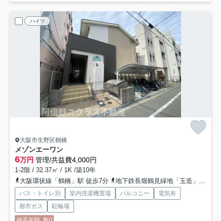
ハイツ
大阪市生野区鶴橋
メゾンエーワン
6
万円
管理/共益費4,000円
1-2階 / 32.37㎡ / 1K /築10年
大阪環状線「鶴橋」駅 徒歩7分
地下鉄長堀鶴見緑地「玉造」駅 徒歩16分
バス・トイレ別
室内洗濯機置場
バルコニー
電気有
都市ガス
駐輪場
仲手半額
敷0