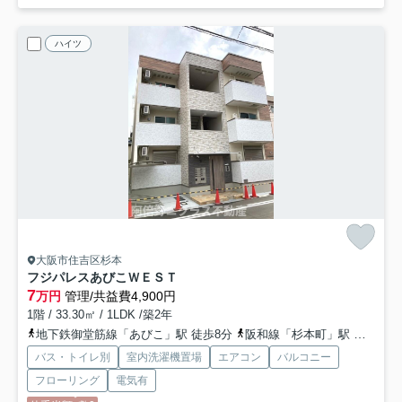
ハイツ
大阪市住吉区杉本
フジパレスあびこＷＥＳＴ
7
万円
管理/共益費4,900円
1階 / 33.30㎡ / 1LDK /築2年
地下鉄御堂筋線「あびこ」駅 徒歩8分
阪和線「杉本町」駅 徒歩10分
バス・トイレ別
室内洗濯機置場
エアコン
バルコニー
フローリング
電気有