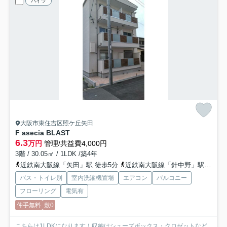
ハイツ
大阪市東住吉区照ケ丘矢田
F asecia BLAST
6.3
万円
管理/共益費4,000円
3階 / 30.05㎡ / 1LDK /築4年
近鉄南大阪線「矢田」駅 徒歩5分
近鉄南大阪線「針中野」駅 徒歩20分
バス・トイレ別
室内洗濯機置場
エアコン
バルコニー
フローリング
電気有
仲手無料
敷0
こちらは1LDKになります！収納はシューズボックス・クロゼットなど