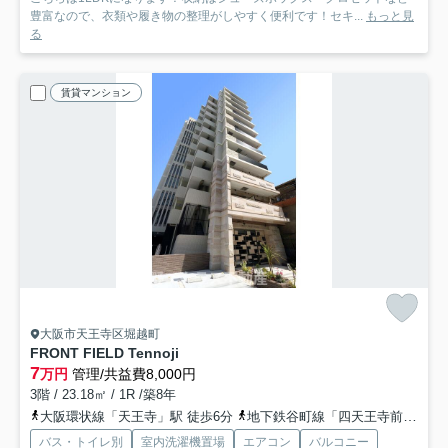
豊富なので、衣類や履き物の整理がしやすく便利です！セキ...
もっと見
る
賃貸マンション
大阪市天王寺区堀越町
FRONT FIELD Tennoji
7
万円
管理/共益費8,000円
3階 / 23.18㎡ / 1R /築8年
大阪環状線「天王寺」駅 徒歩6分
地下鉄谷町線「四天王寺前夕陽ヶ丘」駅 徒歩13分
バス・トイレ別
室内洗濯機置場
エアコン
バルコニー