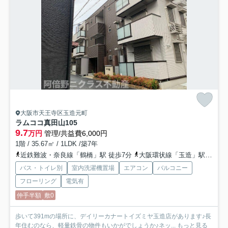
大阪市天王寺区玉造元町
ラムココ真田山
105
9.7
万円
管理/共益費6,000円
1階 / 35.67㎡ / 1LDK /築7年
近鉄難波・奈良線「鶴橋」駅 徒歩7分
大阪環状線「玉造」駅 徒歩7分
バス・トイレ別
室内洗濯機置場
エアコン
バルコニー
フローリング
電気有
仲手半額
敷0
歩いて391mの場所に、デイリーカナートイズミヤ玉造店があります♪長
年住むのなら、軽量鉄骨の物件もいかがでしょうか♪ネッ...
もっと見る