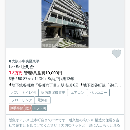
大阪市中央区東平
Le･Sel上町台
17
万円
管理/共益費10,000円
6階 / 50.87㎡ / 1LDK＋S(納戸) /築13年
地下鉄谷町線「谷町六丁目」駅 徒歩6分
地下鉄谷町線「谷町九丁目」駅 徒歩8分
バス・トイレ別
室内洗濯機置場
エアコン
バルコニー
フローリング
電気有
仲手半額
敷0
ペット可
阪急オアシス 上本町店まで85mです！耐久性の高いRC構造の住居を当
社で是非とも見つけてください！大切なペットと一緒に入...
もっと見る