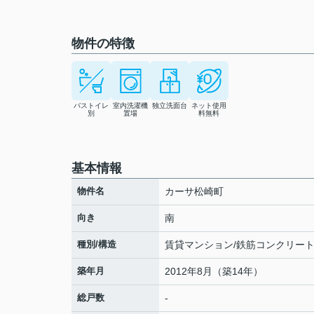
物件の特徴
バストイレ
室内洗濯機
独立洗面台
ネット使用
別
置場
料無料
基本情報
物件名
カーサ松崎町
向き
南
種別/構造
賃貸マンション/鉄筋コンクリー
築年月
2012年8月（築14年）
総戸数
-