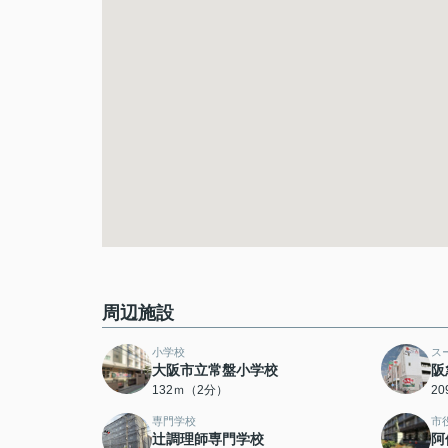
周辺施設
小学校
ス
大阪市立常盤小学校
阪
132ｍ（2分）
2
専門学校
市
辻調理師専門学校
阿