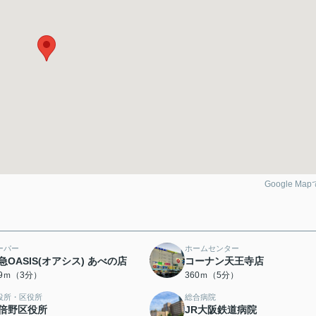
Google Ma
ーパー
ホームセンター
急OASIS(オアシス) あべの店
コーナン天王寺店
09ｍ（3分）
360ｍ（5分）
役所・区役所
総合病院
倍野区役所
JR大阪鉄道病院