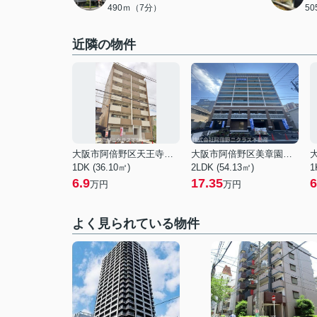
490ｍ（7分）
5
近隣の物件
大阪市阿倍野区天王寺町南３丁目
大阪市阿倍野区美章園１丁目
1DK (36.10㎡)
2LDK (54.13㎡)
1
6.9
17.35
6
万円
万円
よく見られている物件