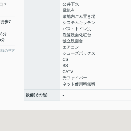
公共下水
目７-
電気有
敷地内ごみ置き場
 徒歩7
システムキッチン
バス・トイレ別
8分
洗髪洗面化粧台
0分
独立洗面台
エアコン
情報の見方
シューズボックス
CS
BS
CATV
光ファイバー
ネット使用料無料
設備(その他)
-