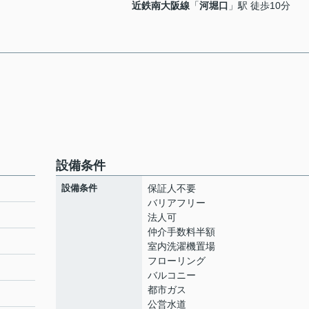
近鉄南大阪線
「
河堀口
」駅 徒歩10分
設備条件
設備条件
保証人不要
バリアフリー
法人可
仲介手数料半額
ト
室内洗濯機置場
フローリング
バルコニー
都市ガス
公営水道