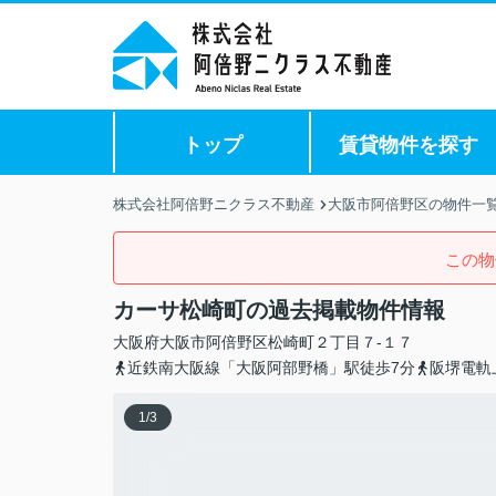
トップ
賃貸物件を探す
株式会社阿倍野ニクラス不動産
大阪市阿倍野区の物件一
この物
カーサ松崎町の過去掲載物件情報
大阪府
大阪市阿倍野区
松崎町
２丁目７-１７
近鉄南大阪線「大阪阿部野橋」駅徒歩7分
阪堺電軌
1
/
3