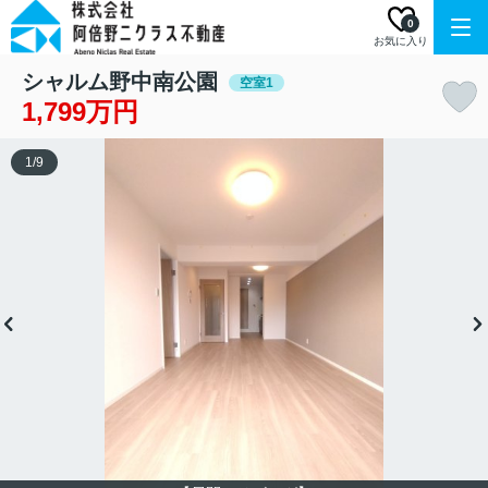
0
お気に入り
シャルム野中南公園
空室1
1,799万円
1
/
9