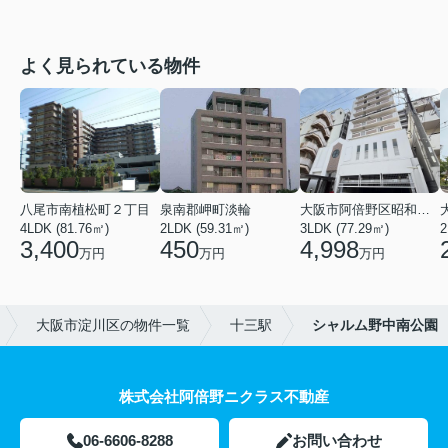
よく見られている物件
八尾市南植松町２丁目
泉南郡岬町淡輪
大阪市阿倍野区昭和町２丁目
4LDK (81.76㎡)
2LDK (59.31㎡)
3LDK (77.29㎡)
2
3,400
450
4,998
万円
万円
万円
大阪市淀川区の物件一覧
十三駅
シャルム野中南公園
株式会社阿倍野ニクラス不動産
06-6606-8288
お問い合わせ