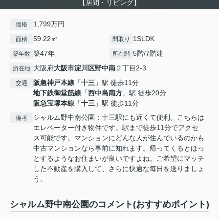
【居間・リビング】
1,799万円
価格
59.22㎡
1SLDK
面積
間取り
築47年
5階/7階建
築年数
所在階
大阪府
大阪市淀川区
野中南
２丁目2-3
所在地
阪急神戸本線
「
十三
」駅 徒歩11分
交通
地下鉄御堂筋線
「
西中島南方
」駅 徒歩20分
阪急宝塚本線
「
十三
」駅 徒歩11分
シャルム野中南公園：十三駅にも近くて便利。こちらは
備考
エレベーター付き物件です。駅まで徒歩11分でアクセ
ス可能です。マンションにどんな人が住んでいるのかも
中古マンションなら事前に知れます。帰ってくるとほっ
とするようなお住まいが良いですよね。ご希望にマッチ
した不動産を購入して、さらに快適な毎日を送りましょ
う。
シャルム野中南公園のコメント(おすすめポイント)