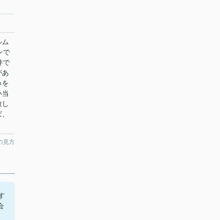
ルム
ンで
件で
があ
みを
い当
致し
ば、
の見方
す
会
。