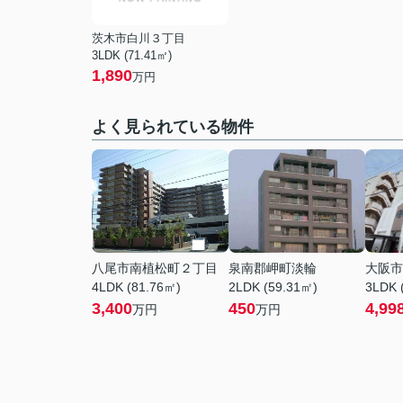
茨木市白川３丁目
3LDK (71.41㎡)
1,890
万円
よく見られている物件
八尾市南植松町２丁目
泉南郡岬町淡輪
大阪市
4LDK (81.76㎡)
2LDK (59.31㎡)
3LDK 
3,400
450
4,99
万円
万円