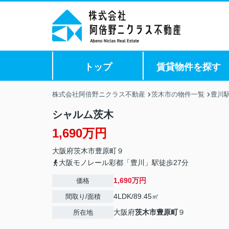
トップ
賃貸物件を探す
株式会社阿倍野ニクラス不動産
茨木市の物件一覧
豊川
シャルム茨木
1,690万円
大阪府
茨木市
豊原町
９
大阪モノレール彩都「豊川」駅徒歩27分
1,690万円
価格
4LDK/89.45㎡
間取り/面積
大阪府
茨木市
豊原町
９
所在地