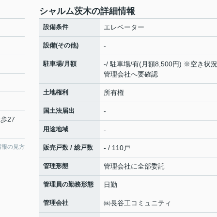
シャルム茨木の詳細情報
設備条件
エレベーター
設備(その他)
-
駐車場/月額
-/ 駐車場/有(月額8,500円) ※空き状
管理会社へ要確認
土地権利
所有権
国土法届出
-
歩27
用途地域
-
情報の見方
販売戸数 / 総戸数
- / 110戸
管理形態
管理会社に全部委託
管理員の勤務形態
日勤
管理会社
㈱長谷工コミュニティ