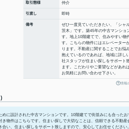
取引態様
仲介
引渡し
即時
備考
ぜひ一度見ていただきたい、「シャ
茨木」です。築45年の中古マンショ
す。地上10階建てで、住みやすい物
す。こちらの物件にはエレベーター
ります。不動産に関することでお悩
抱えているのであれば、地域に詳し
社スタッフが住まい探しをサポート
ます。こだわりやご要望などがあれ
お気軽にお問い合わせ下さい。
情報
)
ために設計された中古マンションです。10階建てで街並みにも合ったお
付き物件はこちらです。住まい探しで大切なことは、信頼できる不動産
き合い、住まい探しをサポート致しますので、安心してお任せください