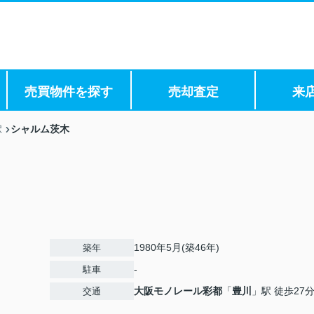
売買物件を探す
売却査定
来
シャルム茨木
駅
1980年5月(築46年)
築年
-
駐車
大阪モノレール彩都
「
豊川
」駅 徒歩27
交通