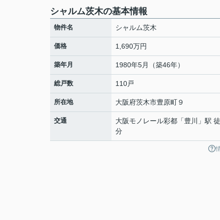
シャルム茨木の基本情報
物件名
シャルム茨木
価格
1,690万円
築年月
1980年5月（築46年）
総戸数
110戸
所在地
大阪府
茨木市
豊原町
９
交通
大阪モノレール彩都
「
豊川
」駅 徒
分