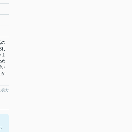
活の
便利
いま
求め
問い
社が
の見方
。
不