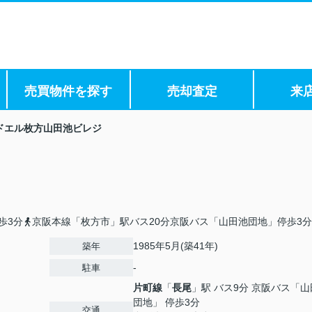
売買物件を探す
売却査定
来
ドエル枚方山田池ビレジ
歩3分
京阪本線「枚方市」駅バス20分京阪バス「山田池団地」停歩3分
1985年5月(築41年)
築年
-
駐車
片町線
「
長尾
」駅 バス9分 京阪バス「
団地」 停歩3分
交通