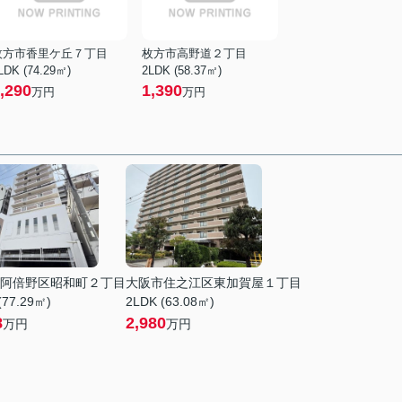
枚方市香里ケ丘７丁目
枚方市高野道２丁目
LDK (74.29㎡)
2LDK (58.37㎡)
,290
1,390
万円
万円
阿倍野区昭和町２丁目
大阪市住之江区東加賀屋１丁目
(77.29㎡)
2LDK (63.08㎡)
8
2,980
万円
万円