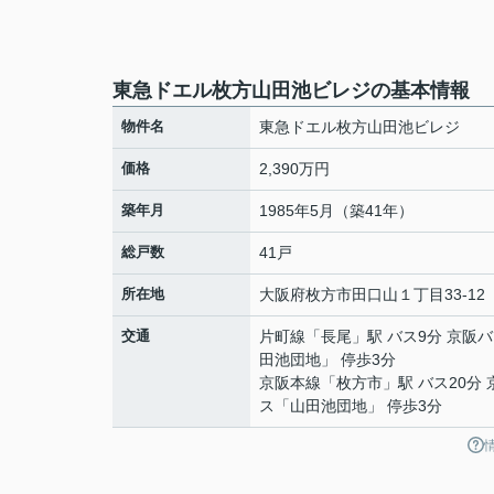
東急ドエル枚方山田池ビレジの基本情報
物件名
東急ドエル枚方山田池ビレジ
価格
2,390万円
築年月
1985年5月（築41年）
総戸数
41戸
所在地
大阪府
枚方市
田口山
１丁目33-12
交通
片町線
「
長尾
」駅 バス9分 京阪
田池団地」 停歩3分
京阪本線
「
枚方市
」駅 バス20分
ス「山田池団地」 停歩3分