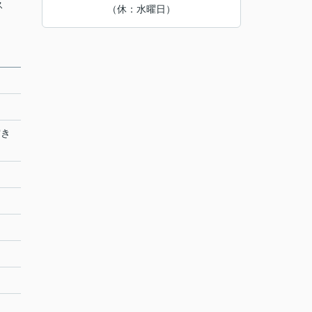
ス
（休：水曜日）
空き