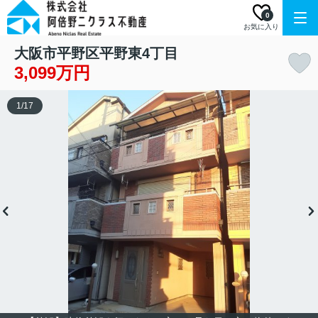
0
お気に入り
大阪市平野区平野東4丁目
3,099万円
1
/
17