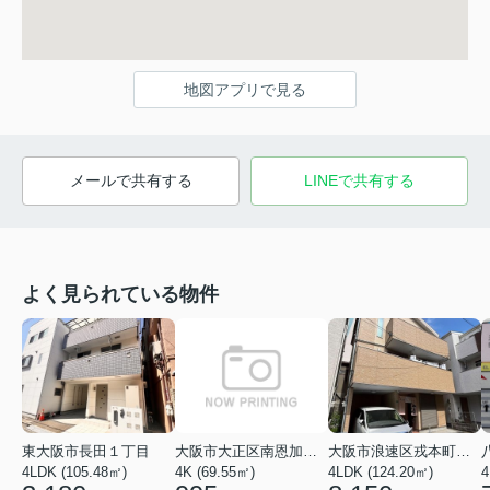
地図アプリで見る
メールで共有する
LINEで共有する
よく見られている物件
東大阪市長田１丁目
大阪市大正区南恩加島６丁目
大阪市浪速区戎本町２丁目
4LDK (105.48㎡)
4K (69.55㎡)
4LDK (124.20㎡)
4