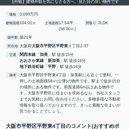
【外観】建物外観を気になさる方へ、見た目の良い物件です
3,099万円
価格
104.01㎡
17.54坪
3LDK
建物面積
土地面積
間取り
(58.00㎡)
築21年
築年数
大阪府
大阪市平野区
平野東
４丁目2-37
所在地
関西本線
「
加美
」駅 徒歩15分
交通
おおさか東線
「
新加美
」駅 徒歩16分
地下鉄谷町線
「
平野
」駅 徒歩16分
大阪市平野区平野東4丁目：加美駅にも近くて便利。一
備考
押しの土地面積58㎡(公簿)の物件です。駅まで徒歩15分
の場所にある物件です。前面道路6m以上ある物件で
す。大阪市平野区に住まいを求めるなら、当社スタッフ
までお気軽にお問い合わせください。多種多様な不動産
情報を取り扱っておりますので、きっと素敵な住まいが
見つかることでしょう。
大阪市平野区平野東4丁目のコメント(おすすめポ