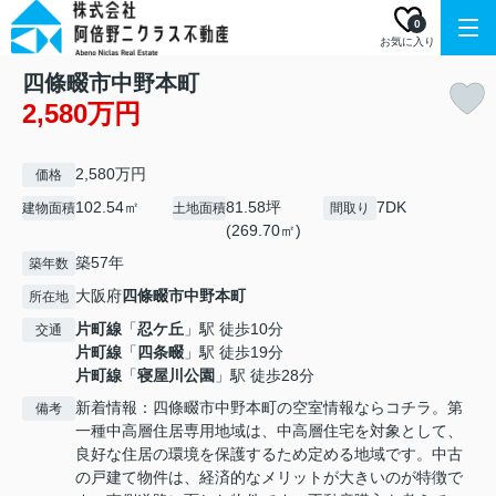
0
お気に入り
四條畷市中野本町
2,580万円
2,580万円
価格
102.54㎡
81.58坪
7DK
建物面積
土地面積
間取り
(269.70㎡)
築57年
築年数
大阪府
四條畷市
中野本町
所在地
片町線
「
忍ケ丘
」駅 徒歩10分
交通
片町線
「
四条畷
」駅 徒歩19分
片町線
「
寝屋川公園
」駅 徒歩28分
新着情報：四條畷市中野本町の空室情報ならコチラ。第
備考
一種中高層住居専用地域は、中高層住宅を対象として、
良好な住居の環境を保護するため定める地域です。中古
の戸建て物件は、経済的なメリットが大きいのが特徴で