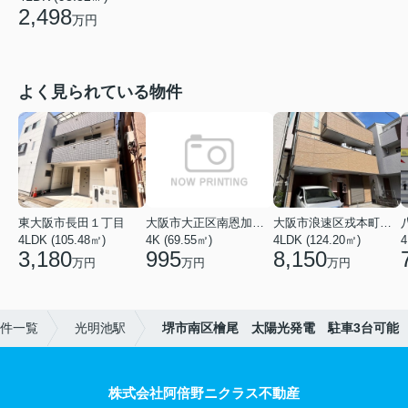
2,498
万円
よく見られている物件
東大阪市長田１丁目
大阪市大正区南恩加島６丁目
大阪市浪速区戎本町２丁目
4LDK (105.48㎡)
4K (69.55㎡)
4LDK (124.20㎡)
4
3,180
995
8,150
万円
万円
万円
件一覧
光明池駅
堺市南区檜尾 太陽光発電 駐車3台可能
株式会社阿倍野ニクラス不動産