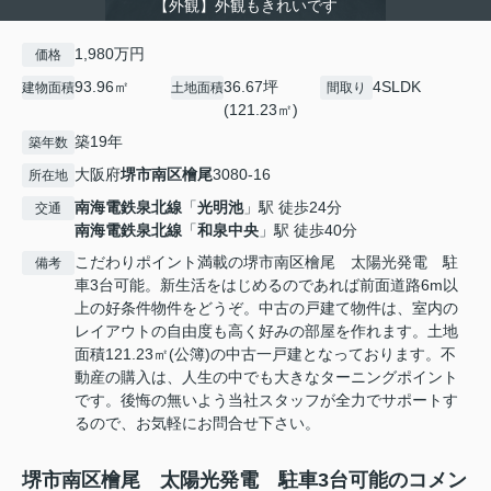
【外観】外観もきれいです
1,980万円
価格
93.96㎡
36.67坪
4SLDK
建物面積
土地面積
間取り
(121.23㎡)
築19年
築年数
大阪府
堺市南区
檜尾
3080-16
所在地
南海電鉄泉北線
「
光明池
」駅 徒歩24分
交通
南海電鉄泉北線
「
和泉中央
」駅 徒歩40分
こだわりポイント満載の堺市南区檜尾 太陽光発電 駐
備考
車3台可能。新生活をはじめるのであれば前面道路6m以
上の好条件物件をどうぞ。中古の戸建て物件は、室内の
レイアウトの自由度も高く好みの部屋を作れます。土地
面積121.23㎡(公簿)の中古一戸建となっております。不
動産の購入は、人生の中でも大きなターニングポイント
です。後悔の無いよう当社スタッフが全力でサポートす
るので、お気軽にお問合せ下さい。
堺市南区檜尾 太陽光発電 駐車3台可能のコメン