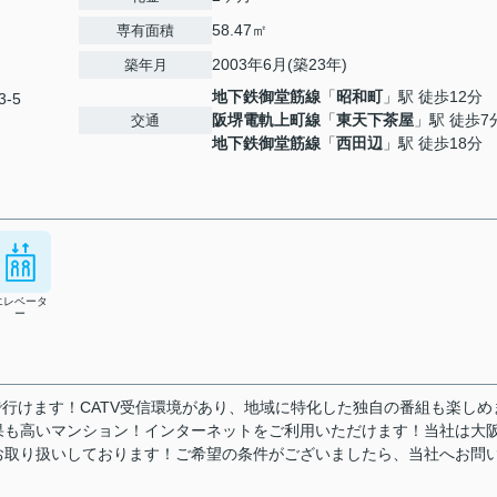
58.47㎡
専有面積
2003年6月(築23年)
築年月
地下鉄御堂筋線
「
昭和町
」駅 徒歩12分
-5
阪堺電軌上町線
「
東天下茶屋
」駅 徒歩7
交通
地下鉄御堂筋線
「
西田辺
」駅 徒歩18分
エレベータ
ー
で行けます！CATV受信環境があり、地域に特化した独自の番組も楽しめ
果も高いマンション！インターネットをご利用いただけます！当社は大
お取り扱いしております！ご希望の条件がございましたら、当社へお問