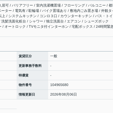
入居可 / バリアフリー / 室内洗濯機置場 / フローリング / バルコニー / 
レベーター / 電気有 / 駐輪場 / バイク置場あり / 敷地内ごみ置き場 / 外観タ
以上 / システムキッチン / コンロ３口 / カウンターキッチン / バス・ト
/ 洗髪洗面化粧台 / シャワー / 独立洗面台 / エアコン / シューズボック
光ファイバー / オートロック / TVモニタ付インターホン / 宅配ボックス / 24時間緊
一般
賃貸区分
-
更新事務手数料
-
特優賃
104965680
物件番号
2026年08月06日
情報更新日