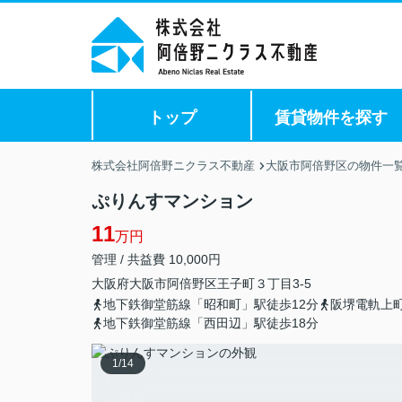
トップ
賃貸物件を探す
株式会社阿倍野ニクラス不動産
大阪市阿倍野区の物件一
ぷりんすマンション
11
万円
管理 / 共益費 10,000円
大阪府
大阪市阿倍野区
王子町
３丁目3-5
地下鉄御堂筋線「昭和町」駅徒歩12分
阪堺電軌上
地下鉄御堂筋線「西田辺」駅徒歩18分
1
/
14