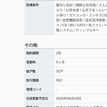
設備条件
陽当り良好 / 閑静な住宅地 / ２人
ガス / 公営水道 / 公共下水 / エ
ル張り / ガスコンロ / コンロ２口
別 / 追焚機能浴室 / 温水洗浄便座 
ス / CS / BS / CATV / 
報システム / ディンプルキー
その他
2年
契約期間
0ヶ月
更新料
32戸
総戸数
仲介
取引態様
-
管理コード
2026年08月20日
次回更新予定日