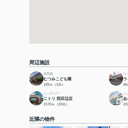
周辺施設
保育園
ス
むつみこども園
ラ
195ｍ（3分）
4
インテリア
シ
ニトリ 西田辺店
あ
1570ｍ（20分）
2
近隣の物件