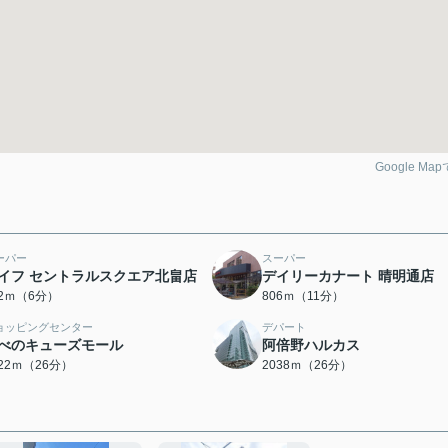
Google Ma
ーパー
スーパー
イフ セントラルスクエア北畠店
デイリーカナート 晴明通店
62ｍ（6分）
806ｍ（11分）
ョッピングセンター
デパート
べのキューズモール
阿倍野ハルカス
022ｍ（26分）
2038ｍ（26分）