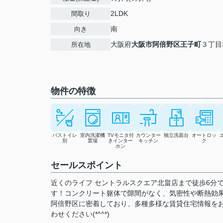
2LDK
間取り
南
向き
大阪府
大阪市阿倍野区
王子町
３丁目3
所在地
物件の特徴
バストイレ
室内洗濯機
TVモニタ付
カウンター
独立洗面台
オートロッ
別
置場
きインター
キッチン
ク
ホン
セールスポイント
近くのライフ セントラルスクエア北畠店まで徒歩6分
す！コンクリート躯体で隙間がなく、気密性や断熱効
阿倍野区に密着しており、多種多様な賃貸住宅情報を
わせください(*^^*)