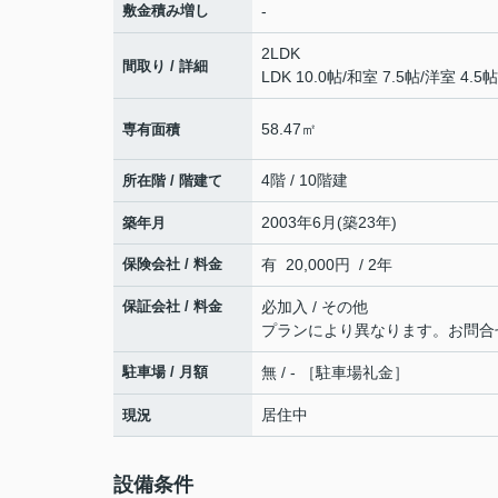
敷金積み増し
-
2LDK
間取り / 詳細
LDK 10.0帖
/
和室 7.5帖
/
洋室 4.5帖
58.47㎡
専有面積
4階 / 10階建
所在階 / 階建て
2003年6月(築23年)
築年月
保険会社 / 料金
有 20,000円 / 2年
保証会社 / 料金
必加入 / その他
プランにより異なります。お問合
駐車場 / 月額
無 / - ［駐車場礼金］
居住中
現況
設備条件