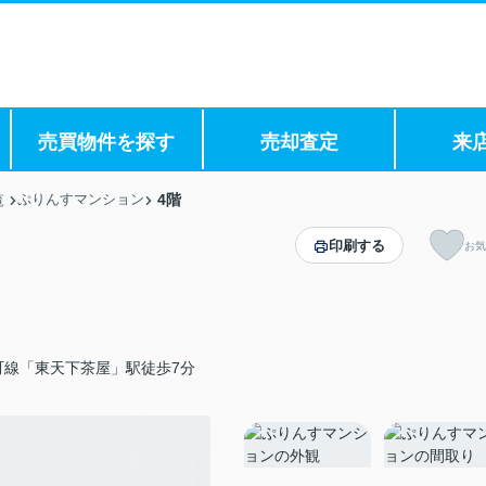
売買物件を探す
売却査定
来
ぷりんすマンション
4階
覧
印刷する
お気
町線「東天下茶屋」駅徒歩7分