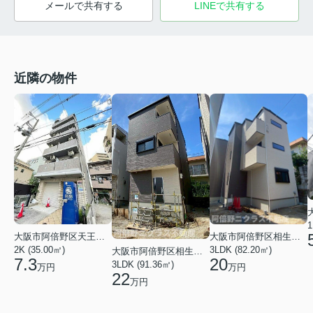
メールで共有する
LINEで共有する
近隣の物件
1
大阪市阿倍野区天王寺町北３丁目
大阪市阿倍野区相生通２丁目
2K (35.00㎡)
3LDK (82.20㎡)
大阪市阿倍野区相生通２丁目
7.3
20
3LDK (91.36㎡)
万円
万円
22
万円