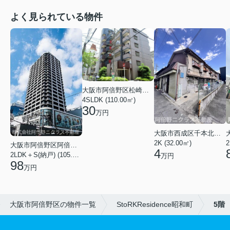
よく見られている物件
大阪市阿倍野区松崎町３丁目
4SLDK (110.00㎡)
30
万円
大阪市西成区千本北２丁目
2K (32.00㎡)
2
大阪市阿倍野区阿倍野筋１丁目
4
2LDK＋S(納戸) (105.43㎡)
万円
98
万円
大阪市阿倍野区の物件一覧
StoRKResidence昭和町
5階