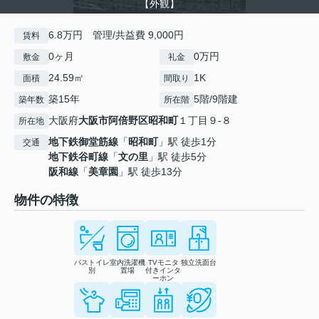
【外観】
6.8万円 管理/共益費 9,000円
賃料
0ヶ月
0万円
敷金
礼金
24.59㎡
1K
面積
間取り
築15年
5階/9階建
築年数
所在階
大阪府
大阪市阿倍野区
昭和町
１丁目９-８
所在地
地下鉄御堂筋線
「
昭和町
」駅 徒歩1分
交通
地下鉄谷町線
「
文の里
」駅 徒歩5分
阪和線
「
美章園
」駅 徒歩13分
物件の特徴
バストイレ
室内洗濯機
TVモニタ
独立洗面台
別
置場
付きインタ
ーホン