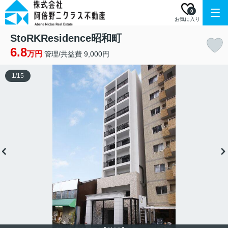
0
お気に入り
StoRKResidence昭和町
6.8
万円
管理/共益費 9,000円
1
/
15