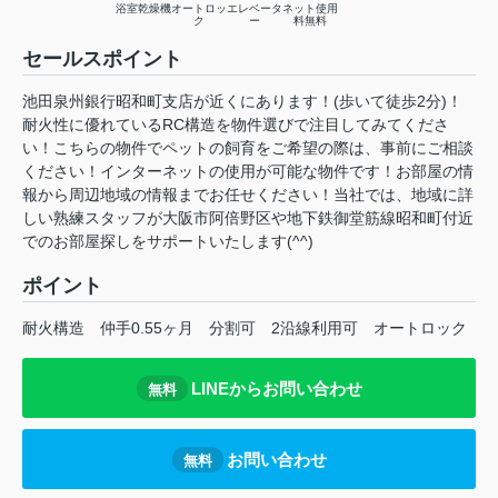
浴室乾燥機
オートロッ
エレベータ
ネット使用
ク
ー
料無料
セールスポイント
池田泉州銀行昭和町支店が近くにあります！(歩いて徒歩2分)！
耐火性に優れているRC構造を物件選びで注目してみてくださ
い！こちらの物件でペットの飼育をご希望の際は、事前にご相談
ください！インターネットの使用が可能な物件です！お部屋の情
報から周辺地域の情報までお任せください！当社では、地域に詳
しい熟練スタッフが大阪市阿倍野区や地下鉄御堂筋線昭和町付近
でのお部屋探しをサポートいたします(^^)
ポイント
耐火構造
仲手0.55ヶ月
分割可
2沿線利用可
オートロック
LINEからお問い合わせ
無料
お問い合わせ
無料