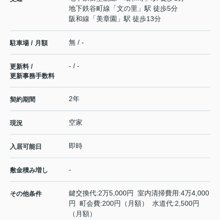
地下鉄谷町線
「
文の里
」駅 徒歩5分
阪和線
「
美章園
」駅 徒歩13分
無 / -
駐車場 / 月額
- / -
更新料 /
更新事務手数料
2年
契約期間
空家
現況
即時
入居可能日
-
敷金積み増し
鍵交換代:2万5,000円 室内清掃費用:4万4,000
その他条件
円 町会費:200円（月額） 水道代:2,500円
（月額）