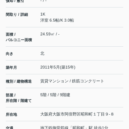
- / -
償却 / 敷引
1K
間取り / 詳細
洋室 6.5帖
/
K 3.0帖
24.59㎡ / -
面積 /
バルコニー面積
北
向き
2011年5月(築15年)
築年月
賃貸マンション / 鉄筋コンクリート
種別 / 建物構造
5階 / 5階 / 9階建
部屋 /
所在階 / 階建て
大阪府
大阪市阿倍野区
昭和町
１丁目９-８
所在地
地下鉄御堂筋線
「
昭和町
」駅 徒歩1分
交通