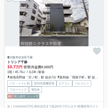
大阪市住吉区千躰
トリシア千躰
10.7
万円
管理/共益費8,000円
1階 / 45.76㎡ / 1LDK /新築
南海高野線「沢ノ町」駅 徒歩7分
阪和線「我孫子町」駅 徒歩17分
バス・トイレ別
室内洗濯機置場
エアコン
バルコニー
フローリング
電気有
敷0
即入居可
ペット可
近くのmandai(万代) 南住吉店まで徒歩6分で行けます♪軽量鉄骨のメリ