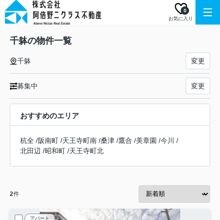
0
お気に入り
千躰の物件一覧
千躰
変更
募集中
変更
おすすめのエリア
杭全
/
阪南町
/
天王寺町南
/
桑津
/
鷹合
/
美章園
/
今川
/
北田辺
/
昭和町
/
天王寺町北
2
件
アパート