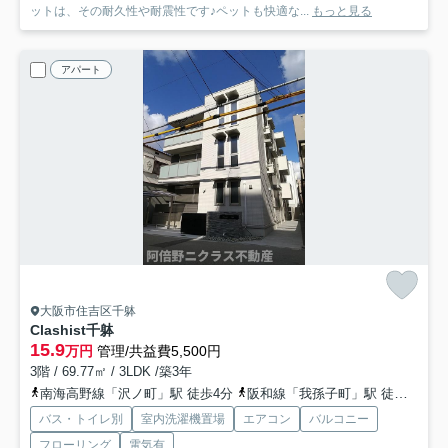
ットは、その耐久性や耐震性です♪ペットも快適な...
もっと見る
アパート
大阪市住吉区千躰
Clashist千躰
15.9
万円
管理/共益費5,500円
3階 / 69.77㎡ / 3LDK /築3年
南海高野線「沢ノ町」駅 徒歩4分
阪和線「我孫子町」駅 徒歩16分
バス・トイレ別
室内洗濯機置場
エアコン
バルコニー
フローリング
電気有