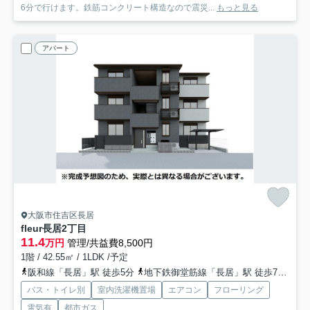
6分で行けます。鉄筋コンクリート構造なので震災...
もっと見る
アパート
大阪市住吉区長居
fleur長居2丁目
11.4
万円
管理/共益費8,500円
1階 / 42.55㎡ / 1LDK /予定
阪和線「長居」駅 徒歩5分
地下鉄御堂筋線「長居」駅 徒歩7分
阪
バス・トイレ別
室内洗濯機置場
エアコン
フローリング
電気有
都市ガス