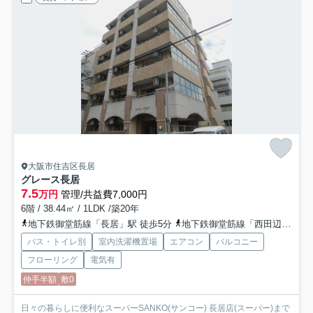
大阪市住吉区長居
グレース長居
7.5
万円
管理/共益費7,000円
6階 / 38.44㎡ / 1LDK /築20年
地下鉄御堂筋線「長居」駅 徒歩5分
地下鉄御堂筋線「西田辺」駅 徒歩12分
バス・トイレ別
室内洗濯機置場
エアコン
バルコニー
フローリング
電気有
仲手半額
敷0
日々の暮らしに便利なスーパーSANKO(サンコー) 長居店(スーパー)まで