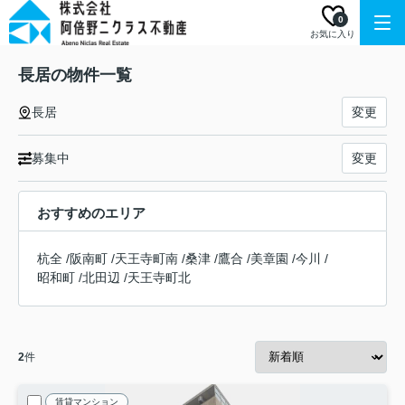
0
お気に入り
長居の物件一覧
長居
変更
募集中
変更
おすすめのエリア
杭全
/
阪南町
/
天王寺町南
/
桑津
/
鷹合
/
美章園
/
今川
/
昭和町
/
北田辺
/
天王寺町北
2
件
賃貸マンション