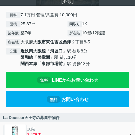
【外観】
7.1万円 管理/共益費 10,000円
賃料
25.37㎡
1K
面積
間取り
築7年
10階/12階建
築年数
所在階
大阪府
大阪市東住吉区
桑津
２丁目8-5
所在地
近鉄南大阪線
「
河堀口
」駅 徒歩8分
交通
阪和線
「
美章園
」駅 徒歩10分
関西本線
「
東部市場前
」駅 徒歩13分
LINEからお問い合わせ
無料
お問い合わせ
無料
La Douceur天王寺の募集中物件
10階
7.1万円