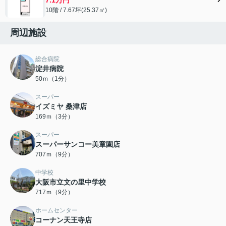
10階 / 7.67坪(25.37㎡)
周辺施設
総合病院
淀井病院
50ｍ（1分）
スーパー
イズミヤ 桑津店
169ｍ（3分）
スーパー
スーパーサンコー美章園店
707ｍ（9分）
中学校
大阪市立文の里中学校
717ｍ（9分）
ホームセンター
コーナン天王寺店