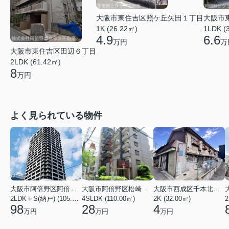
大阪市東住吉区照ケ丘矢田１丁目
大阪市
1K (26.22㎡)
1LDK (
4.9
6.6
万円
万
大阪市東住吉区田辺６丁目
2LDK (61.42㎡)
8
万円
よく見られている物件
大阪市阿倍野区阿倍野筋１丁目
大阪市阿倍野区松崎町３丁目
大阪市西成区千本北２丁目
2LDK＋S(納戸) (105.43㎡)
4SLDK (110.00㎡)
2K (32.00㎡)
2
98
28
4
万円
万円
万円