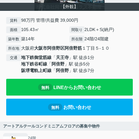
【外観】
98万円 管理/共益費 39,000円
賃料
105.43㎡
2LDK＋S(納戸)
面積
間取り
築14年
24階/24階建
築年数
所在階
大阪府
大阪市阿倍野区
阿倍野筋
１丁目５-１０
所在地
地下鉄御堂筋線
「
天王寺
」駅 徒歩1分
交通
地下鉄谷町線
「
阿倍野
」駅 徒歩5分
阪堺電軌上町線
「
阿倍野
」駅 徒歩7分
LINEからお問い合わせ
無料
お問い合わせ
無料
アートアルテールコンドミニアムフロアの募集中物件
24階