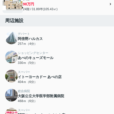
98万円
24階 / 31.89坪(105.43㎡)
周辺施設
デパート
阿倍野ハルカス
257ｍ（4分）
ショッピングセンター
あべのキューズモール
330ｍ（5分）
スーパー
イトーヨーカドー あべの店
404ｍ（6分）
総合病院
大阪公立大学医学部附属病院
468ｍ（6分）
スーパー