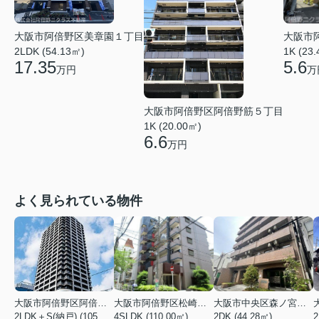
大阪市阿倍野区美章園１丁目
大阪市
2LDK (54.13㎡)
1K (23
17.35
5.6
万円
万
大阪市阿倍野区阿倍野筋５丁目
1K (20.00㎡)
6.6
万円
よく見られている物件
大阪市阿倍野区阿倍野筋１丁目
大阪市阿倍野区松崎町３丁目
大阪市中央区森ノ宮中央１丁目
2LDK＋S(納戸) (105.43㎡)
4SLDK (110.00㎡)
2DK (44.28㎡)
2