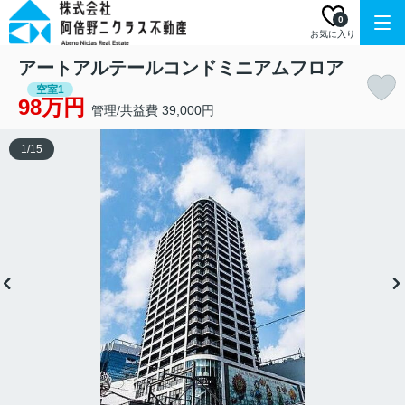
0
お気に入り
アートアルテールコンドミニアムフロア
空室1
98万円
管理/共益費 39,000円
1
/
15