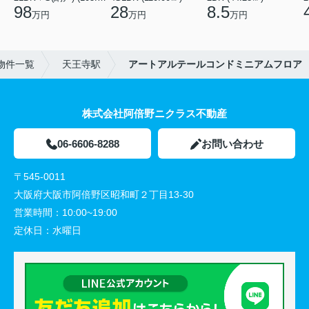
98
28
8.5
万円
万円
万円
物件一覧
天王寺駅
アートアルテールコンドミニアムフロア
株式会社阿倍野ニクラス不動産
06-6606-8288
お問い合わせ
〒545-0011
大阪府大阪市阿倍野区昭和町２丁目13-30
営業時間：
10:00~19:00
定休日：
水曜日