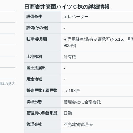
日商岩井箕面ハイツＣ棟の詳細情報
設備条件
エレベーター
設備(その他)
-
駐車場/月額
-/ 専用駐車場/有※継承可(No.15、月
900円)
土地権利
所有権
国土法届出
-
用途地域
-
情報の見方
販売戸数 / 総戸数
- / 198戸
管理形態
管理会社に全部委託
管理員の勤務形態
日勤
管理会社
互光建物管理㈱