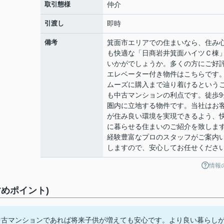
取引態様
仲介
引渡し
即時
備考
箕面市エリアでの住まいなら、住み
も快適な「日商岩井箕面ハイツＣ棟
いかがでしょうか。多くの方にご好
エレベーター付き物件はこちらです
ムーズに購入まで辿り着けるという
も中古マンションの利点です。徒歩9
圏内に立地する物件です。当社はお
が住み良い環境を実現できるよう、
に暮らせる住まいのご紹介を致しま
経験豊富なプロのスタッフがご案内
しますので、安心してお任せくださ
情報
めポイント)
中古マンションであれば将来子供が増えても安心です。より良い暮らし