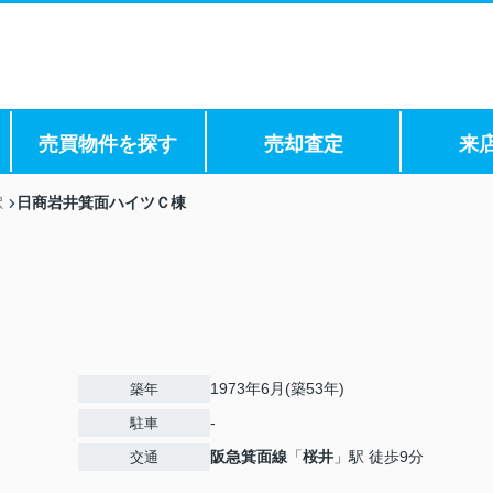
売買物件を探す
売却査定
来
日商岩井箕面ハイツＣ棟
駅
1973年6月(築53年)
築年
-
駐車
阪急箕面線
「
桜井
」駅 徒歩9分
交通