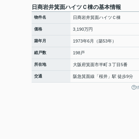
日商岩井箕面ハイツＣ棟の基本情報
物件名
日商岩井箕面ハイツＣ棟
価格
3,190万円
築年月
1973年6月（築53年）
総戸数
198戸
所在地
大阪府
箕面市
半町
３丁目5番
交通
阪急箕面線
「
桜井
」駅 徒歩9分