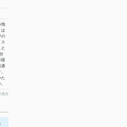
心地
」は
評の
。ス
こと
分
客様
快適
す。
いた
い。
の見方
が