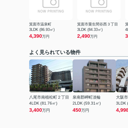
箕面市温泉町
箕面市粟生間谷西３丁目
3LDK (86.93㎡)
3LDK (84.33㎡)
4
4,390
2,490
3
万円
万円
よく見られている物件
八尾市南植松町２丁目
泉南郡岬町淡輪
大阪市
4LDK (81.76㎡)
2LDK (59.31㎡)
3LDK 
3,400
450
4,99
万円
万円