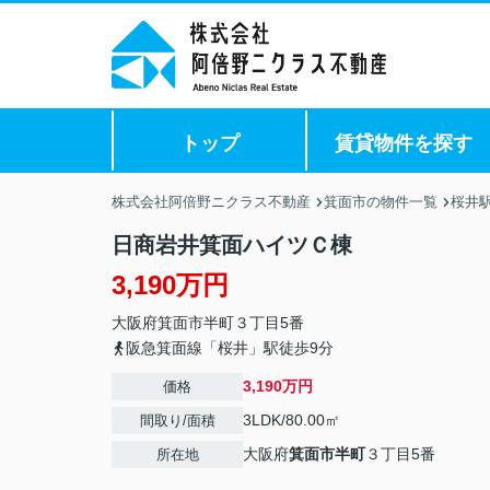
トップ
賃貸物件を探す
株式会社阿倍野ニクラス不動産
箕面市の物件一覧
桜井
日商岩井箕面ハイツＣ棟
3,190万円
大阪府
箕面市
半町
３丁目5番
阪急箕面線「桜井」駅徒歩9分
3,190万円
価格
3LDK/80.00㎡
間取り/面積
大阪府
箕面市
半町
３丁目5番
所在地