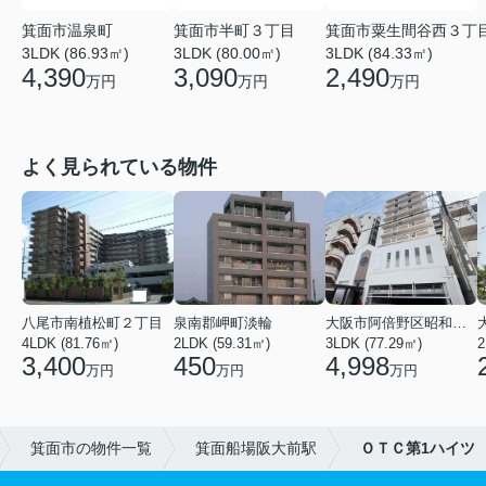
箕面市温泉町
箕面市半町３丁目
箕面市粟生間谷西３丁
3LDK (86.93㎡)
3LDK (80.00㎡)
3LDK (84.33㎡)
4,390
3,090
2,490
万円
万円
万円
よく見られている物件
八尾市南植松町２丁目
泉南郡岬町淡輪
大阪市阿倍野区昭和町２丁目
4LDK (81.76㎡)
2LDK (59.31㎡)
3LDK (77.29㎡)
2
3,400
450
4,998
万円
万円
万円
箕面市の物件一覧
箕面船場阪大前駅
ＯＴＣ第1ハイツ