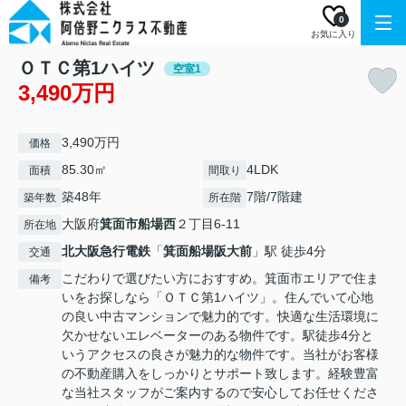
0
お気に入り
ＯＴＣ第1ハイツ
空室1
3,490万円
3,490万円
価格
85.30㎡
4LDK
面積
間取り
築48年
7階/7階建
築年数
所在階
大阪府
箕面市
船場西
２丁目6-11
所在地
北大阪急行電鉄
「
箕面船場阪大前
」駅 徒歩4分
交通
こだわりで選びたい方におすすめ。箕面市エリアで住ま
備考
いをお探しなら「ＯＴＣ第1ハイツ」。住んでいて心地
の良い中古マンションで魅力的です。快適な生活環境に
欠かせないエレベーターのある物件です。駅徒歩4分と
いうアクセスの良さが魅力的な物件です。当社がお客様
の不動産購入をしっかりとサポート致します。経験豊富
な当社スタッフがご案内するので安心してお任せくださ