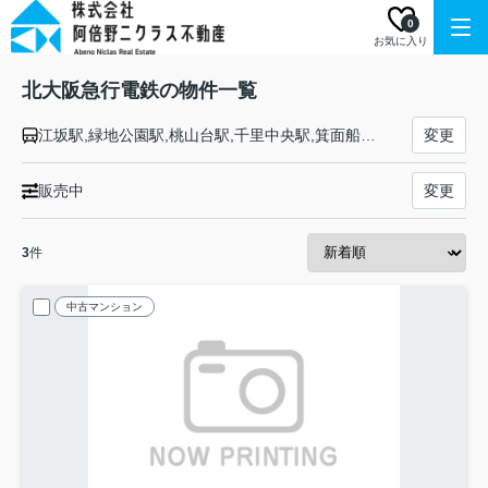
0
お気に入り
北大阪急行電鉄の物件一覧
江坂駅,緑地公園駅,桃山台駅,千里中央駅,箕面船場阪大前駅,箕面萱野駅
変更
販売中
変更
3
件
中古マンション