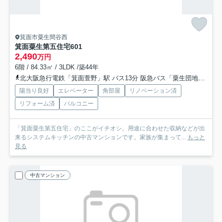
箕面市粟生間谷西
箕面粟生第五住宅
601
2,490
万円
6階 / 84.33㎡ / 3LDK /築44年
北大阪急行電鉄「箕面萱野」駅 バス13分 阪急バス「粟生団地（大阪府）」 停歩6分
陽当り良好
エレベーター
角部屋
リノベーション済
リフォーム済
バルコニー
「箕面粟生第五住宅」のここがイチオシ。用途に合わせた収納などが出
来るシステムキッチンの中古マンションです。家族が集まって...
もっと
見る
中古マンション