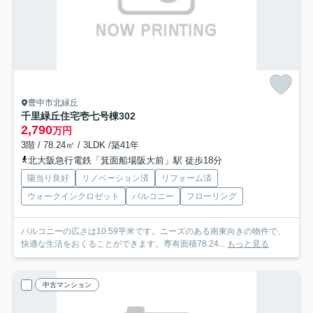
豊中市北緑丘
千里緑丘住宅壱七号棟
302
2,790
万円
3階 / 78.24㎡ / 3LDK /築41年
北大阪急行電鉄「箕面船場阪大前」駅 徒歩18分
陽当り良好
リノベーション済
リフォーム済
ウォークインクロゼット
バルコニー
フローリング
バルコニーの広さは10.59平米です。ニーズのある南東向きの物件で、
快適な生活をおくることができます。専有面積78.24...
もっと見る
中古マンション