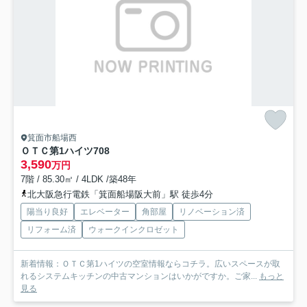
箕面市船場西
ＯＴＣ第1ハイツ
708
3,590
万円
7階 / 85.30㎡ / 4LDK /築48年
北大阪急行電鉄「箕面船場阪大前」駅 徒歩4分
陽当り良好
エレベーター
角部屋
リノベーション済
リフォーム済
ウォークインクロゼット
新着情報：ＯＴＣ第1ハイツの空室情報ならコチラ。広いスペースが取
れるシステムキッチンの中古マンションはいかがですか。ご家...
もっと
見る