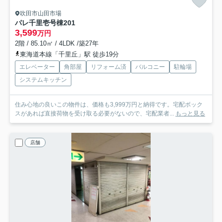
吹田市山田市場
パレ千里壱号棟
201
3,599
万円
2階 / 85.10㎡ / 4LDK /築27年
東海道本線「千里丘」駅 徒歩19分
エレベーター
角部屋
リフォーム済
バルコニー
駐輪場
システムキッチン
住み心地の良いこの物件は、価格も3,999万円と納得です。宅配ボック
スがあれば直接荷物を受け取る必要がないので、宅配業者...
もっと見る
店舗