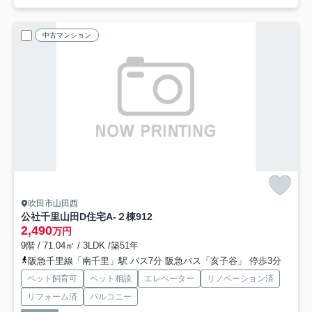
中古マンション
吹田市山田西
公社千里山田D住宅A-２棟
912
2,490
万円
9階 / 71.04㎡ / 3LDK /築51年
阪急千里線「南千里」駅 バス7分 阪急バス「亥子谷」 停歩3分
ペット飼育可
ペット相談
エレベーター
リノベーション済
リフォーム済
バルコニー