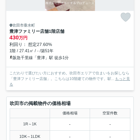
吹田市垂水町
豊津ファミリー店舗
1階店舗
430
万円
利回り： 想定27.60%
1階 / 27.41㎡ / - /築51年
阪急千里線「豊津」駅 徒歩1分
こだわりで選びたい方におすすめ。吹田市エリアで住まいをお探しなら
「豊津ファミリー店舗」。こちらは10階建ての物件です。駅...
もっと見
る
吹田市の掲載物件の価格相場
価格相場
空室件数
-
-
1R～1K
-
-
1DK～1LDK