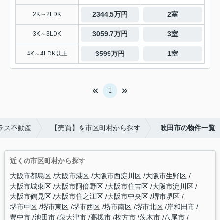
2344.5万円
2室
2K～2LDK
3059.7万円
3室
3K～3LDK
3599万円
1室
4K～4LDK以上
1
ラス不動産
【売買】を市区町村から探す
吹田市の物件一覧
近くの市区町村から探す
大阪市都島区
大阪市港区
大阪市西淀川区
大阪市生野区
大阪市城東区
大阪市阿倍野区
大阪市住吉区
大阪市淀川区
大阪市鶴見区
大阪市住之江区
大阪市中央区
堺市堺区
堺市中区
堺市東区
堺市西区
堺市南区
堺市北区
岸和田市
豊中市
池田市
泉大津市
高槻市
枚方市
茨木市
八尾市