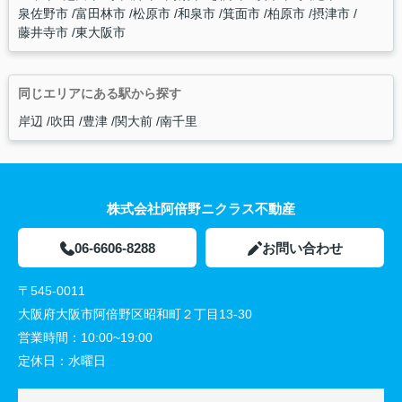
泉佐野市
富田林市
松原市
和泉市
箕面市
柏原市
摂津市
藤井寺市
東大阪市
同じエリアにある駅から探す
岸辺
吹田
豊津
関大前
南千里
株式会社阿倍野ニクラス不動産
06-6606-8288
お問い合わせ
〒545-0011
大阪府大阪市阿倍野区昭和町２丁目13-30
営業時間：
10:00~19:00
定休日：
水曜日