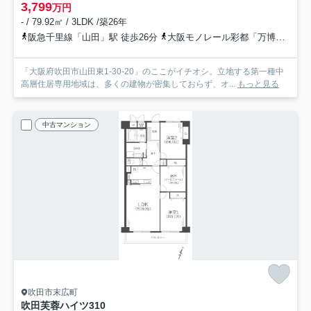
3,799
万円
- / 79.92㎡ / 3LDK /築26年
阪急千里線「山田」駅 徒歩26分
大阪モノレール彩都「万博記念公園」駅 徒歩18分
「大阪府吹田市山田東1-30-20」のここがイチオシ。立地する第一種中
高層住居専用地域は、多くの建物が密集しておらず、オ...
もっと見る
中古マンション
吹田市末広町
吹田芙蓉ハイツ
310