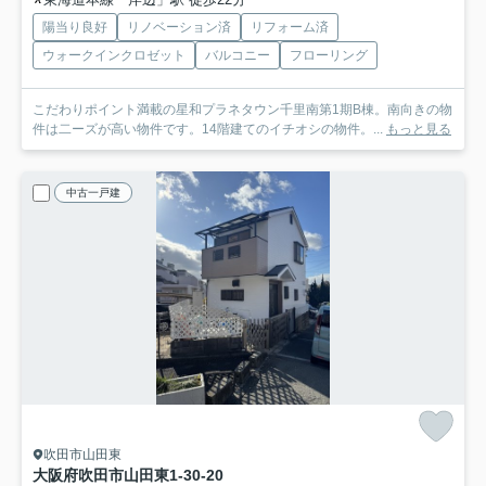
陽当り良好
リノベーション済
リフォーム済
ウォークインクロゼット
バルコニー
フローリング
こだわりポイント満載の星和プラネタウン千里南第1期B棟。南向きの物
件は二ーズが高い物件です。14階建てのイチオシの物件。...
もっと見る
中古一戸建
吹田市山田東
大阪府吹田市山田東1-30-20