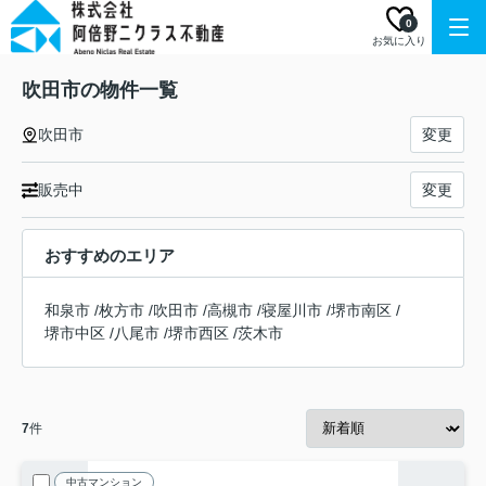
0
お気に入り
吹田市の物件一覧
吹田市
変更
販売中
変更
おすすめのエリア
和泉市
/
枚方市
/
吹田市
/
高槻市
/
寝屋川市
/
堺市南区
/
堺市中区
/
八尾市
/
堺市西区
/
茨木市
7
件
中古マンション