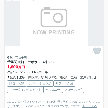
吹田市山手町
千里関大前コーポラスＣ棟
306
1,890
万円
2階 / 63.72㎡ / 2LDK /築51年
阪急千里線「関大前」駅 徒歩13分
阪急千里線「豊津」駅 徒歩15分
陽当り良好
リノベーション済
リフォーム済
ウォークインクロゼット
バルコニー
フローリング
3口コンロが付いているので、3つの料理を同時に進められて時短につな
がります。6.12㎡のバルコニー面積の物件です。中古で...
もっと見る