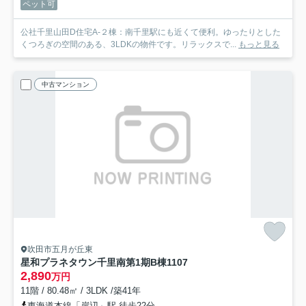
ペット可
公社千里山田D住宅A-２棟：南千里駅にも近くて便利。ゆったりとした
くつろぎの空間のある、3LDKの物件です。リラックスで...
もっと見る
中古マンション
吹田市五月が丘東
星和プラネタウン千里南第1期B棟
1107
2,890
万円
11階 / 80.48㎡ / 3LDK /築41年
東海道本線「岸辺」駅 徒歩22分