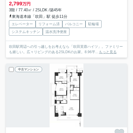
2,799
万円
3階 / 77.40㎡ / 2SLDK /築45年
東海道本線「吹田」駅 徒歩11分
エレベーター
リフォーム済
バルコニー
駐輪場
システムキッチン
温水洗浄便座
吹田駅周辺への引っ越しをお考えなら「吹田芙蓉ハイツ」。ファミリー
も嬉しい。広々リビングのある2SLDKのお家。8.96平...
もっと見る
中古マンション