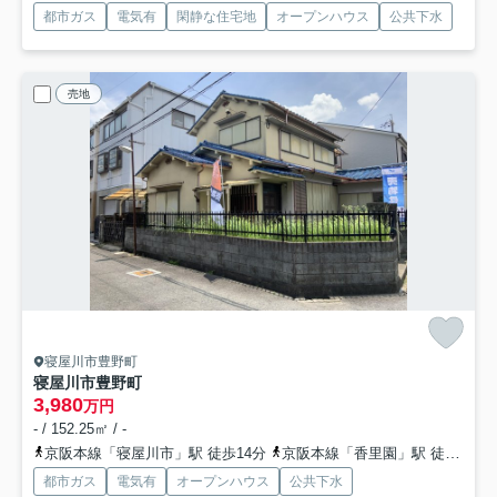
都市ガス
電気有
閑静な住宅地
オープンハウス
公共下水
売地
寝屋川市豊野町
寝屋川市豊野町
3,980
万円
- / 152.25㎡ / -
京阪本線「寝屋川市」駅 徒歩14分
京阪本線「香里園」駅 徒歩30分
都市ガス
電気有
オープンハウス
公共下水