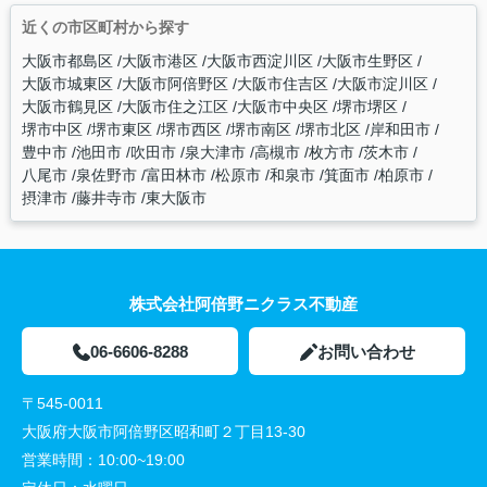
近くの市区町村から探す
大阪市都島区
大阪市港区
大阪市西淀川区
大阪市生野区
大阪市城東区
大阪市阿倍野区
大阪市住吉区
大阪市淀川区
大阪市鶴見区
大阪市住之江区
大阪市中央区
堺市堺区
堺市中区
堺市東区
堺市西区
堺市南区
堺市北区
岸和田市
豊中市
池田市
吹田市
泉大津市
高槻市
枚方市
茨木市
八尾市
泉佐野市
富田林市
松原市
和泉市
箕面市
柏原市
摂津市
藤井寺市
東大阪市
株式会社阿倍野ニクラス不動産
06-6606-8288
お問い合わせ
〒545-0011
大阪府大阪市阿倍野区昭和町２丁目13-30
営業時間：
10:00~19:00