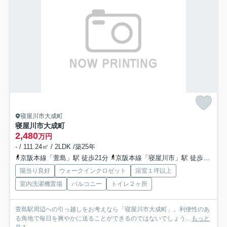
寝屋川市大成町
寝屋川市大成町
2,480
万円
- / 111.24㎡ / 2LDK /築25年
京阪本線「萱島」駅 徒歩21分
京阪本線「寝屋川市」駅 徒歩25分
陽当り良好
ウォークインクロゼット
浴室１坪以上
室内洗濯機置場
バルコニー
トイレ２ヶ所
萱島駅周辺への引っ越しをお考えなら「寝屋川市大成町」。利便性のあ
る角地で毎日を爽やかに送ることができるのではないでしょう...
もっと