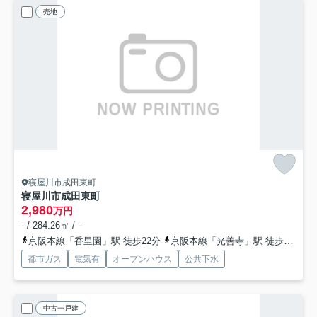
売地
寝屋川市成田東町
寝屋川市成田東町
2,980
万円
- / 284.26㎡ / -
京阪本線「香里園」駅 徒歩22分
京阪本線「光善寺」駅 徒歩38分
都市ガス
電気有
オープンハウス
公共下水
中古一戸建