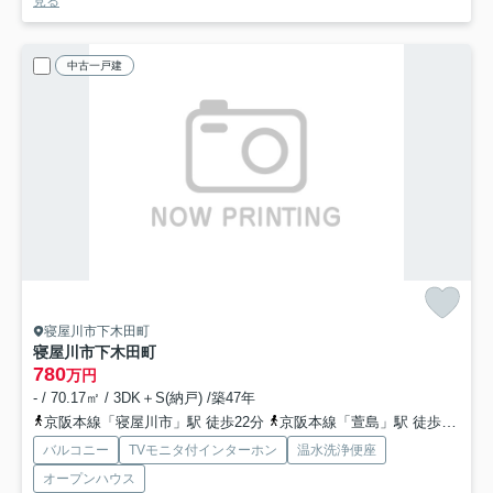
見る
中古一戸建
寝屋川市下木田町
寝屋川市下木田町
780
万円
- / 70.17㎡ / 3DK＋S(納戸) /築47年
京阪本線「寝屋川市」駅 徒歩22分
京阪本線「萱島」駅 徒歩19分
バルコニー
TVモニタ付インターホン
温水洗浄便座
オープンハウス