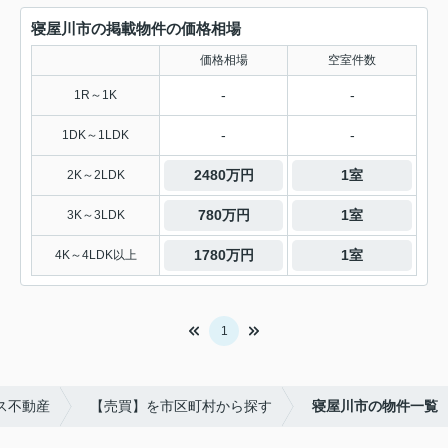
寝屋川市の掲載物件の価格相場
価格相場
空室件数
-
-
1R～1K
-
-
1DK～1LDK
2480万円
1室
2K～2LDK
780万円
1室
3K～3LDK
1780万円
1室
4K～4LDK以上
1
ス不動産
【売買】を市区町村から探す
寝屋川市の物件一覧