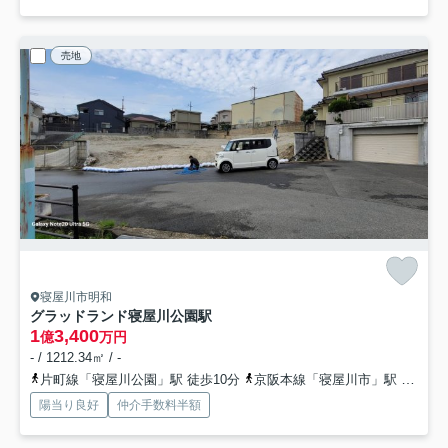
売地
寝屋川市明和
グラッドランド寝屋川公園駅
1
3,400
億
万円
- / 1212.34㎡ / -
片町線「寝屋川公園」駅 徒歩10分
京阪本線「寝屋川市」駅 バス15分 京阪バス「笠松」 停歩2分
陽当り良好
仲介手数料半額