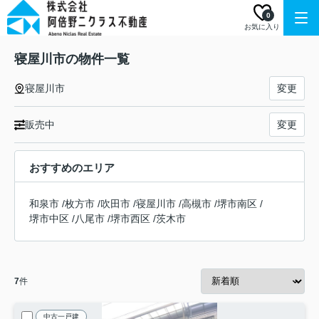
0
お気に入り
寝屋川市の物件一覧
寝屋川市
変更
販売中
変更
おすすめのエリア
和泉市
/
枚方市
/
吹田市
/
寝屋川市
/
高槻市
/
堺市南区
/
堺市中区
/
八尾市
/
堺市西区
/
茨木市
7
件
中古一戸建