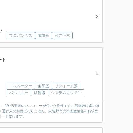
分
プロパンガス
電気有
公共下水
ート
エレベーター
角部屋
リフォーム済
バルコニー
駐輪場
システムキッチン
19.48平米のバルコニーが付いた物件です。部屋数は多いほ
ても通行人の邪魔になりません。泉佐野市の不動産情報をお求め
ポート致します。