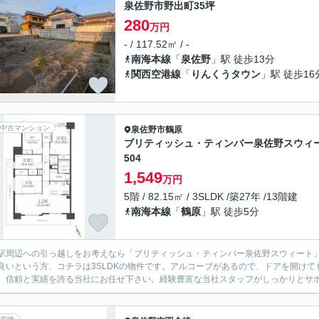
泉佐野市野出町35坪
280
万円
- / 117.52㎡ / -
南海本線
「
泉佐野
」駅 徒歩13分
関西空港線
「
りんくうタウン
」駅 徒歩16
中古マンション
泉佐野市
鶴原
ブリティッシュ・ティンバー泉佐野スウィ
504
1,549
万円
5階 / 82.15㎡ / 3SLDK /築27年 /13階建
南海本線
「
鶴原
」駅 徒歩5分
駅周辺への引っ越しをお考えなら「ブリティッシュ・ティンバー泉佐野スウィート」。
良いという方、コチラは3SLDKの物件です。アルコーブがあるので、ドアを開け
、信頼と実績を誇る当社にお任せ下さい。経験豊富な当社スタッフがしっかりとサ