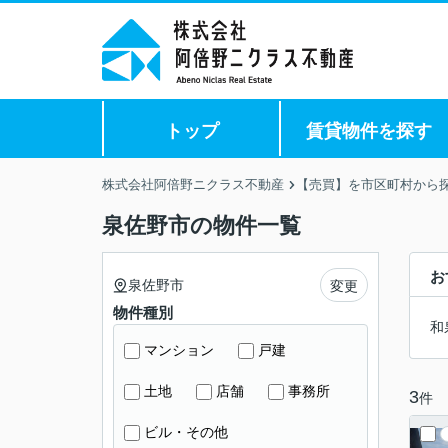
トップ
賃貸物件を探す
株式会社阿倍野ニクラス不動産
【売買】を市区町村から
泉佐野市の物件一覧
お
泉佐野市
変更
物件種別
和
マンション
戸建
土地
店舗
事務所
3
件
ビル・その他