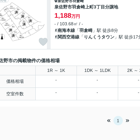
売地
泉佐野市
羽倉崎
泉佐野市羽倉崎上町3丁目分譲地
1,188
万円
- / 103.68㎡ / -
南海本線
「
羽倉崎
」駅 徒歩8分
関西空港線
「
りんくうタウン
」駅 徒歩17
佐野市の掲載物件の価格相場
1R ～ 1K
1DK ～ 1LDK
2K ～ 
-
-
-
価格相場
-
-
-
空室件数
1