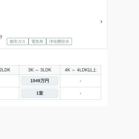
分
都市ガス
電気有
浄化槽排水
2LDK
3K ～ 3LDK
4K ～ 4LDK以上
1549万円
-
1室
-