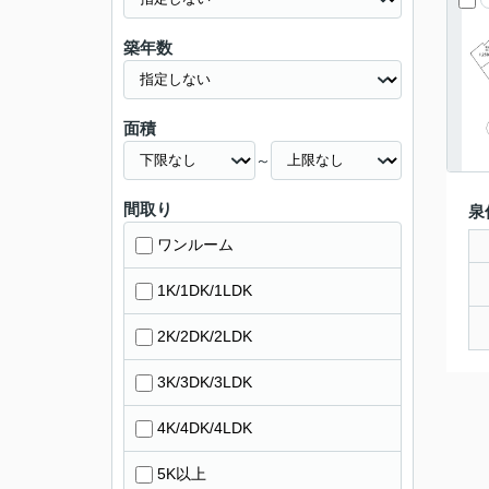
築年数
面積
～
間取り
泉
ワンルーム
1K/1DK/1LDK
2K/2DK/2LDK
3K/3DK/3LDK
4K/4DK/4LDK
5K以上