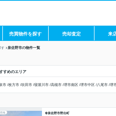
売買物件を探す
売却査定
来
泉佐野市の物件一覧
探す
すすめのエリア
泉市
/
枚方市
/
吹田市
/
寝屋川市
/
高槻市
/
堺市南区
/
堺市中区
/
八尾市
/
堺
売地
泉佐野市
野出町