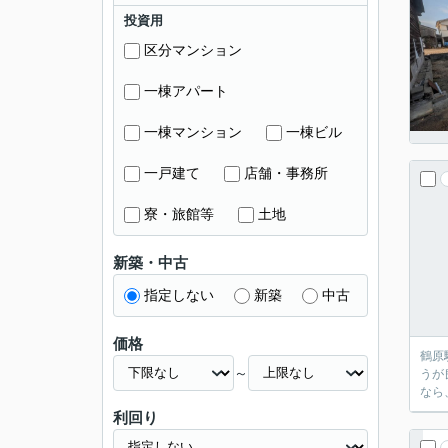
投資用
区分マンション
一棟アパート
一棟マンション
一棟ビル
一戸建て
店舗・事務所
寮・旅館等
土地
新築・中古
指定しない
新築
中古
価格
鶴原
～
うが
なら
利回り