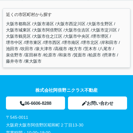
近くの市区町村から探す
大阪市都島区
大阪市港区
大阪市西淀川区
大阪市生野区
大阪市城東区
大阪市阿倍野区
大阪市住吉区
大阪市淀川区
大阪市鶴見区
大阪市住之江区
大阪市中央区
堺市堺区
堺市中区
堺市東区
堺市西区
堺市南区
堺市北区
岸和田市
池田市
吹田市
泉大津市
高槻市
枚方市
茨木市
八尾市
泉佐野市
富田林市
松原市
和泉市
箕面市
柏原市
摂津市
藤井寺市
東大阪市
株式会社阿倍野ニクラス不動産
06-6606-8288
お問い合わせ
〒545-0011
大阪府大阪市阿倍野区昭和町２丁目13-30
営業時間：
10:00~19:00