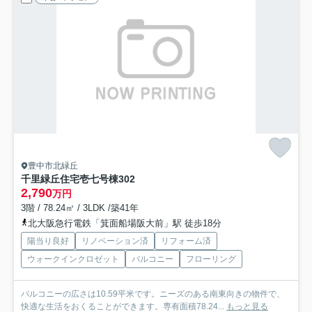
豊中市北緑丘
千里緑丘住宅壱七号棟
302
2,790
万円
3階 / 78.24㎡ / 3LDK /築41年
北大阪急行電鉄「箕面船場阪大前」駅 徒歩18分
陽当り良好
リノベーション済
リフォーム済
ウォークインクロゼット
バルコニー
フローリング
バルコニーの広さは10.59平米です。ニーズのある南東向きの物件で、
快適な生活をおくることができます。専有面積78.24...
もっと見る