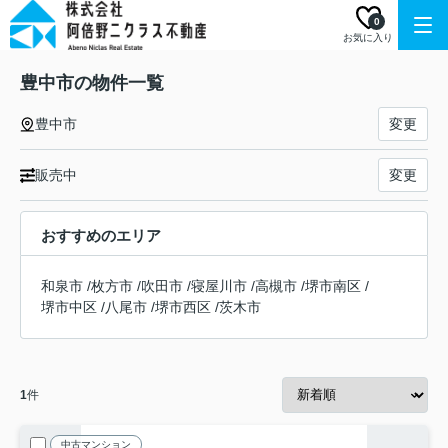
0
お気に入り
豊中市の物件一覧
豊中市
変更
販売中
変更
おすすめのエリア
和泉市
/
枚方市
/
吹田市
/
寝屋川市
/
高槻市
/
堺市南区
/
堺市中区
/
八尾市
/
堺市西区
/
茨木市
1
件
中古マンション