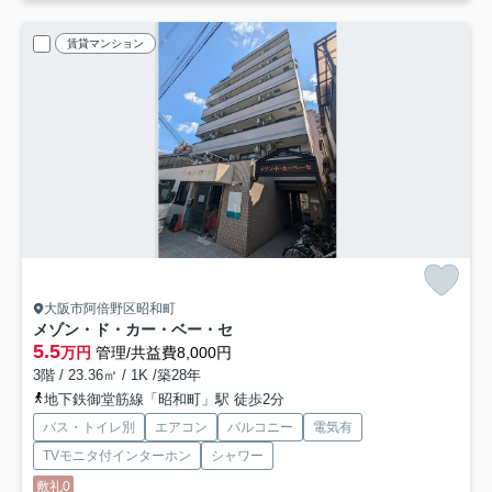
賃貸マンション
大阪市阿倍野区昭和町
メゾン・ド・カー・ベー・セ
5.5
万円
管理/共益費8,000円
3階 / 23.36㎡ / 1K /築28年
地下鉄御堂筋線「昭和町」駅 徒歩2分
バス・トイレ別
エアコン
バルコニー
電気有
TVモニタ付インターホン
シャワー
敷礼0