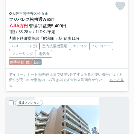
大阪市阿倍野区松虫通
フジパレス松虫通WEST
7.35
万円
管理/共益費5,400円
1階 / 35.28㎡ / 1LDK /予定
地下鉄御堂筋線「昭和町」駅 徒歩11分
バス・トイレ別
室内洗濯機置場
エアコン
バルコニー
フローリング
電気有
仲手半額
敷0
新築
デイリーカナート 晴明通店まで徒歩5分です☆あると使い勝手がよく利
便性が高いのが敷地内ごみ置き場です☆独立洗面台が付いて...
もっと見
る
賃貸マンション