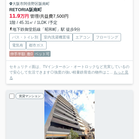
大阪市阿倍野区阪南町
RETORIA阪南町
11.9
万円
管理/共益費7,500円
1階 / 45.31㎡ / 1LDK /予定
地下鉄御堂筋線「昭和町」駅 徒歩9分
バス・トイレ別
室内洗濯機置場
エアコン
フローリング
電気有
都市ガス
仲手半額
敷0
ペット可
セキュリティ面は、TVインターホン・オートロックなど充実しているの
で安心して生活できます◎強度の強い軽量鉄骨造の物件はこ...
もっと見
る
賃貸マンション