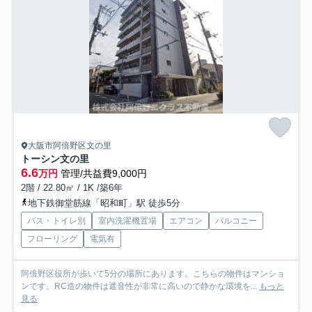
大阪市阿倍野区文の里
トーシン文の里
6.6
万円
管理/共益費9,000円
2階 / 22.80㎡ / 1K /築6年
地下鉄御堂筋線「昭和町」駅 徒歩5分
バス・トイレ別
室内洗濯機置場
エアコン
バルコニー
フローリング
電気有
阿倍野区役所が歩いて5分の場所にあります。こちらの物件はマンショ
ンです。RC造の物件は遮音性が非常に高いので静かな環境を...
もっと
見る