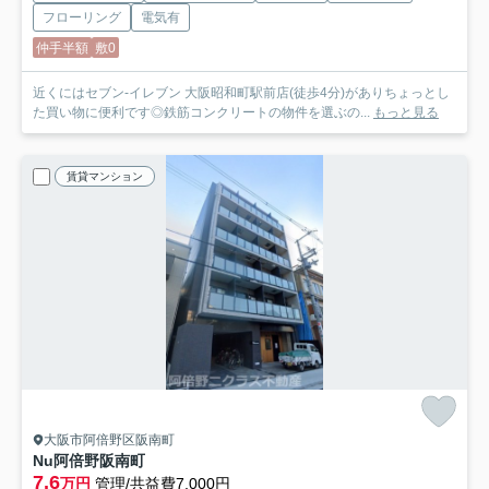
フローリング
電気有
仲手半額
敷0
近くにはセブン-イレブン 大阪昭和町駅前店(徒歩4分)がありちょっとし
た買い物に便利です◎鉄筋コンクリートの物件を選ぶの...
もっと見る
賃貸マンション
大阪市阿倍野区阪南町
Nu阿倍野阪南町
7.6
万円
管理/共益費7,000円