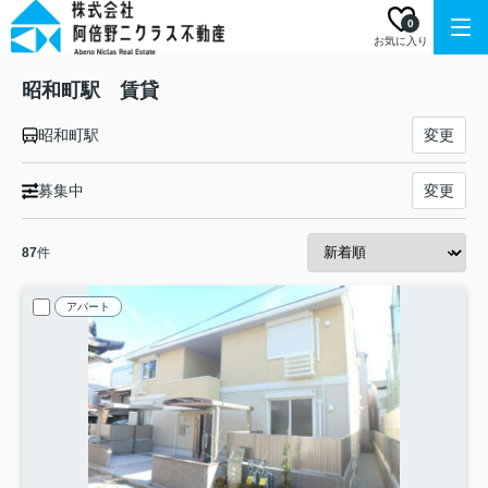
0
お気に入り
昭和町駅 賃貸
昭和町駅
変更
募集中
変更
87
件
アパート