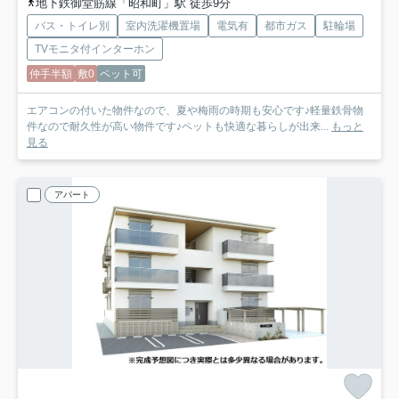
地下鉄御堂筋線「昭和町」駅 徒歩9分
バス・トイレ別
室内洗濯機置場
電気有
都市ガス
駐輪場
TVモニタ付インターホン
仲手半額
敷0
ペット可
エアコンの付いた物件なので、夏や梅雨の時期も安心です♪軽量鉄骨物
件なので耐久性が高い物件です♪ペットも快適な暮らしが出来...
もっと
見る
アパート