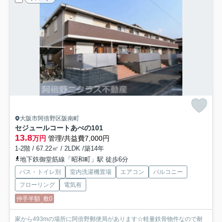
大阪市阿倍野区阪南町
セジュールコートあべの
101
13.8
万円
管理/共益費7,000円
1-2階 / 67.22㎡ / 2LDK /築14年
地下鉄御堂筋線「昭和町」駅 徒歩6分
バス・トイレ別
室内洗濯機置場
エアコン
バルコニー
フローリング
電気有
仲手半額
敷0
家から493mの場所に阿倍野郵便局があります☆軽量鉄骨物件なので耐