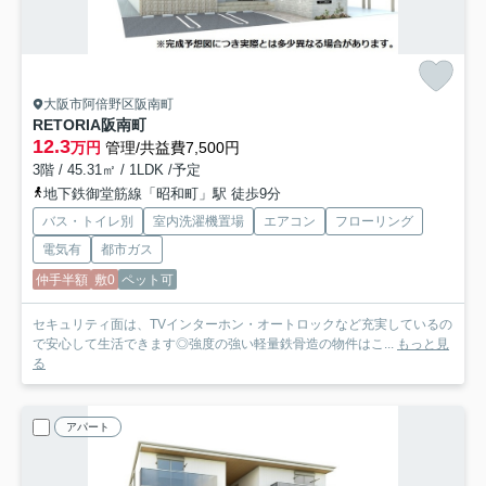
大阪市阿倍野区阪南町
RETORIA阪南町
12.3
万円
管理/共益費7,500円
3階 / 45.31㎡ / 1LDK /予定
地下鉄御堂筋線「昭和町」駅 徒歩9分
バス・トイレ別
室内洗濯機置場
エアコン
フローリング
電気有
都市ガス
仲手半額
敷0
ペット可
セキュリティ面は、TVインターホン・オートロックなど充実しているの
で安心して生活できます◎強度の強い軽量鉄骨造の物件はこ...
もっと見
る
アパート