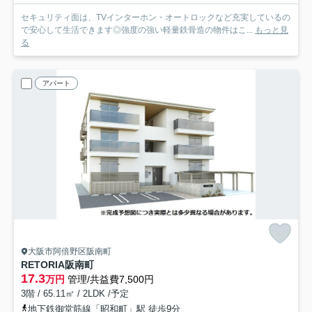
セキュリティ面は、TVインターホン・オートロックなど充実しているの
で安心して生活できます◎強度の強い軽量鉄骨造の物件はこ...
もっと見
る
アパート
大阪市阿倍野区阪南町
RETORIA阪南町
17.3
万円
管理/共益費7,500円
3階 / 65.11㎡ / 2LDK /予定
地下鉄御堂筋線「昭和町」駅 徒歩9分