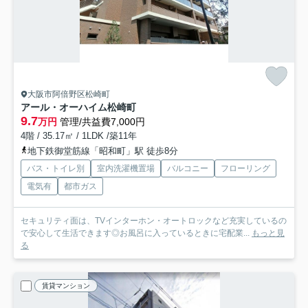
大阪市阿倍野区松崎町
アール・オーハイム松崎町
9.7
万円
管理/共益費7,000円
4階 / 35.17㎡ / 1LDK /築11年
地下鉄御堂筋線「昭和町」駅 徒歩8分
バス・トイレ別
室内洗濯機置場
バルコニー
フローリング
電気有
都市ガス
セキュリティ面は、TVインターホン・オートロックなど充実しているの
で安心して生活できます◎お風呂に入っているときに宅配業...
もっと見
る
賃貸マンション