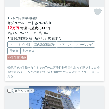
大阪市阿倍野区阪南町
セジュールコートあべのＳＲ
12
万円
管理/共益費7,000円
1階 / 53.75㎡ / 1LDK /築11年
地下鉄御堂筋線「昭和町」駅 徒歩7分
バス・トイレ別
室内洗濯機置場
エアコン
フローリング
電気有
都市ガス
仲手半額
敷0
郵便局での手続きなども徒歩7分に阿倍野郵便局があって楽ですよ☆軽
量鉄骨アパートなので耐久性が高い物件です☆自宅でパソコン...
もっと
見る
賃貸マンション