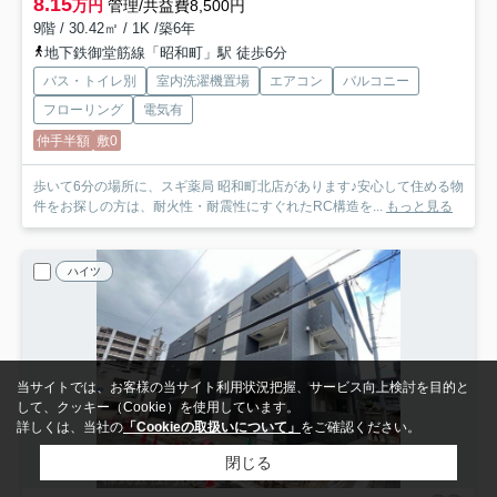
8.15
万円
管理/共益費8,500円
9階 / 30.42㎡ / 1K /築6年
地下鉄御堂筋線「昭和町」駅 徒歩6分
バス・トイレ別
室内洗濯機置場
エアコン
バルコニー
フローリング
電気有
仲手半額
敷0
歩いて6分の場所に、スギ薬局 昭和町北店があります♪安心して住める物
件をお探しの方は、耐火性・耐震性にすぐれたRC構造を...
もっと見る
ハイツ
当サイトでは、お客様の当サイト利用状況把握、サービス向上検討を目的と
して、クッキー（Cookie）を使用しています。
詳しくは、当社の
「Cookieの取扱いについて」
をご確認ください。
閉じる