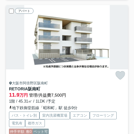
アパート
大阪市阿倍野区阪南町
RETORIA阪南町
11.9
万円
管理/共益費7,500円
1階 / 45.31㎡ / 1LDK /予定
地下鉄御堂筋線「昭和町」駅 徒歩9分
バス・トイレ別
室内洗濯機置場
エアコン
フローリング
電気有
都市ガス
仲手半額
敷0
ペット可