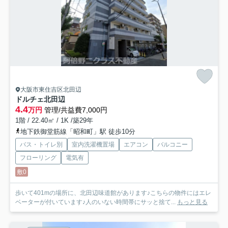
大阪市東住吉区北田辺
ドルチェ北田辺
4.4
万円
管理/共益費7,000円
1階 / 22.40㎡ / 1K /築29年
地下鉄御堂筋線「昭和町」駅 徒歩10分
バス・トイレ別
室内洗濯機置場
エアコン
バルコニー
フローリング
電気有
敷0
歩いて401mの場所に、北田辺味道館があります♪こちらの物件にはエレ
ベーターが付いています♪人のいない時間帯にサッと捨て...
もっと見る