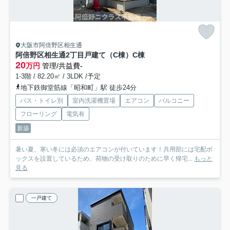
大阪市阿倍野区相生通
阿倍野区相生通2丁目戸建て（C棟）
C棟
20
万円
管理/共益費-
1-3階 / 82.20㎡ / 3LDK /予定
地下鉄御堂筋線「昭和町」駅 徒歩24分
バス・トイレ別
室内洗濯機置場
エアコン
バルコニー
フローリング
電気有
新築
暑い夏、寒い冬には必須のエアコンが付いています！共用部には宅配ボ
ックスを設置しているため、荷物の受け取りのために早く帰宅...
もっと
見る
一戸建て