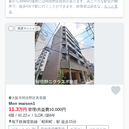
家から399mの場所には阿倍野区役所があります。高ニーズな駅近の物
件で、徒歩4分で駅に行くことができます。鉄骨造は頑丈な...
もっと見
る
賃貸マンション
大阪市阿倍野区美章園
Mon maison1
11.3
万円
管理/共益費10,000円
6階 / 41.22㎡ / 1LDK /築6年
地下鉄御堂筋線「昭和町」駅 徒歩15分
バス・トイレ別
室内洗濯機置場
エアコン
バルコニー