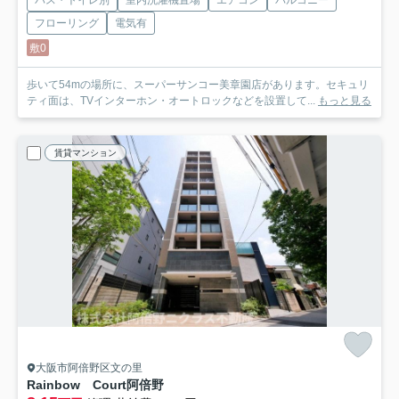
フローリング
電気有
敷0
歩いて54mの場所に、スーパーサンコー美章園店があります。セキュリ
ティ面は、TVインターホン・オートロックなどを設置して...
もっと見る
賃貸マンション
大阪市阿倍野区文の里
Rainbow Court阿倍野