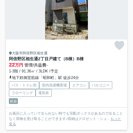
大阪市阿倍野区相生通
阿倍野区相生通2丁目戸建て（B棟）
B棟
22
万円
管理/共益費-
1-3階 / 91.36㎡ / 3LDK /予定
地下鉄御堂筋線「昭和町」駅 徒歩24分
バス・トイレ別
室内洗濯機置場
エアコン
バルコニー
フローリング
電気有
新築
お風呂に入っていて出られない時でも宅配ボックスがあるので出ること
なく荷物を受け取ることができます♪収納はクロゼット・シュ...
もっと
見る