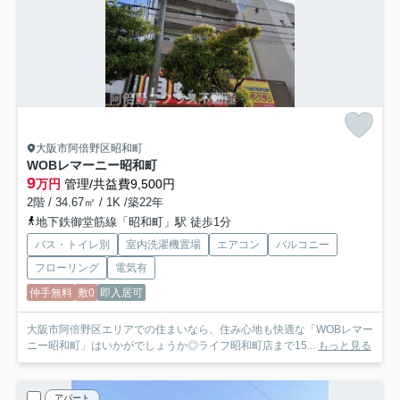
大阪市阿倍野区昭和町
WOBレマーニー昭和町
9
万円
管理/共益費9,500円
2階 / 34.67㎡ / 1K /築22年
地下鉄御堂筋線「昭和町」駅 徒歩1分
バス・トイレ別
室内洗濯機置場
エアコン
バルコニー
フローリング
電気有
仲手無料
敷0
即入居可
大阪市阿倍野区エリアでの住まいなら、住み心地も快適な「WOBレマー
ニー昭和町」はいかがでしょうか◎ライフ昭和町店まで15...
もっと見る
アパート