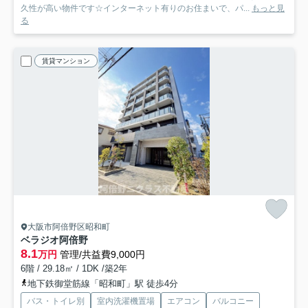
久性が高い物件です☆インターネット有りのお住まいで、パ...
もっと見
る
賃貸マンション
大阪市阿倍野区昭和町
ベラジオ阿倍野
8.1
万円
管理/共益費9,000円
6階 / 29.18㎡ / 1DK /築2年
地下鉄御堂筋線「昭和町」駅 徒歩4分
バス・トイレ別
室内洗濯機置場
エアコン
バルコニー