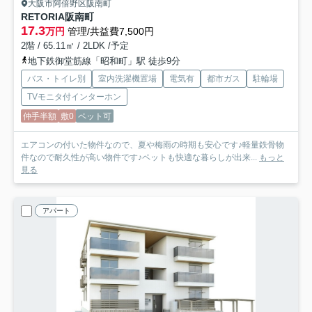
大阪市阿倍野区阪南町
RETORIA阪南町
17.3
万円
管理/共益費7,500円
2階 / 65.11㎡ / 2LDK /予定
地下鉄御堂筋線「昭和町」駅 徒歩9分
バス・トイレ別
室内洗濯機置場
電気有
都市ガス
駐輪場
TVモニタ付インターホン
仲手半額
敷0
ペット可
エアコンの付いた物件なので、夏や梅雨の時期も安心です♪軽量鉄骨物
件なので耐久性が高い物件です♪ペットも快適な暮らしが出来...
もっと
見る
アパート