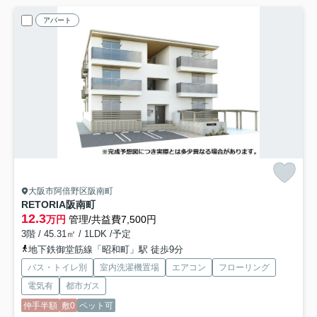
アパート
大阪市阿倍野区阪南町
RETORIA阪南町
12.3
万円
管理/共益費7,500円
3階 / 45.31㎡ / 1LDK /予定
地下鉄御堂筋線「昭和町」駅 徒歩9分
バス・トイレ別
室内洗濯機置場
エアコン
フローリング
電気有
都市ガス
仲手半額
敷0
ペット可