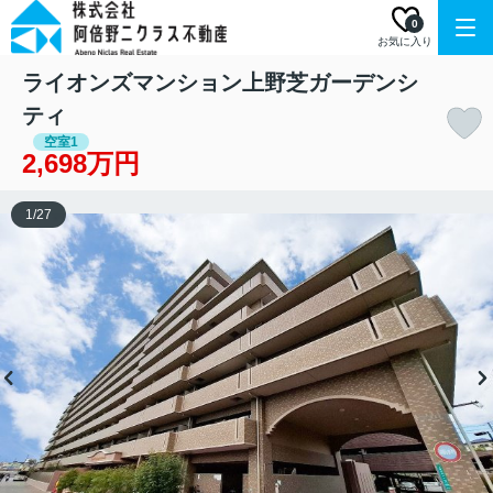
0
お気に入り
ライオンズマンション上野芝ガーデンシ
ティ
空室1
2,698万円
1
/
27