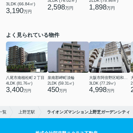
3LDK (76.02㎡)
2LDK (75.98㎡)
3LDK (66.84㎡)
2,598
1,898
万円
万円
3,190
万円
よく見られている物件
八尾市南植松町２丁目
泉南郡岬町淡輪
大阪市阿倍野区昭和町２丁目
4LDK (81.76㎡)
2LDK (59.31㎡)
3LDK (77.29㎡)
2
3,400
450
4,998
万円
万円
万円
一覧
上野芝駅
ライオンズマンション上野芝ガーデンシティ