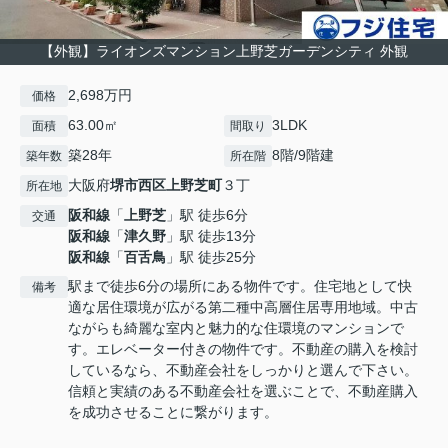
【外観】ライオンズマンション上野芝ガーデンシティ 外観
2,698万円
価格
63.00㎡
3LDK
面積
間取り
築28年
8階/9階建
築年数
所在階
大阪府
堺市西区
上野芝町
３丁
所在地
阪和線
「
上野芝
」駅 徒歩6分
交通
阪和線
「
津久野
」駅 徒歩13分
阪和線
「
百舌鳥
」駅 徒歩25分
駅まで徒歩6分の場所にある物件です。住宅地として快
備考
適な居住環境が広がる第二種中高層住居専用地域。中古
ながらも綺麗な室内と魅力的な住環境のマンションで
す。エレベーター付きの物件です。不動産の購入を検討
しているなら、不動産会社をしっかりと選んで下さい。
信頼と実績のある不動産会社を選ぶことで、不動産購入
を成功させることに繋がります。