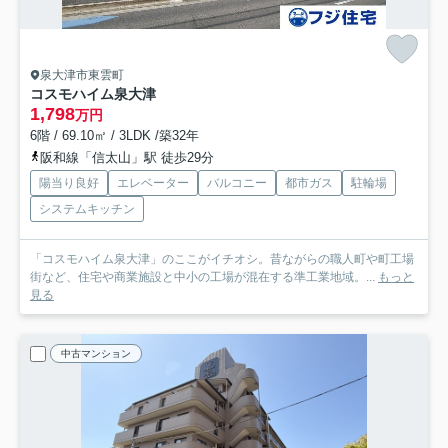
泉大津市東雲町
コスモハイム泉大津
1,798
万円
6階 / 69.10㎡ / 3LDK /築32年
阪和線「信太山」駅 徒歩29分
陽当り良好
エレベーター
バルコニー
都市ガス
駐輪場
システムキッチン
「コスモハイム泉大津」のここがイチオシ。昔ながらの職人町や町工場
街など、住宅や商業施設と中小の工場が混在する準工業地域。...
もっと
見る
中古マンション