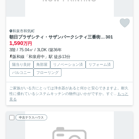
和泉市和気町
朝日プラザシティ・サザンパークシティ三番街(E棟)
301
1,590
万円
3階 / 75.04㎡ / 3LDK /築36年
阪和線「和泉府中」駅 徒歩13分
陽当り良好
角部屋
リノベーション済
リフォーム済
バルコニー
フローリング
ご家族がいる方にとっては浄水器があると何かと安心できますよ。耐久
性に優れているシステムキッチンの物件はいかがですか。すぐ...
もっと
見る
中古テラスハウス