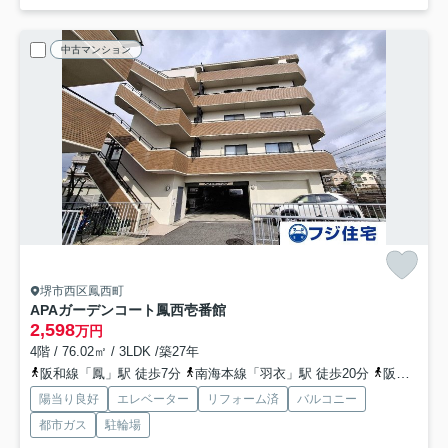
中古マンション
堺市西区鳳西町
APAガーデンコート鳳西壱番館
2,598
万円
4階 / 76.02㎡ / 3LDK /築27年
阪和線「鳳」駅 徒歩7分
南海本線「羽衣」駅 徒歩20分
阪和線「津久野」駅 徒歩28分
陽当り良好
エレベーター
リフォーム済
バルコニー
都市ガス
駐輪場