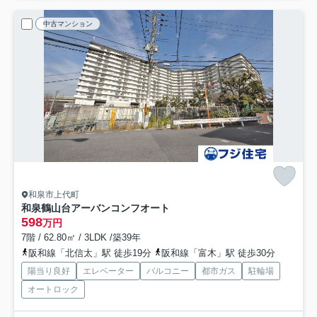
中古マンション
和泉市上代町
和泉鶴山台アーバンコンフオート
598
万円
7階 / 62.80㎡ / 3LDK /築39年
阪和線「北信太」駅 徒歩19分
阪和線「富木」駅 徒歩30分
陽当り良好
エレベーター
バルコニー
都市ガス
駐輪場
オートロック