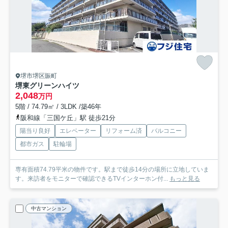
堺市堺区賑町
堺東グリーンハイツ
2,048
万円
5階 / 74.79㎡ / 3LDK /築46年
阪和線「三国ケ丘」駅 徒歩21分
陽当り良好
エレベーター
リフォーム済
バルコニー
都市ガス
駐輪場
専有面積74.79平米の物件です。駅まで徒歩14分の場所に立地していま
す。来訪者をモニターで確認できるTVインターホン付...
もっと見る
中古マンション