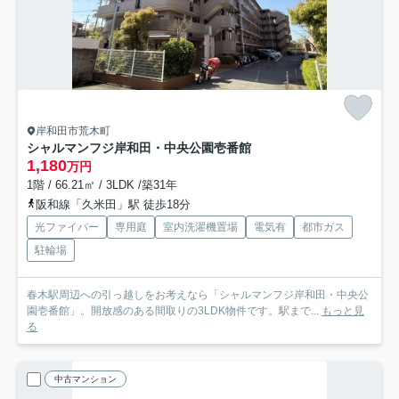
岸和田市荒木町
シャルマンフジ岸和田・中央公園壱番館
1,180
万円
1階 / 66.21㎡ / 3LDK /築31年
阪和線「久米田」駅 徒歩18分
光ファイバー
専用庭
室内洗濯機置場
電気有
都市ガス
駐輪場
春木駅周辺への引っ越しをお考えなら「シャルマンフジ岸和田・中央公
園壱番館」。開放感のある間取りの3LDK物件です。駅まで...
もっと見
る
中古マンション