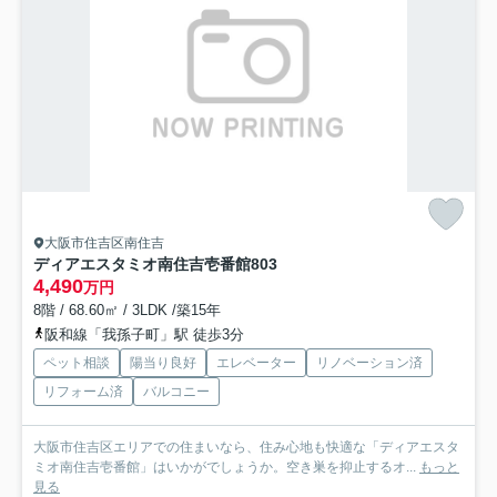
大阪市住吉区南住吉
ディアエスタミオ南住吉壱番館
803
4,490
万円
8階 / 68.60㎡ / 3LDK /築15年
阪和線「我孫子町」駅 徒歩3分
ペット相談
陽当り良好
エレベーター
リノベーション済
リフォーム済
バルコニー
大阪市住吉区エリアでの住まいなら、住み心地も快適な「ディアエスタ
ミオ南住吉壱番館」はいかがでしょうか。空き巣を抑止するオ...
もっと
見る