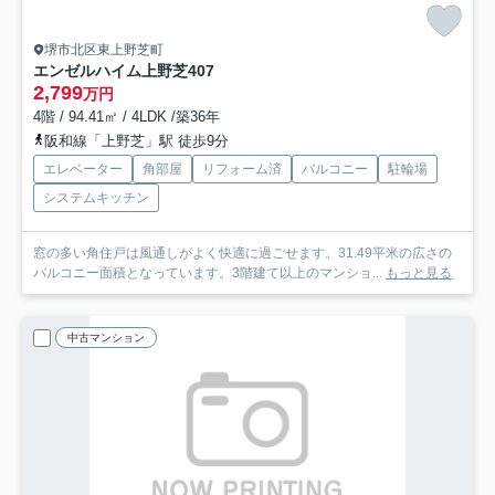
堺市北区東上野芝町
エンゼルハイム上野芝
407
2,799
万円
4階 / 94.41㎡ / 4LDK /築36年
阪和線「上野芝」駅 徒歩9分
エレベーター
角部屋
リフォーム済
バルコニー
駐輪場
システムキッチン
窓の多い角住戸は風通しがよく快適に過ごせます。31.49平米の広さの
バルコニー面積となっています。3階建て以上のマンショ...
もっと見る
中古マンション