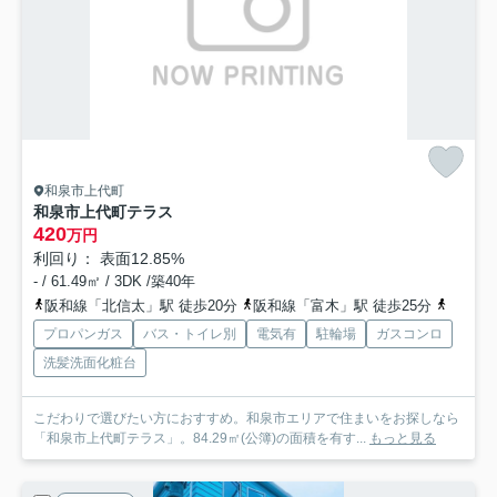
和泉市上代町
和泉市上代町テラス
420
万円
利回り： 表面12.85%
- / 61.49㎡ / 3DK /築40年
阪和線「北信太」駅 徒歩20分
阪和線「富木」駅 徒歩25分
阪和線
プロパンガス
バス・トイレ別
電気有
駐輪場
ガスコンロ
洗髪洗面化粧台
こだわりで選びたい方におすすめ。和泉市エリアで住まいをお探しなら
「和泉市上代町テラス」。84.29㎡(公簿)の面積を有す...
もっと見る