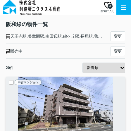
0
お気に入り
阪和線の物件一覧
天王寺駅,美章園駅,南田辺駅,鶴ケ丘駅,長居駅,我孫子町駅,杉本町駅,浅香駅,堺市駅,三国ケ丘駅,百舌鳥駅,上野芝駅,津久野駅,鳳駅,東羽衣駅,富木駅,北信太駅,信太山駅,和泉府中駅,久米田駅,下松駅,東岸和田駅,東貝塚駅,和泉橋本駅,東佐野駅,熊取駅,日根野駅,長滝駅,新家駅,和泉砂川駅,和泉鳥取駅,山中渓駅,紀伊駅,六十谷駅,紀伊中ノ島駅,和歌山駅
変更
販売中
変更
20
件
中古マンション