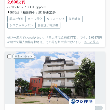
2,698
万円
- / 112.61㎡ / 3LDK /築22年
阪和線「和泉府中」駅 徒歩32分
駐車2台可
オール電化
リフォーム済
収納豊富
システムキッチン
食器洗い乾燥機
ぜひ一度見ていただきたい、「泉大津市板原町3丁目」です。2,698万円
の物件で購入価格を押さえ、その分を新生活に使いまし...
もっと見る
中古マンション