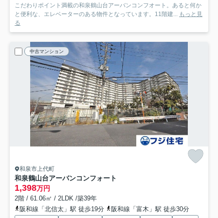
こだわりポイント満載の和泉鶴山台アーバンコンフオート。あると何か
と便利な、エレベーターのある物件となっています。11階建...
もっと見
る
中古マンション
和泉市上代町
和泉鶴山台アーバンコンフォート
1,398
万円
2階 / 61.06㎡ / 2LDK /築39年
阪和線「北信太」駅 徒歩19分
阪和線「富木」駅 徒歩30分