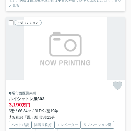
て」。快適な住環境が魅力的な中古の戸建て物件で充実した日々...
もっ
と見る
中古マンション
堺市西区鳳南町
ルイシャトレ鳳
603
3,190
万円
6階 / 66.84㎡ / 3LDK /築19年
阪和線「鳳」駅 徒歩13分
ペット相談
陽当り良好
エレベーター
リノベーション済