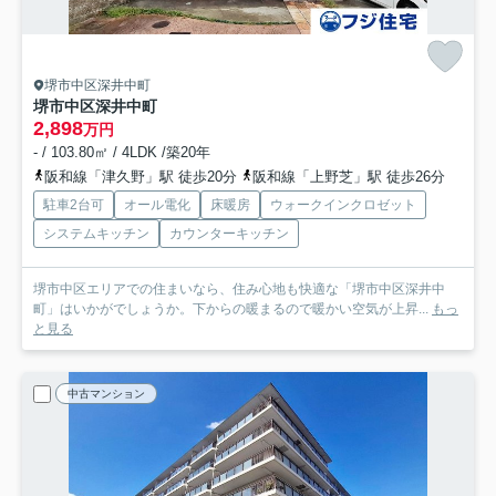
堺市中区深井中町
堺市中区深井中町
2,898
万円
- / 103.80㎡ / 4LDK /築20年
阪和線「津久野」駅 徒歩20分
阪和線「上野芝」駅 徒歩26分
駐車2台可
オール電化
床暖房
ウォークインクロゼット
システムキッチン
カウンターキッチン
堺市中区エリアでの住まいなら、住み心地も快適な「堺市中区深井中
町」はいかがでしょうか。下からの暖まるので暖かい空気が上昇...
もっ
と見る
中古マンション