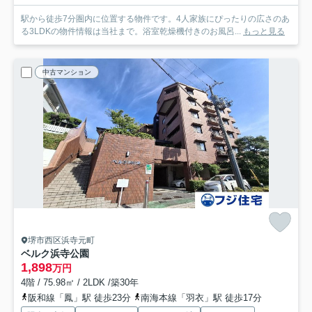
駅から徒歩7分圏内に位置する物件です。4人家族にぴったりの広さのあ
る3LDKの物件情報は当社まで。浴室乾燥機付きのお風呂...
もっと見る
中古マンション
堺市西区浜寺元町
ベルク浜寺公園
1,898
万円
4階 / 75.98㎡ / 2LDK /築30年
阪和線「鳳」駅 徒歩23分
南海本線「羽衣」駅 徒歩17分