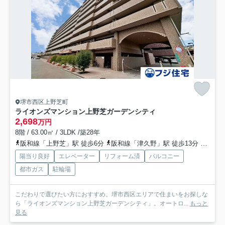
堺市西区上野芝町
ライオンズマンション上野芝ガーデンシティ
2,698
万円
8階 / 63.00㎡ / 3LDK /築28年
阪和線「上野芝」駅 徒歩6分
阪和線「津久野」駅 徒歩13分
阪和線
陽当り良好
エレベーター
リフォーム済
バルコニー
都市ガス
駐輪場
こだわりで選びたい方におすすめ。堺市西区エリアで住まいをお探しな
ら「ライオンズマンション上野芝ガーデンシティ」。オートロ...
もっと
見る