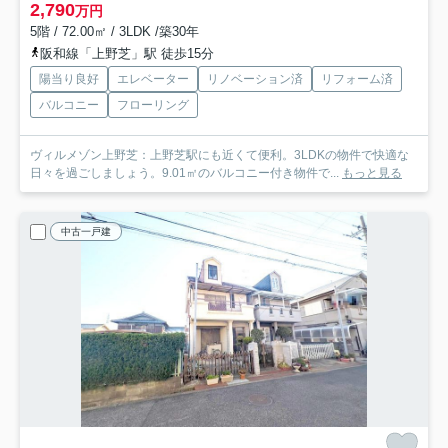
2,790
万円
5階 / 72.00㎡ / 3LDK /築30年
阪和線「上野芝」駅 徒歩15分
陽当り良好
エレベーター
リノベーション済
リフォーム済
バルコニー
フローリング
ヴィルメゾン上野芝：上野芝駅にも近くて便利。3LDKの物件で快適な
日々を過ごしましょう。9.01㎡のバルコニー付き物件で...
もっと見る
中古一戸建