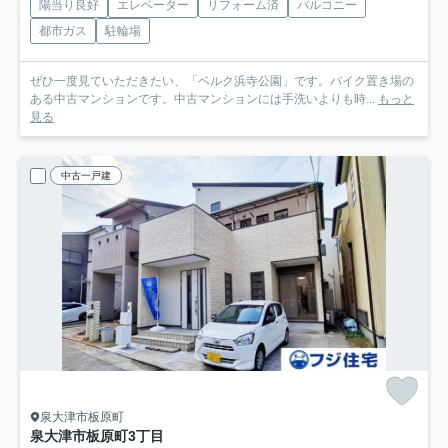
陽当り良好
エレベーター
リフォーム済
バルコニー
都市ガス
駐輪場
ぜひ一度見ていただきたい、「ベルク浜寺公園」です。バイク置き場の
ある中古マンションです。中古マンションには手洗いよりも時...
もっと
見る
中古一戸建
泉大津市板原町
泉大津市板原町3丁目