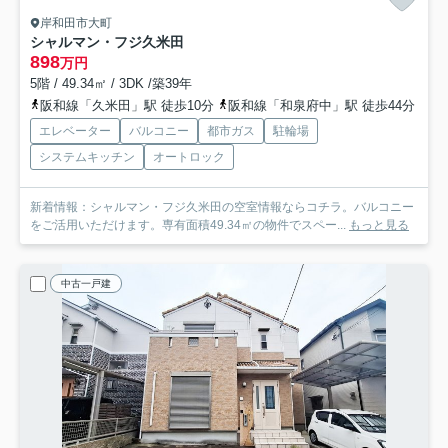
岸和田市大町
シャルマン・フジ久米田
898
万円
5階 / 49.34㎡ / 3DK /築39年
阪和線「久米田」駅 徒歩10分
阪和線「和泉府中」駅 徒歩44分
エレベーター
バルコニー
都市ガス
駐輪場
システムキッチン
オートロック
新着情報：シャルマン・フジ久米田の空室情報ならコチラ。バルコニー
をご活用いただけます。専有面積49.34㎡の物件でスペー...
もっと見る
中古一戸建