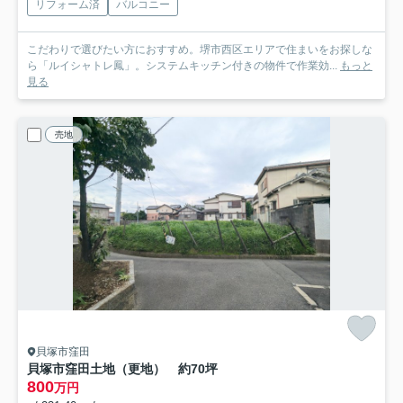
リフォーム済
バルコニー
こだわりで選びたい方におすすめ。堺市西区エリアで住まいをお探しな
ら「ルイシャトレ鳳」。システムキッチン付きの物件で作業効...
もっと
見る
売地
貝塚市窪田
貝塚市窪田土地（更地） 約70坪
800
万円