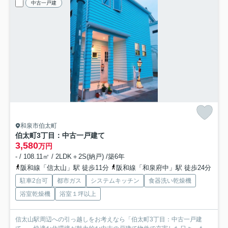
中古一戸建
和泉市伯太町
伯太町3丁目：中古一戸建て
3,580
万円
- / 108.11㎡ / 2LDK＋2S(納戸) /築6年
阪和線「信太山」駅 徒歩11分
阪和線「和泉府中」駅 徒歩24分
駐車2台可
都市ガス
システムキッチン
食器洗い乾燥機
浴室乾燥機
浴室１坪以上
信太山駅周辺への引っ越しをお考えなら「伯太町3丁目：中古一戸建