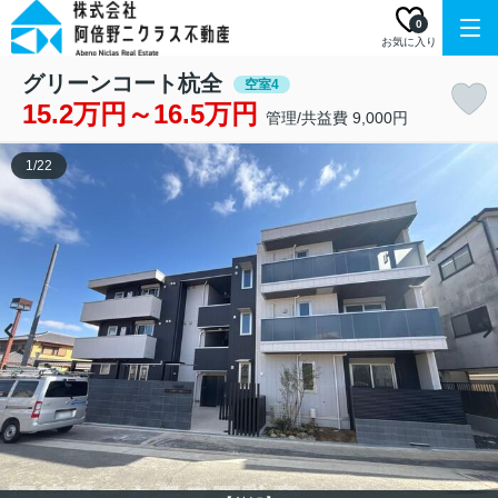
0
お気に入り
グリーンコート杭全
空室4
15.2万円～16.5万円
管理/共益費 9,000円
1
/
22