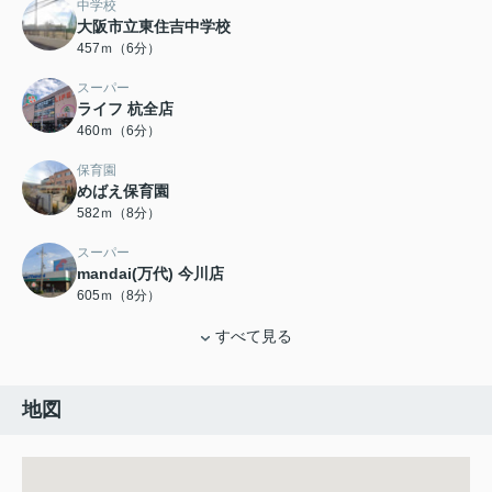
中学校
大阪市立東住吉中学校
457ｍ（6分）
スーパー
ライフ 杭全店
460ｍ（6分）
保育園
めばえ保育園
582ｍ（8分）
スーパー
mandai(万代) 今川店
605ｍ（8分）
すべて見る
地図