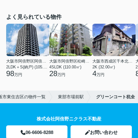
よく見られている物件
大阪市阿倍野区阿倍野筋１丁目
大阪市阿倍野区松崎町３丁目
大阪市西成区千本北２丁目
2LDK＋S(納戸) (105.43㎡)
4SLDK (110.00㎡)
2K (32.00㎡)
2
98
28
4
万円
万円
万円
阪市東住吉区の物件一覧
東部市場前駅
グリーンコート杭全
株式会社阿倍野ニクラス不動産
06-6606-8288
お問い合わせ