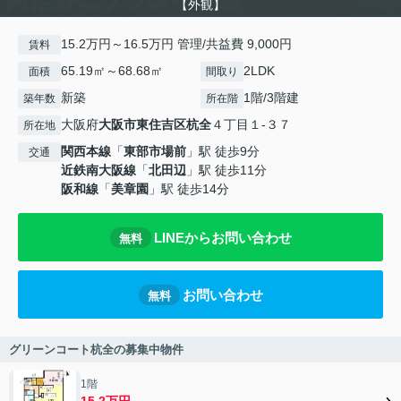
【外観】
15.2万円～16.5万円 管理/共益費 9,000円
賃料
65.19㎡～68.68㎡
2LDK
面積
間取り
新築
1階/3階建
築年数
所在階
大阪府
大阪市東住吉区
杭全
４丁目１-３７
所在地
関西本線
「
東部市場前
」駅 徒歩9分
交通
近鉄南大阪線
「
北田辺
」駅 徒歩11分
阪和線
「
美章園
」駅 徒歩14分
LINEからお問い合わせ
無料
お問い合わせ
無料
グリーンコート杭全の募集中物件
1階
15.2万円