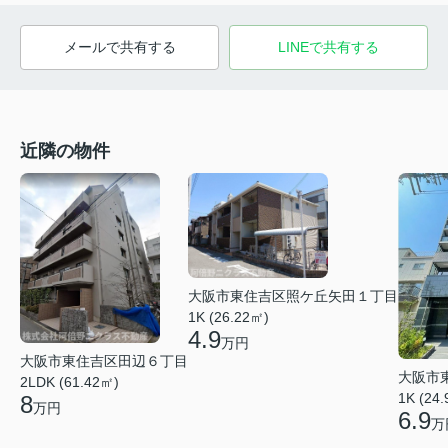
メールで共有する
LINEで共有する
近隣の物件
大阪市東住吉区照ケ丘矢田１丁目
1K (26.22㎡)
4.9
万円
大阪市東住吉区田辺６丁目
大阪市
2LDK (61.42㎡)
1K (24
8
万円
6.9
万