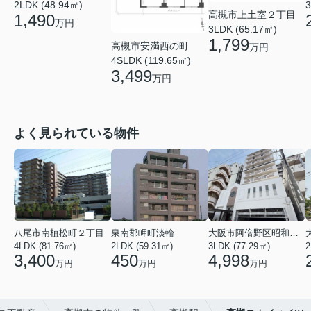
2LDK (48.94㎡)
3
高槻市上土室２丁目
1,490
万円
3LDK (65.17㎡)
1,799
高槻市安満西の町
万円
4SLDK (119.65㎡)
3,499
万円
よく見られている物件
八尾市南植松町２丁目
泉南郡岬町淡輪
大阪市阿倍野区昭和町２丁目
4LDK (81.76㎡)
2LDK (59.31㎡)
3LDK (77.29㎡)
2
3,400
450
4,998
万円
万円
万円