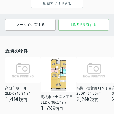
地図アプリで見る
メールで共有する
LINEで共有する
近隣の物件
高槻市牧田町
高槻市古曽部町２丁目
2LDK (48.94㎡)
2LDK (64.80㎡)
3
高槻市上土室２丁目
1,490
2,690
万円
万円
3LDK (65.17㎡)
1,799
万円