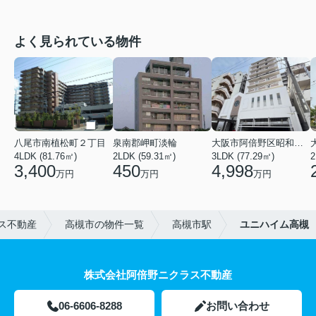
よく見られている物件
八尾市南植松町２丁目
泉南郡岬町淡輪
大阪市阿倍野区昭和町２丁目
4LDK (81.76㎡)
2LDK (59.31㎡)
3LDK (77.29㎡)
2
3,400
450
4,998
万円
万円
万円
ス不動産
高槻市の物件一覧
高槻市駅
ユニハイム高槻
株式会社阿倍野ニクラス不動産
06-6606-8288
お問い合わせ