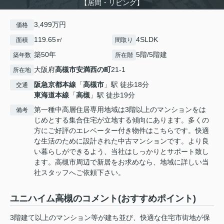
【居間・リビング】
3,499万円
価格
119.65㎡
4SLDK
面積
間取り
築50年
5階/5階建
築年数
所在階
大阪府
高槻市
安満西の町
21-1
所在地
阪急京都本線
「
高槻市
」駅 徒歩18分
交通
東海道本線
「
高槻
」駅 徒歩19分
第一種中高層住居専用地域は3階以上のマンションをは
備考
じめとする集合住宅が立地する傾向にあります。多くの
方にご好評のエレベーター付き物件はこちらです。快適
な生活のために設計された中古マンションです。より良
い暮らしができるよう、当社はしっかりとサポート致し
ます。高槻市周辺で新居をお求めなら、地域に詳しい当
社スタッフへご依頼下さい。
ユニハイム高槻のコメント(おすすめポイント)
3階建て以上のマンション等が建ち並び、快適な住宅市街地が保